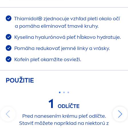
Thiamidol® zjednocuje vzhľad pleti okolo očí
a pomáha eliminovať tmavé kruhy.
Kyselina hyalurónová pleť hĺbkovo
hydra
tuje.
Pomáha redukovať jemné linky a vrásky.
Kofeín pleť okamžite osvieži.
POUŽITIE
1
ODLÍČTE
Pred nanesením krému pleť odlíčte.
Staviť môžete napríklad na niektorú z