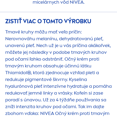
micelárnych vôd
NIVEA
.
ZISTIŤ VIAC O TOMTO VÝROBKU
Tmavé kruhy môžu mať veľa príčin:
Nerovnováhu melanínu, de
hydra
tovanú pleť,
unavenú pleť. Nech už je u vás príčina akákoľvek,
môžete jej následky v podobe tmavých kruhov
pod očami ľahko odstrániť. Očný krém proti
tmavým kruhom obsahuje účinnú látku
Thiamidol®, ktorá zjednocuje vzhľad pleti a
redukuje pig
men
tové škvrny. Kyselina
hyalurónová pleť intenzívne
hydra
tuje a pomáha
redukovať jemné linky a vrásky. Kofeín si zase
poradí s únavou. Už za 4 týždňe používania sa
zníži intenzita kruhov pod očami. Tak im dajte
zbohom vďaka:
NIVEA
Očný krém proti tmavým