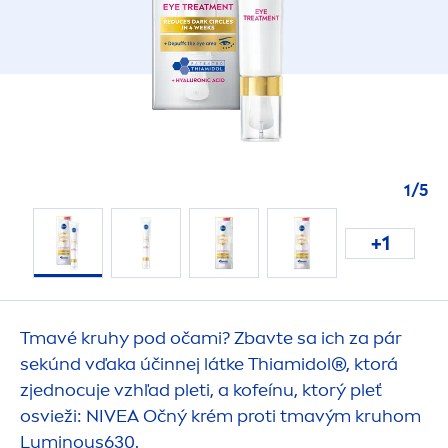
1
/
5
+1
Tmavé kruhy pod očami? Zbavte sa ich za pár
sekúnd vďaka účinnej látke Thiamidol®, ktorá
zjednocuje vzhľad pleti, a kofeínu, ktorý pleť
osvieži:
NIVEA
Očný krém proti tmavým kruhom
Luminous
630.