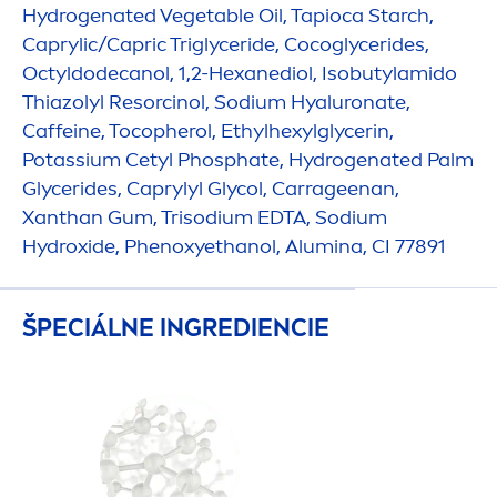
Hydro
genated Vegetable Oil, Tapioca Starch,
Caprylic/Capric Triglyceride, Cocoglycerides,
Octyldodecanol, 1,2-Hexanediol, Isobutylamido
Thiazolyl Resorcinol, Sodium
Hyaluron
ate,
Caffeine, Tocopherol, Ethylhexylglycerin,
Potassium Cetyl Phosphate,
Hydro
genated Palm
Glycerides, Caprylyl Glycol, Carrageenan,
Xanthan Gum, Trisodium EDTA, Sodium
Hydro
xide, Phenoxyethanol, Alumina, CI 77891
ŠPECIÁLNE INGREDIENCIE