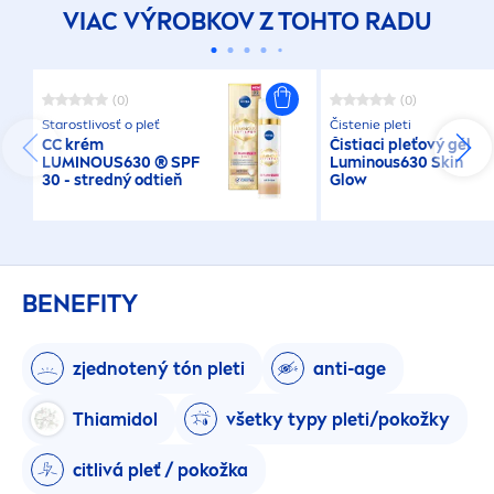
VIAC VÝROBKOV Z TOHTO RADU
(0)
(0)
Starostlivosť o pleť
Čistenie pleti
CC krém
Čistiaci pleťový gél
LUMINOUS
630 ® SPF
Luminous
630
Skin
30 - stredný odtieň
Glow
BENEFITY
zjednotený tón pleti
anti-age
Thiamidol
všetky typy pleti/pokožky
citlivá pleť / pokožka