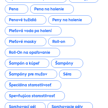
Starostlivosť o pleť
Pena
Pena na holenie
Starostlivosť o telo
Penové tužidlá
Peny na holenie
Pleťová voda po holení
Starostlivosť o telo
Pleťové masky
Roll-on
Starostlivosť o vlasy
Roll-On na opaľovanie
Starostlivosť po opaľovaní
Šampón a kúpeľ
Šampóny
Stylingové prípravky
Šampóny pre mužov
Séra
Špeciálna starostlivosť
Telo
Spevňujúca starostlivosť
Tvár (Muži)
Sprchovací gél
Sprchovacie gély