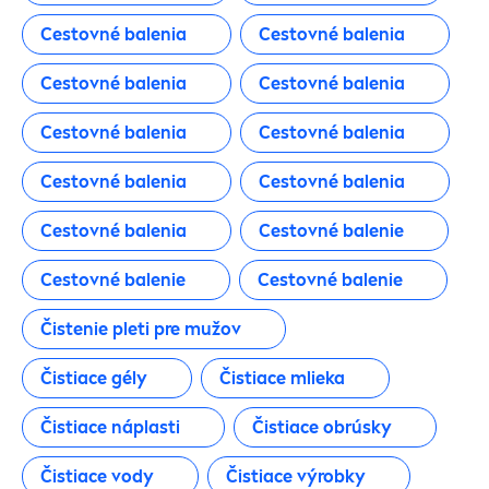
Vlasy
Cestovné balenia
Cestovné balenia
TYP VÝROBKU
Cestovné balenia
Cestovné balenia
Čistenie pleti
Cestovné balenia
Cestovné balenia
Cestovné balenia
Cestovné balenia
Detská kozmetika
Cestovné balenia
Cestovné balenie
Dezodoranty
Cestovné balenie
Cestovné balenie
Dezodoranty
Čistenie pleti pre mužov
Čistiace gély
Čistiace mlieka
Eau de Toilette
Čistiace náplasti
Čistiace obrúsky
Holenie
Čistiace vody
Čistiace výrobky