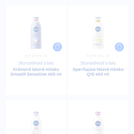
Čistiace vody
Čistiace výrobky
Čistiaci gél
(0)
(0)
Starostlivosť o telo
Starostlivosť o telo
Cushion
Krémové telové mlieko
Spevňujúce telové mlieko
Smooth
Sensation
400 ml
Q10 400 ml
Denné krémy
Detské opaľovacie mlieka
Dezodoranty v spreji