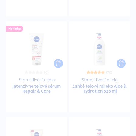
Kondicionéry
Krém
Novinka
Krém
Krémy pre mužov
(0)
(70)
Starostlivosť o telo
Starostlivosť o telo
Laky na vlasy
Intenzívne telové sérum
Ľahké telové mlieko Aloe &
Repair
&
Care
Hydra
tion 625 ml
Micelárne vody
Mlieka