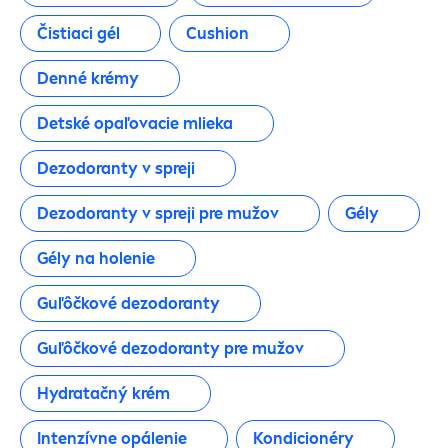
Holenie tela
Čistiaci gél
Cushion
Denné krémy
Intímna starostlivosť
Detské opaľovacie mlieka
Kondicionér a starostlivosť
Dezodoranty v spreji
Krémy na ruky
Dezodoranty v spreji pre mužov
Gély
Gély na holenie
Mejkap
Guľôčkové dezodoranty
Očné krémy
Guľôčkové dezodoranty pre mužov
Opaľovanie
Hydra
tačný krém
Opaľovanie bábätká
Intenzívne opálenie
Kondicionéry