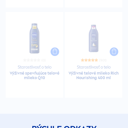
Starostlivosť o detskú pokožku
Starostlivosť po holení
Starostlivosť po opaľovanie
(0)
(901)
Stylingové gély
Starostlivosť o telo
Starostlivosť o telo
Výživné spevňujúce telové
Výživné telové mlieko Rich
mlieko Q10
Nourishing 400 ml
Stylingové gély pre mužov
Suché šampóny
Tekutý šampón