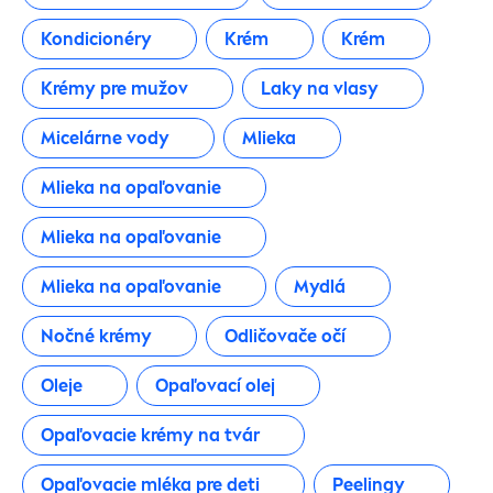
Kondicionéry
Krém
Krém
Opaľovanie tvár
Krémy pre mužov
Laky na vlasy
Šampón
Micelárne vody
Mlieka
Šampóny & Kondicionéry
Mlieka na opaľovanie
Mlieka na opaľovanie
Slnečná kozmetika
Mlieka na opaľovanie
Mydlá
Sprchovacie gély
Nočné krémy
Odličovače očí
Starostlivosť o detskú pokožku
Oleje
Opaľovací olej
Opaľovacie krémy na tvár
Starostlivosť o pery
Opaľovacie mléka pre deti
Peelingy