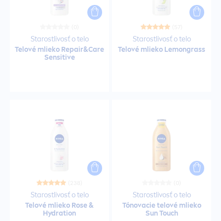
Dezodoranty v spreji pre mužov
(0)
(57)
Gély
Starostlivosť o telo
Starostlivosť o telo
Telové mlieko
Repair
&
Care
Telové mlieko Lemongrass
Sensitive
Gély na holenie
Guľôčkové dezodoranty
Guľôčkové dezodoranty pre mužov
Hydratačný krém
Intenzívne opálenie
(238)
(0)
Starostlivosť o telo
Starostlivosť o telo
Telové mlieko
Rose
&
Tónovacie telové mlieko
Kondicionéry
Hydra
tion
Sun
Touch