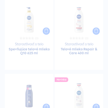
Pleťové masky
Roll-on
(0)
(0)
Roll-On na opaľovanie
Starostlivosť o telo
Starostlivosť o telo
Spevňujúce telové mlieko
Telové mlieko
Repair
&
Q10 625 ml
Care
400 ml
Šampón a kúpeľ
Šampóny
Novinka
Šampóny pre mužov
Séra