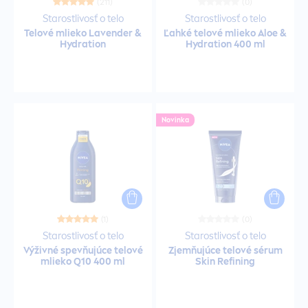
(211)
(0)
Cestovné balenie
Starostlivosť o telo
Starostlivosť o telo
Telové mlieko Lavender &
Ľahké telové mlieko Aloe &
Hydra
tion
Hydra
tion 400 ml
Cestovné balenie
Cestovné balenie
Novinka
Čistenie pleti pre mužov
Čistiace gély
Čistiace mlieka
(1)
(0)
Starostlivosť o telo
Starostlivosť o telo
Výživné spevňujúce telové
Zjemňujúce telové sérum
Čistiace náplasti
mlieko Q10 400 ml
Skin
Refining
Čistiace obrúsky