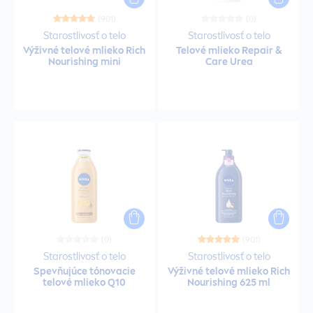
Špeciálna starostlivosť
(901)
(0)
Starostlivosť o telo
Starostlivosť o telo
Výživné telové mlieko Rich
Telové mlieko
Repair
&
Spevňujúca starostlivosť
Nourishing mini
Care
Urea
Sprchovací gél
Sprchovacie gély
Sprej na opaľovanie
Spreje
(0)
(901)
Starostlivosť o telo
Starostlivosť o telo
Spreje
Spevňujúce tónovacie
Výživné telové mlieko Rich
telové mlieko Q10
Nourishing 625 ml
Spreje na opaľovanie