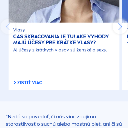
Univerzálny krémy
VÝROBKOVÝ RAD
Vlasy
ČAS SKRACOVANIA JE TU! AKÉ VÝHODY
Active Age
MAJÚ ÚČESY PRE KRÁTKE VLASY?
Aj účesy z krátkych vlasov sú ženské a sexy.
Active Clean
Active Energy
ZISTIŤ VIAC
Babies & Kids Sensitive Protect
Baby Pure & Sensitive
"Nedá sa povedať, či nás viac zaujíma
starostlivosť o suchú alebo mastnú pleť, ani či sú
Blue Care