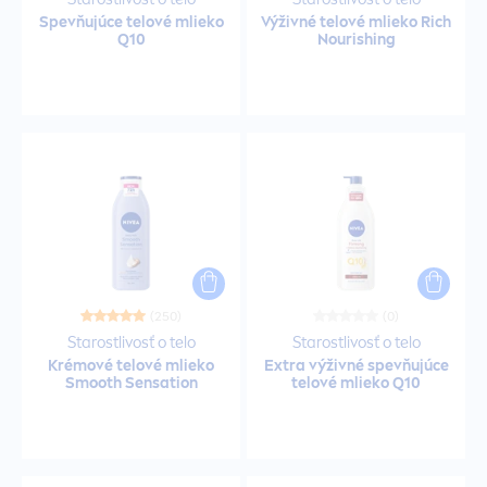
Spevňujúce telové mlieko
Výživné telové mlieko Rich
Opaľovacie krémy na tvár
Q10
Nourishing
Opaľovacie mléka pre deti
Peelingy
Pena
Pena na holenie
(250)
(0)
Starostlivosť o telo
Starostlivosť o telo
Penové tužidlá
Krémové telové mlieko
Extra výživné spevňujúce
Smooth
Sensation
telové mlieko Q10
Peny na holenie
Pleťová voda po holení