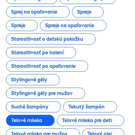
Umývanie a čistenie detskej pokožky
Sprej na opaľovanie
Spreje
Spreje
Spreje na opaľovanie
Umývanie tela
Starostlivosť o detskú pokožku
VÝROBKOVÁ KATEGÓRIA
Starostlivosť po holení
2 v 1
Starostlivosť po opaľovanie
Stylingové gély
Balzam po holení
Stylingové gély pre mužov
Balzamy na pery
Suché šampóny
Tekutý šampón
Cestovné balenia
Telové mlieka
Telové mlieko pre deti
Telové mlieko pre mužov
Telový olej