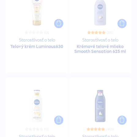
Mlieka na opaľovanie
Mlieka na opaľovanie
(0)
(115)
Mlieka na opaľovanie
Starostlivosť o telo
Starostlivosť o telo
Telový krém
Luminous
630
Krémové telové mlieko
Smooth
Sensation
625 ml
Mydlá
Nočné krémy
Odličovače očí
Oleje
Opaľovací olej
(0)
(901)
Starostlivosť o telo
Starostlivosť o telo