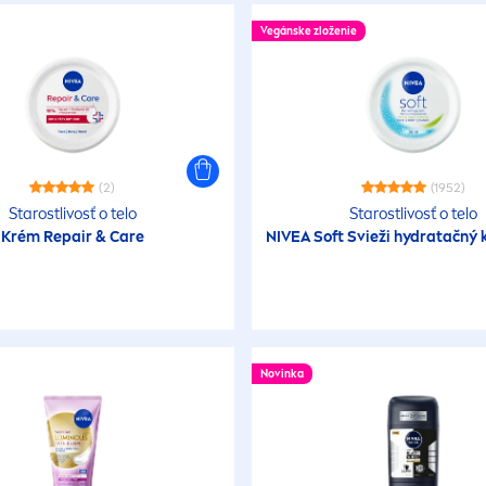
Vegánske zloženie
(2)
(1952)
Starostlivosť o telo
Starostlivosť o telo
Krém
Repair
&
Care
NIVEA
Soft Svieži
hydra
tačný 
Novinka