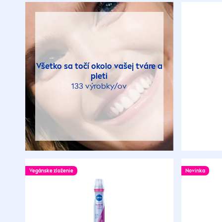
Všetko sa točí okolo vašej tváre a
pleti
133 výrobky/ov
Vegánske zloženie
Novinka