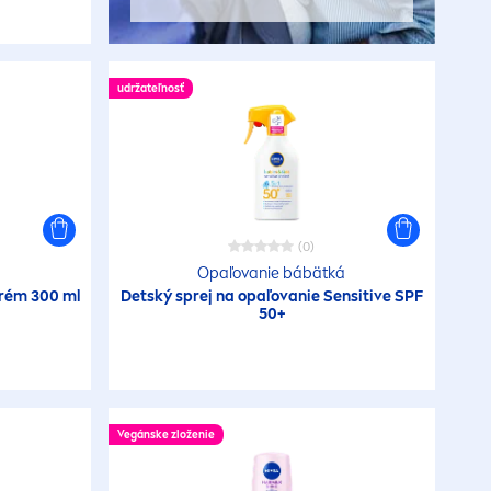
udržateľnosť
(0)
Opaľovanie bábätká
krém 300 ml
Detský sprej na opaľovanie
Sensitive
SPF
50+
Vegánske zloženie