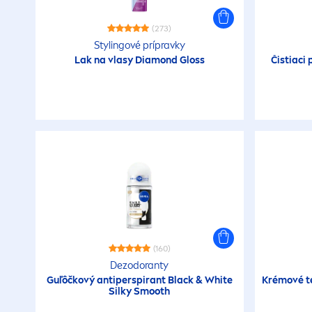
(273)
Stylingové prípravky
Lak na vlasy Diamond Gloss
Čistiaci 
(160)
Dezodoranty
Guľôčkový antiperspirant
Black
&
White
Krémové t
Silky Smooth