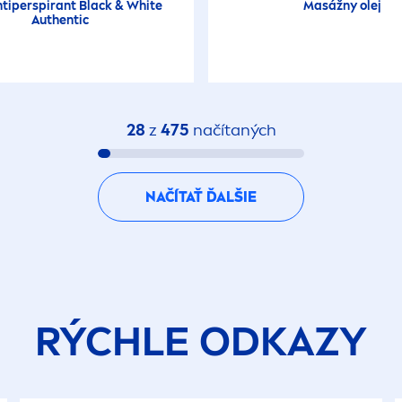
ntiperspirant
Black
&
White
Masážny olej
Authentic
28
z
475
načítaných
NAČÍTAŤ ĎALŠIE
RÝCHLE ODKAZY