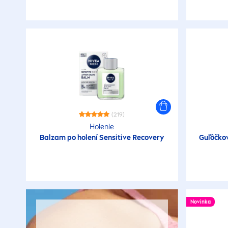
(219)
Holenie
Balzam po holení
Sensitive
Recovery
Guľôčko
Novinka