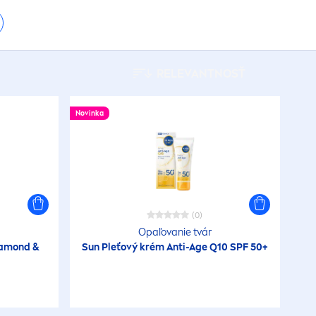
RELEVANTNOSŤ
Novinka
(0)
Opaľovanie tvár
Diamond &
Sun
Pleťový krém Anti-Age Q10 SPF 50+