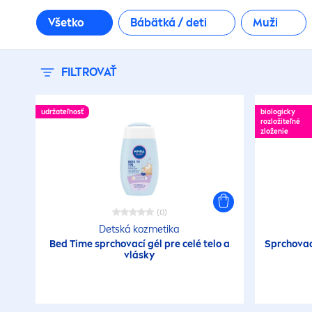
Všetko
Bábätká / deti
Muži
FILTROVAŤ
udržateľnosť
biologicky
rozložiteľné
zloženie
(0)
Detská kozmetika
Bed Time sprchovací gél pre celé telo a
Sprchovac
vlásky