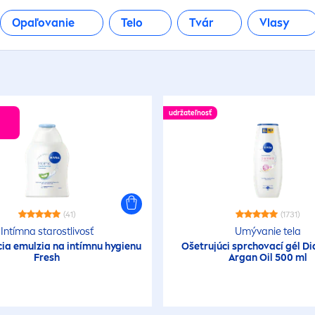
Opaľovanie
Telo
Tvár
Vlasy
udržateľnosť
(41)
(1731)
Intímna starostlivosť
Umývanie tela
ia emulzia na intímnu hygienu
Ošetrujúci sprchovací gél 
Fresh
Argan Oil 500 ml