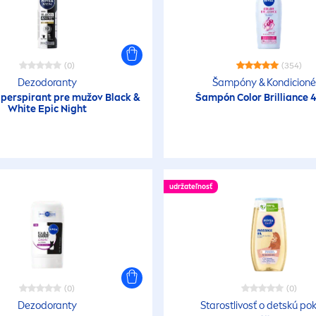
(0)
(354)
Dezodoranty
Šampóny & Kondicioné
iperspirant pre mužov
Black
&
Šampón
Color
Brilliance 
White
Epic Night
udržateľnosť
(0)
(0)
Dezodoranty
Starostlivosť o detskú po