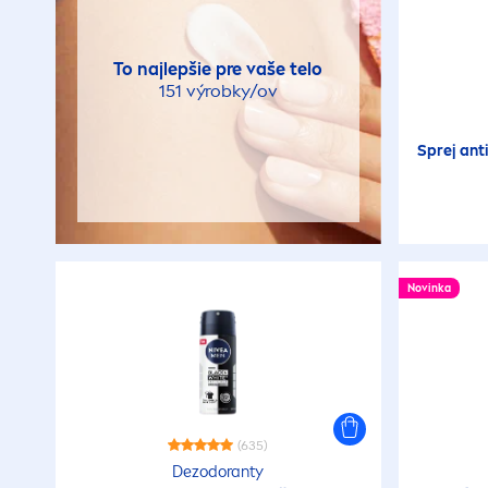
To najlepšie pre vaše telo
151 výrobky/ov
Sprej ant
Novinka
(635)
Dezodoranty