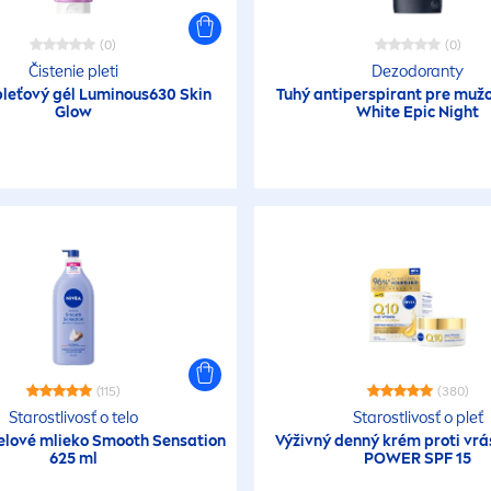
(0)
(0)
Čistenie pleti
Dezodoranty
pleťový gél
Luminous
630
Skin
Tuhý antiperspirant pre muž
Glow
White
Epic Night
(115)
(380)
Starostlivosť o telo
Starostlivosť o pleť
elové mlieko Smooth
Sensation
Výživný denný krém proti vr
625 ml
POWER SPF 15