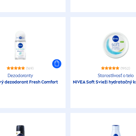
(169)
(1952)
Dezodoranty
Starostlivosť o telo
vý dezodorant
Fresh
Comfort
NIVEA
Soft Svieži
hydra
tačný 