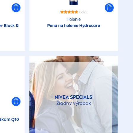
(217)
Holenie
ov
Black
&
Pena na holenie
Hydro
care
NIVEA
SPECIALS
Žiadny výrobok
áskam Q10