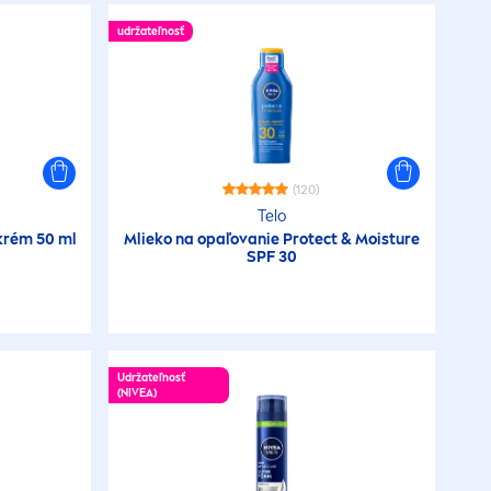
udržateľnosť
(120)
Telo
krém 50 ml
Mlieko na opaľovanie
Protect
& Moisture
SPF 30
Udržateľnosť
(
NIVEA
)