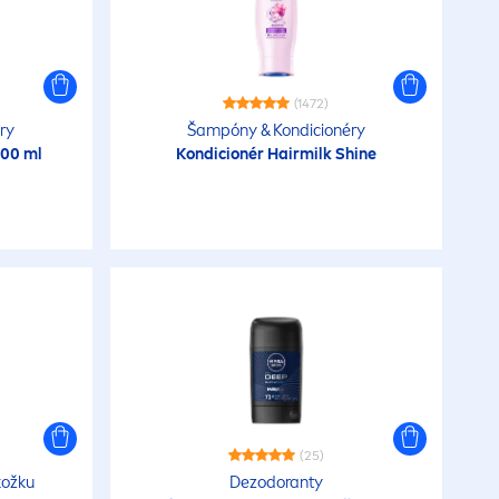
(1472)
ry
Šampóny & Kondicionéry
400 ml
Kondicionér Hairmilk
Shine
(25)
kožku
Dezodoranty