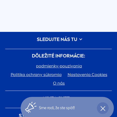
SLEDUJTE NÁS TU
DÔLEŽITÉ INFORMÁCIE:
podmienky-pouzivania
Politika ochrany súkromia
Nastavenia Cookies
O nás
NIVEA
SVET:
Sme radi, že ste späť!
História
Kariéra v spoločnosti Beiersdorf
STAŇTE SA ČLENOM
NIVEA
KLUBU