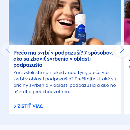
Prečo ma svrbí v podpazuší? 7 spôsobov,
ako sa zbaviť svrbenia v oblasti
podpazušia
Zamysleli ste sa niekedy nad tým, prečo vás
svrbí v oblasti podpazušia? Prečítajte si, aké sú
príčiny svrbenia v oblasti podpazušia a ako ho
ošetriť a predchádzať mu.
ZISTIŤ VIAC