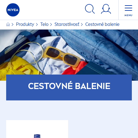
Produkty
Telo
Starostlivosť
Cestovné balenie
CESTOVNÉ BALENIE