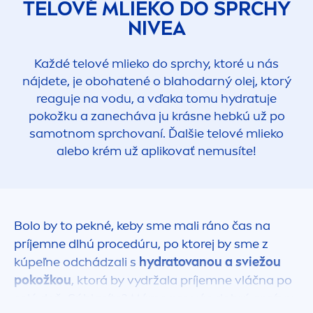
TELOVÉ MLIEKO DO SPRCHY
NIVEA
Každé telové mlieko do sprchy, ktoré u nás
nájdete, je obohatené o blahodarný olej, ktorý
reaguje na vodu, a vďaka tomu
hydra
tuje
pokožku a zanecháva ju krásne hebkú už po
samotnom sprchovaní. Ďalšie telové mlieko
alebo krém už aplikovať nemusíte!
Bolo by to pekné, keby sme mali ráno čas na
príjemne dlhú procedúru, po ktorej by sme z
kúpeľne odchádzali s
hydra
tovanou a sviežou
pokožkou
, ktorá by vydržala príjemne vláčna po
celý deň. Súhlasíte? Máme pre vás dobrú správu.