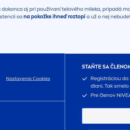
a dokonca aj pri používaní telového mlieka, pripadá ma
stencii sa
na pokožke ihneď roztopí
a už o nej nebude
STAŇTE SA ČLENO
Registráciou do
Nastavenia Cookies
dlani. Tak smelo
Pre členov
NIVE