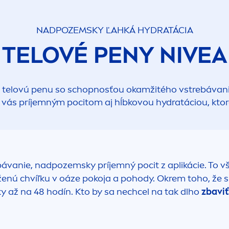
NADPOZEMSKY ĽAHKÁ
HYDRA
TÁCIA
TELOVÉ PENY
NIVEA
 telovú penu so schopnosťou okamžitého vstrebávania
ší vás príjemným pocitom aj hĺbkovou
hydra
táciou, ktor
ávanie, nadpozemsky príjemný pocit z aplikácie. To 
ú chvíľku v oáze pokoja a pohody. Okrem toho, že si s
y až na 48 hodín. Kto by sa nechcel na tak dlho
zbaviť