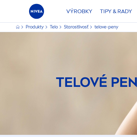
VÝROBKY
TIPY & RADY
Produkty
Telo
Starostlivosť
telove-peny
TELOVÉ PE