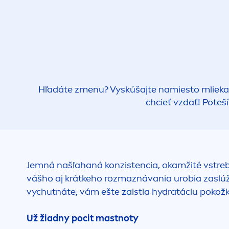
Hľadáte z
men
u? Vyskúšajte namiesto mlieka
chcieť vzdať! Pote
Jemná našľahaná konzistencia, okamžité vstreb
vášho aj krátkeho rozmaznávania urobia zaslúžen
vychutnáte, vám ešte zaistia
hydra
táciu pokožk
Už žiadny pocit mastnoty