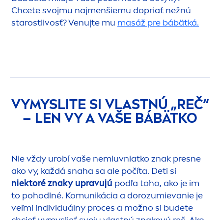
Chcete svojmu naj
men
šiemu dopriať nežnú
starostlivosť? Venujte mu
masáž pre bábätká.
VYMYSLITE SI VLASTNÚ „REČ“
– LEN VY A VAŠE BÁBÄTKO
Nie vždy urobí vaše nemluvniatko znak presne
ako vy, každá snaha sa ale počíta. Deti si
niektoré znaky upravujú
podľa toho, ako je im
to pohodlné. Komunikácia a dorozumievanie je
veľmi individuálny proces a možno si budete
chcieť vymyslieť svoju vlastnú znakovú reč. Ako