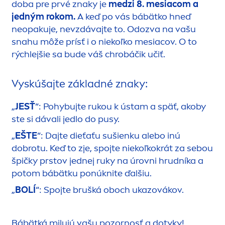
doba pre prvé znaky je
medzi 8. mesiacom a
jedným rokom.
A keď po vás bábätko hneď
neopakuje, nevzdávajte to. Odozva na vašu
snahu môže prísť i o niekoľko mesiacov. O to
rýchlejšie sa bude váš chrobáčik učiť.
Vyskúšajte základné znaky:
„
JESŤ
“: Pohybujte rukou k ústam a späť, akoby
ste si dávali jedlo do pusy.
„
EŠTE
“: Dajte dieťaťu sušienku alebo inú
dobrotu. Keď to zje, spojte niekoľkokrát za sebou
špičky prstov jednej ruky na úrovni hrudníka a
potom bábätku ponúknite ďalšiu.
„
BOLÍ
“: Spojte brušká oboch ukazovákov.
Bábätká milujú vašu pozornosť a dotyky!