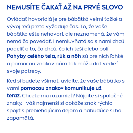
NEMUSÍTE ČAKAŤ AŽ NA PRVÉ SLOVO
Ovládať hovoridlá je pre bábätká veľmi ťažké a
vývoj reči preto vyžaduje čas. To, že vaše
bábätko ešte nehovorí, ale nezna
men
á, že vám
nemá čo povedať. I nemluvňatá sa s nami chcú
podeliť o to, čo chcú, čo ich teší alebo bolí.
Pohyby celého tela, rúk a nôh
sú pre nich ľahké
a pomocou znakov nám tak môžu dať vedieť
svoje potreby.
Keď si budete všímať, uvidíte, že vaše bábätko s
vami
pomocou znakov komunikuje už
teraz.
Chcete mu rozumieť? Nájdite si spoločné
znaky. I váš naj
men
ší si dokáže znak rýchlo
spojiť s prebiehajúcim dejom a nabudúce si ho
zapamätá.