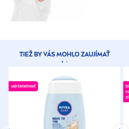
TIEŽ BY VÁS MOHLO ZAUJÍMAŤ
udržateľnosť
b
r
z