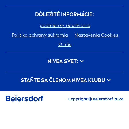
DÔLEŽITÉ INFORMÁCIE:
podmienky-pouzivania
Politika ochrany súkromia
Nastavenia Cookies
O nás
NIVEA
SVET:
História
Kariéra v spoločnosti Beiersdorf
STAŇTE SA ČLENOM
NIVEA
KLUBU
Jedna pokožka. Jedna planéta. Jedna starostlivosť.
Registráciou do
NIVEA
klubu budete mať
Kontakt
NIVEA
svet ako na dlani. Tak smelo do jeho
Copyright © Beiersdorf 2026
objavovania.
Pre členov
NIVEA
klubu je pripravená
nejedna výhoda.