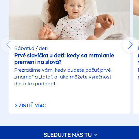
Bábätká / deti
Prvé slovíčka u detí: kedy sa mrmlanie
pre
men
í na slová?
Prezradíme vám, kedy budete počuť prvé
„mama“ a „tata“, aj ako môžete výrečnosť
dieťatka podporiť.
ZISTIŤ VIAC
SLEDUJTE NÁS TU