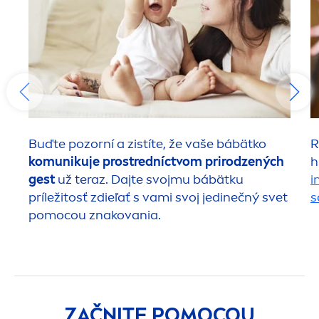
Buďte pozorní a zistíte, že vaše bábätko
R
komunikuje prostredníctvom prirodzených
h
gest
už teraz. Dajte svojmu bábätku
i
príležitosť zdieľať s vami svoj jedinečný svet
s
pomocou znakovania.
ZAČNITE POMOCOU