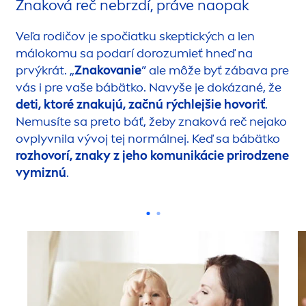
Znaková reč nebrzdí, práve naopak
Veľa rodičov je spočiatku skeptických a len
málokomu sa podarí dorozumieť hneď na
prvýkrát. „
Znakovanie
” ale môže byť zábava pre
vás i pre vaše bábätko. Navyše je dokázané, že
deti, ktoré znakujú, začnú rýchlejšie hovoriť
.
Nemusíte sa preto báť, žeby znaková reč nejako
ovplyvnila vývoj tej normálnej. Keď sa bábätko
rozhovorí, znaky z jeho komunikácie prirodzene
vymiznú
.