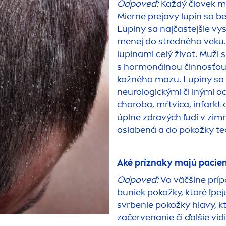
Odpoveď:
Každý človek mô
Mierne prejavy lupín sa b
Lupiny sa najčastejšie vys
men
ej do stredného veku.
lupinami celý život. Muži s
s hormonálnou činnosťou,
kožného mazu. Lupiny sa t
neurologickými či inými o
choroba, mŕtvica, infarkt 
úplne zdravých ľudí v zi
oslabená a do pokožky ted
Aké príznaky majú pacien
Odpoveď:
Vo väčšine príp
buniek pokožky, ktoré ľpej
svrbenie pokožky hlavy, k
začervenanie či ďalšie vid