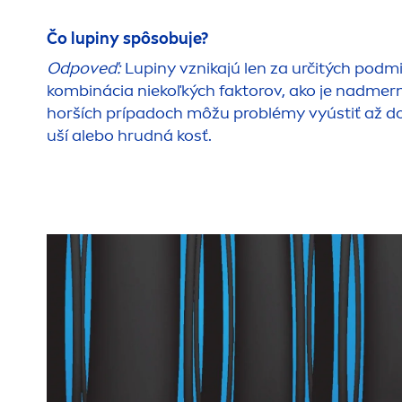
Čo lupiny spôsobuje?
Odpoveď:
Lupiny vznikajú len za určitých podmi
kombinácia niekoľkých faktorov, ako je nadmer
horších prípadoch môžu problémy vyústiť až do tz
uší alebo hrudná kosť.