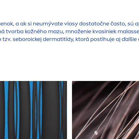
enok, a ak si neumývate vlasy dostatočne často, sú aj 
ná tvorba kožného mazu, množenie kvasiniek malassezi
v. seboroickej dermatitídy, ktorá postihuje aj ďalšie o