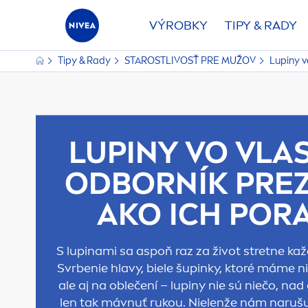
VÝROBKY
TIPY & RADY
Tipy & Rady
STAROSTLIVOSŤ PRE MUŽOV
Lupiny v
LUPINY VO VLA
ODBORNÍK PREZ
AKO ICH PORA
S lupinami sa aspoň raz za život stretne ka
Svrbenie hlavy, biele šu
pink
y, ktoré máme ni
ale aj na oblečení – lupiny nie sú niečo, na
len tak mávnuť rukou. Nielenže nám narušu