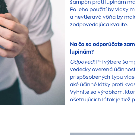
šampón proti lupinám mal
Po jeho použití by vlasy m
a nevtieravá vôňa by mal
zodpovedajúca kvalite.
Na čo sa odporúčate zam
lupinám?
Odpoveď:
Pri výbere šam
vedecky overená účinnosť 
prispôsobených typu vlaso
aké účinné látky proti kv
Vyhnite sa výrobkom, kto
ošetrujúcich látok je tie