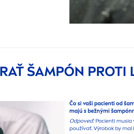
RAŤ ŠAMPÓN PROTI 
Čo si vaši pacienti od ša
majú s bežnými šampónm
Odpoveď:
Pacienti musia
používať. Výrobok by mal