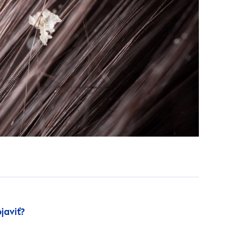
javiť?