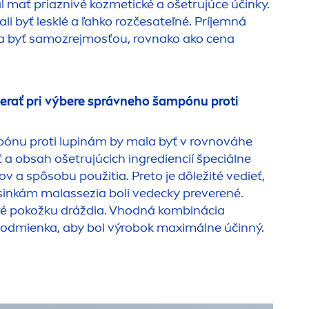
 mať priaznivé kozmetické a ošetrujúce účinky.
ali byť lesklé a ľahko rozčesateľné. Príjemná
a byť samozrejmosťou, rovnako ako cena
erať pri výbere správneho šampónu proti
pónu proti lupinám by mala byť v rovnováhe
a obsah ošetrujúcich ingrediencií špeciálne
v a spôsobu použitia. Preto je dôležité vedieť,
asinkám malassezia boli vedecky preverené.
ré pokožku dráždia. Vhodná kombinácia
ž podmienka, aby bol výrobok maximálne účinný.