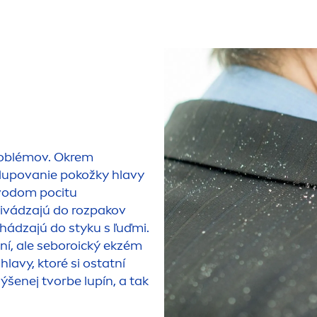
roblémov. Okrem
olupovanie pokožky hlavy
ôvodom pocitu
rivádzajú do rozpakov
hádzajú do styku s ľuďmi.
í, ale seboroický ekzém
lavy, ktoré si ostatní
ýšenej tvorbe lupín, a tak