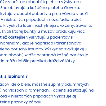
že v určitom období trpieť ich výskytom.
ežne objavujú u každého piateho človeka.
kytujú v období puberty a pretrvávajú viac či
 V niektorých prípadoch môžu ľudia trpieť
ú k výskytu lupín náchylnejší ako ženy. Súvisí to
 kvôli ktorej bunky u mužov produkujú viac
iež častejšie vyskytujú u pacientov s
choreniami, ako je napríklad Parkinsonova
alebo poruchy imunity. Výskyt sa zvyšuje aj u
mnom období, keďže ochranná kožná bariéra je
a môžu ľahšie prenikať dráždivé látky.
ti s lupinami?
adov ide o biele, mastné šu
pink
y odumretých
ú na vlasoch a ra
men
ách. Pacienti sa sťažujú na
torá v niektorých prípadoch vykazuje aj
iteľné príznaky zápalu.