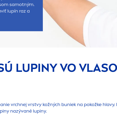
vlasom samotným.
viť lupín raz a
SÚ LUPINY VO VLAS
nie vrchnej vrstvy kožných buniek na pokožke hlavy. 
upiny nazývané lupiny.