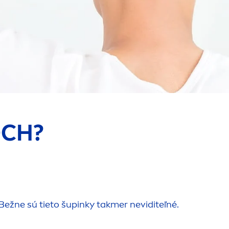
OCH?
Bežne sú tieto šu
pink
y takmer neviditeľné.