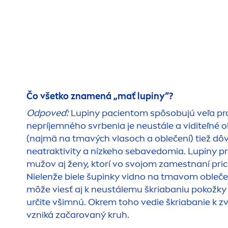
Čo všetko zna
men
á „mať lupiny“?
Odpoveď:
Lupiny pacientom spôsobujú veľa p
nepríjemného svrbenia je neustále a viditeľné 
(najmä na tmavých vlasoch a oblečení) tiež d
neatraktivity a nízkeho sebavedomia. Lupiny p
mužov aj ženy, ktorí vo svojom zamestnaní pric
Nielenže biele šu
pink
y vidno na tmavom oblečen
môže viesť aj k neustálemu škriabaniu pokožky h
určite všimnú. Okrem toho vedie škriabanie k zv
vzniká začarovaný kruh.