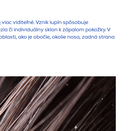
viac viditeľné. Vznik lupín spôsobuje
a či individuálny sklon k zápalom pokožky. V
blasti, ako je obočie, okolie nosa, zadná strana