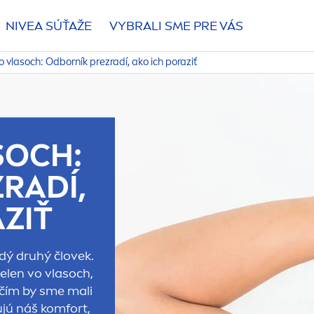
NIVEA
SÚŤAŽE
VYBRALI SME PRE VÁS
o vlasoch: Odborník prezradí, ako ich poraziť
SOCH:
RADÍ,
ZIŤ
ždý druhý človek.
elen vo vlasoch,
d čím by sme mali
jú náš komfort,