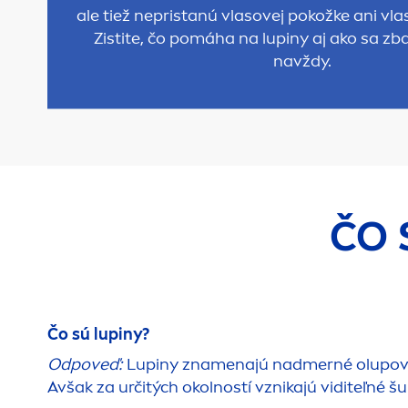
ale tiež nepristanú vlasovej pokožke ani 
Zistite, čo pomáha na lupiny aj ako sa zba
navždy.
ČO 
Čo sú lupiny?
Odpoveď:
Lupiny zna
men
ajú nadmerné olupova
Avšak za určitých okolností vznikajú viditeľné š