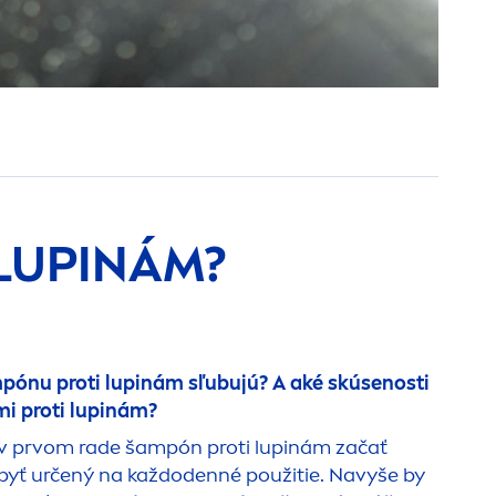
LUPINÁM?
mpónu proti lupinám sľubujú? A aké skúsenosti
i proti lupinám?
 v prvom rade šampón proti lupinám začať
 byť určený na každodenné použitie. Navyše by