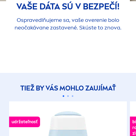
VAŠE DÁTA SÚ V BEZPEČÍ!
Ospravedlňujeme sa, vaše overenie bolo
neočakávane zastavené. Skúste to znova.
TIEŽ BY VÁS MOHLO ZAUJÍMAŤ
udržateľnosť
b
r
z