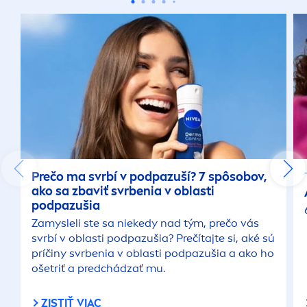
Prečo ma svrbí v podpazuší? 7 spôsobov,
ako sa zbaviť svrbenia v oblasti
podpazušia
Zamysleli ste sa niekedy nad tým, prečo vás
svrbí v oblasti podpazušia? Prečítajte si, aké sú
príčiny svrbenia v oblasti podpazušia a ako ho
ošetriť a predchádzať mu.
ZISTIŤ VIAC