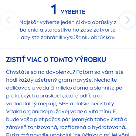
1
VYBERTE
Najskôr vyberte jeden či dva obrúsky z
balenia a starostlivo ho zase zatvorte,
aby ste zabránili vysúšaniu obrúskov.
ZISTIŤ VIAC O TOMTO VÝROBKU
Chystáte sa na dovolenku? Potom sa vám iste
hodí každý ušetrený gram navyše. Nechajte
odličovaciu vodu či mlieko doma a siahnite po
praktických obrúskoch, ktoré odlíčia aj
vodoodolný mejkap, SPF a ďalšie nečistoty.
Vďaka organickej ružovej vode a vitamínu E
bude vaša pleť počas pár jemných ťahov čistá a
zároveň tonizovaná, rozžiarená a
hydra
tovaná.
Ruža má navyše upokojujúce účinky a pri jej vôni