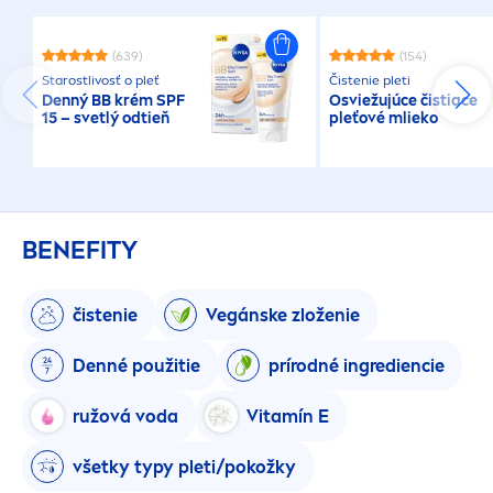
(639)
(154)
Starostlivosť o pleť
Čistenie pleti
Denný BB krém SPF
Osviežujúce čistiace
15 – svetlý odtieň
pleťové mlieko
BENEFITY
čistenie
Vegánske zloženie
Denné použitie
prírodné ingrediencie
ružová voda
Vitamín E
všetky typy pleti/pokožky