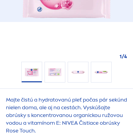
1
/
4
Majte čistú a
hydra
tovanú pleť počas pár sekúnd
nielen doma, ale aj na cestách. Vyskúšajte
obrúsky s koncentrovanou organickou ružovou
vodou a vitamínom E:
NIVEA
Čistiace obrúsky
Rose
Touch.