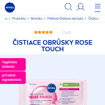
Produkty
Novinky
Pleťové čistiace obrúsky
Čistiace o
(242)
ČISTIACE OBRÚSKY
ROSE
TOUCH
Vegánske
Vegánske
zloženie
zloženie
prírodné
prírodné
ingrediencie
ingrediencie