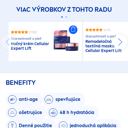
VIAC VÝROBKOV Z TOHTO RADU
(471)
(798)
Starostlivosť o pleť
Starostlivosť o pleť
Remodelačná
Nočný krém
Cellular
textilná maska
Expert Lift
Cellular
Expert Lift
BENEFITY
anti-age
spevňujúce
ošetrujúce
48 h
hydra
tácia
Denné použitie
jednoduchá aplikácia