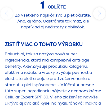
1
ODLÍČTE
Zo všetkého najskôr svoju pleť očistite.
Áno, aj ráno. Odstránite tak maz, ale
napríklad aj nečistoty z obliečok.
ZISTIŤ VIAC O TOMTO VÝROBKU
Bakuchiol, tak sa nazýva nová super
ingrediencia, ktorá má komplexné anti-age
benefity. Aké? Zvyšuje produkciu kolagénu,
efektívne redukuje vrásky, zvyšuje pevnosť a
elasticitu pleti a bojuje proti začervenaniu a
starnutiu pleti spôsobenej UV lúčmi. A presne
túto super ingredienciu nájdete v dennom kréme
Cellular
Expert SPF 30. V jeho zložení sa navyše
ukrýva aj dvojaká kyselina hyalurónová: makro a