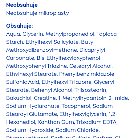
Neobsahuje
Neobsahuje mikroplasty
Obsahuje:
Aqua
, Glycerin, Methylpropanediol, Tapioca
Starch, Ethylhexyl Salicylate, Butyl
Methoxydibenzoylmethane, Dicaprylyl
Carbonate, Bis-Ethylhexyloxyphenol
Methoxyphenyl Triazine, Cetearyl Alcohol,
Ethylhexyl Stearate, Phenylbenzimidazole
Sulfonic Acid, Ethylhexyl Triazone, Glyceryl
Stearate, Behenyl Alcohol, Triisostearin,
Bakuchiol, Creatine, 1-Methylhydantoin-2-Imide,
Sodium
Hyaluron
ate, Tocopherol, Sodium
Stearoyl Glutamate, Ethylhexylglycerin, 1,2-
Hexanediol, Xanthan Gum, Trisodium EDTA,
Sodium
Hydro
xide, Sodium Chloride,
Phenoxyethanol, Sodium Sulfate, Parfum, CI