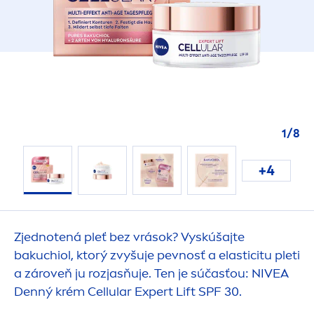
1
/
8
+4
Zjednotená pleť bez vrások? Vyskúšajte
bakuchiol, ktorý zvyšuje pevnosť a elasticitu pleti
a zároveň ju rozjasňuje. Ten je súčasťou:
NIVEA
Denný krém
Cellular
Expert Lift SPF 30.