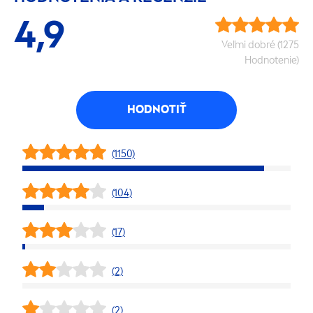
4,9
Veľmi dobré (1275
Hodnotenie)
HODNOTIŤ
(1150)
(104)
(17)
(2)
(2)