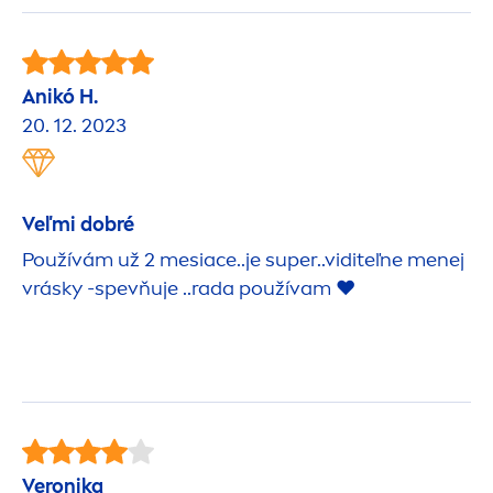
Anikó H.
20. 12. 2023
Veľmi dobré
Používám už 2 mesiace..je super..viditeľne
men
ej
vrásky -spevňuje ..rada používam ❤️
Veronika