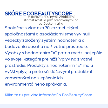
SKÓRE ECO
BEAUTY
SCORE
V porovnaní s inými výrobkami
starostlivosti o pleť predávanými na
európskom trhu
Spoločne s viac ako 70 kozmetickými
spoločnosťami a asociáciami sme vyvinuli
vedecky založený systém hodnotenia a
bodovania dosahu na životné prostredie.
DOSAH NA ŽIVO
Výrobky s hodnotením "A" patria medzi najlepšie
vo svojej kategórii pre nižší vplyv na životné
prostredie. Produkty s hodnotením "E" majú
vyšší vplyv, a preto sú kľúčovými produktmi
zameranými na zlepšenie ich
environ
men
tálneho správania.
Kliknite tu pre viac informácií o Eco
Beauty
Score.