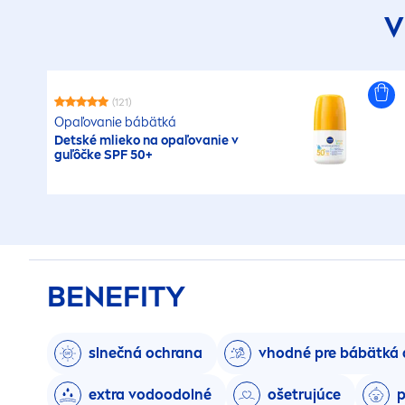
V
(121)
Opaľovanie bábätká
Detské mlieko na opaľovanie v
guľôčke SPF 50+
BENEFITY
slnečná ochrana
vhodné pre bábätká 
extra vodoodolné
ošetrujúce
p