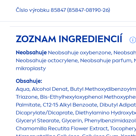
Číslo výrobku 85847 (85847-08190-26)
ZOZNAM INGREDIENCIÍ
Neobsahuje
Neobsahuje oxybenzone, Neobsahu
Neobsahuje octocrylene, Neobsahuje parfum,
mikroplasty
Obsahuje:
Aqua
, Alcohol Denat, Butyl Methoxydibenzoylm
Triazone, Bis-Ethylhexyloxyphenol Methoxypheny
Palmitate, C12-15 Alkyl Benzoate, Dibutyl Adipat
Dicaprylate/Dicaprate, Diethylamino
Hydro
xyb
Glyceryl Stearate, Glycerin, Phenylbenzimidazol
Chamomilla Recutita Flower Extract, Tocophery