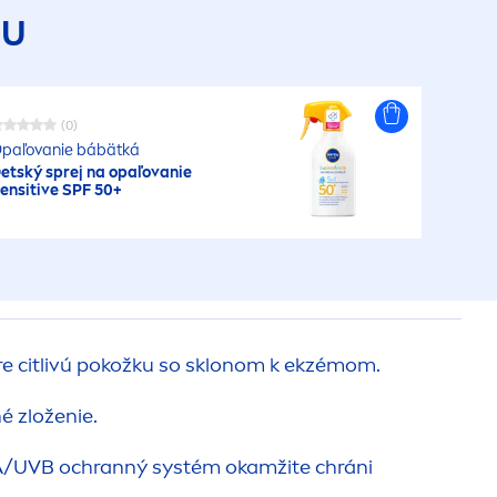
DU
(0)
paľovanie bábätká
etský sprej na opaľovanie
ensitive
SPF 50+
re citlivú pokožku so sklonom k ​​ekzémom.
 zloženie.
A/UVB ochranný systém okamžite chráni