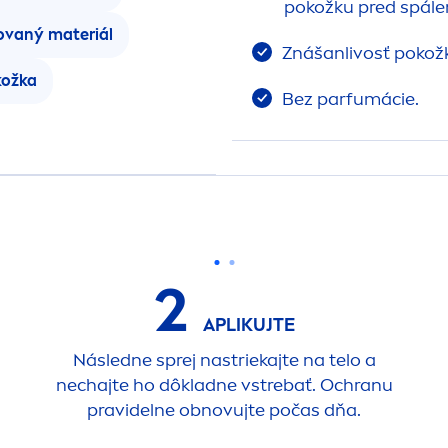
pokožku pred spále
ovaný materiál
Znášanlivosť pokožk
kožka
Bez parfumácie.
2
APLIKUJTE
Následne sprej nastriekajte na telo a
nechajte ho dôkladne vstrebať. Ochranu
pravidelne obnovujte počas dňa.