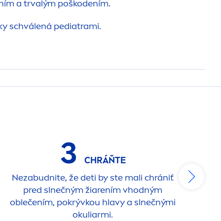
ním a trvalým poškodením.
y schválená pediatrami.
3
CHRÁŇTE
Nezabudnite, že deti by ste mali chrániť
Do
pred slnečným žiarením vhodným
oblečením, pokrývkou hlavy a slnečnými
Ch
okuliarmi.