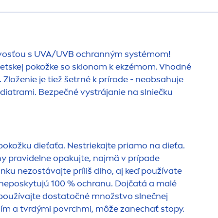
ostlivosťou s UVA/UVB ochranným systémom!
j detskej pokožke so sklonom k ekzémom. Vhodné
Zloženie je tiež šetrné k prírode - neobsahuje
ediatrami. Bezpečné vystrájanie na slniečku
pokožku dieťaťa. Nestriekajte priamo na dieťa.
y pravidelne opakujte, najmä v prípade
ku nezostávajte príliš dlho, aj keď používate
u neposkytujú 100 % ochranu. Dojčatá a malé
 používajte dostatočné množstvo slnečnej
ním a tvrdými povrchmi, môže zanechať stopy.