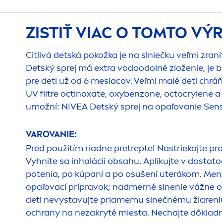
ZISTIŤ VIAC O TOMTO V
Citlivá detská pokožka je na slniečku veľmi z
Detský sprej má extra vodoodolné zloženie, je
pre deti už od 6 mesiacov. Veľmi malé deti chráň
UV filtre octinoxate, oxybenzone, octocrylene 
umožní:
NIVEA
Detský sprej na opaľovanie
Sens
VAROVANIE:
Pred použitím riadne pretrepte! Nastriekajte pr
Vyhnite sa inhalácii obsahu. Aplikujte v dost
potenia, po kúpaní a po osušení uterákom.
Men
opaľovací prípravok; nadmerné slnenie vážne o
deti nevystavujte priamemu slnečnému žiareni
ochrany na nezakryté miesta. Nechajte dôkladn