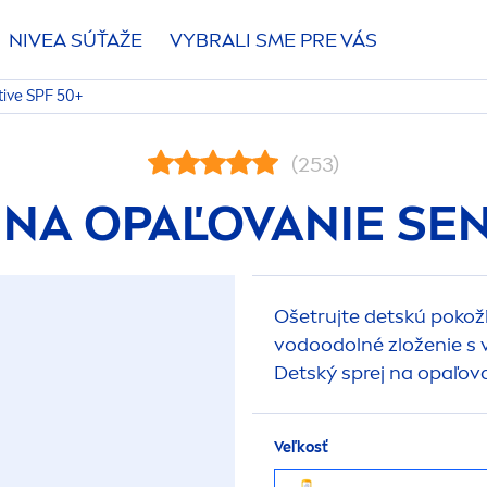
NIVEA
SÚŤAŽE
VYBRALI SME PRE VÁS
tive
SPF 50+
(253)
 NA OPAĽOVANIE
SEN
Ošetrujte detskú pokož
vodoodolné zloženie 
Detský sprej na opaľov
Veľkosť