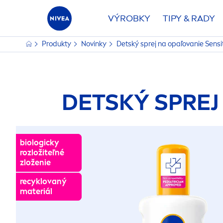
VÝROBKY
TIPY & RADY
Produkty
Novinky
Detský sprej na opaľovanie
Sensi
DETSKÝ SPREJ
biologicky
biologicky
rozložiteľné
rozložiteľné
zloženie
zloženie
recyklovaný
recyklovaný
materiál
materiál