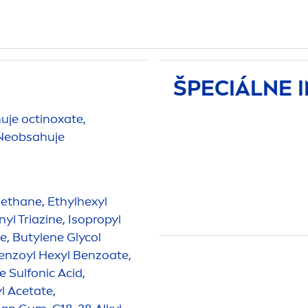
ŠPECIÁLNE 
je octinoxate,
 Neobsahuje
ethane, Ethylhexyl
l Triazine, Isopropyl
e, Butylene Glycol
enzoyl Hexyl Benzoate,
e Sulfonic Acid,
l Acetate,