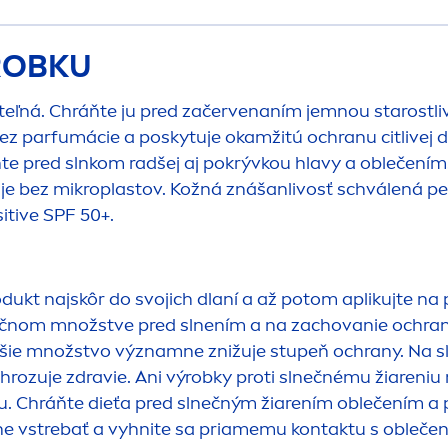
ÝROBKU
raniteľná. Chráňte ju pred začervenaním jemnou star
 bez parfumácie a poskytuje okamžitú ochranu citlive
te pred slnkom radšej aj pokrývkou hlavy a oblečením. 
a je bez mikroplastov. Kožná znášanlivosť schválená p
itive
SPF 50+.
odukt najskôr do svojich dlaní a až potom aplikujte na 
atočnom množstve pred slnením a na zachovanie ochran
šie množstvo významne znižuje stupeň ochrany. Na sln
hrozuje zdravie. Ani výrobky proti slnečnému žiareni
u. Chráňte dieťa pred slnečným žiarením oblečením a
e vstrebať a vyhnite sa priamemu kontaktu s obleče