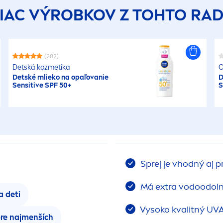
IAC VÝROBKOV Z TOHTO RA
(282)
Detská kozmetika
O
Detské mlieko na opaľovanie
D
Sensitive
SPF 50+
S
Sprej je vhodný aj p
Má extra vodoodolné
a deti
Vysoko kvalitný UV
re naj
men
ších