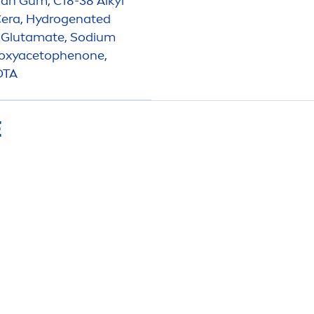
than Gum, C18-38 Alkyl
Cera,
Hydro
genated
l Glutamate, Sodium
o
xyacetophenone,
EDTA
E