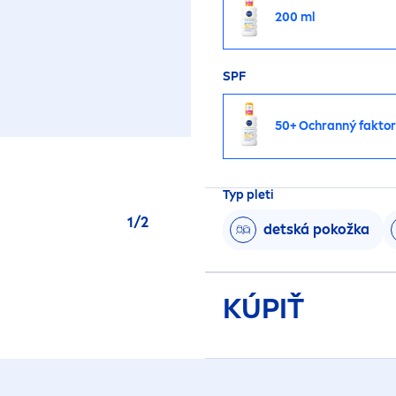
200 ml
SPF
50+ Ochranný faktor
Typ pleti
1
/
2
detská pokožka
KÚPIŤ