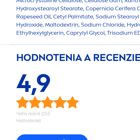
Microcrystalline Cellulose, Cellulose Gum, Xan
Hydro
xystearoyl Stearate, Copernicia Cerifera 
Rapeseed Oil, Cetyl Palmitate, Sodium Stearoy
Hydro
xide, Maltodextrin, Sodium Chloride,
Hydr
Ethylhexylglycerin, Caprylyl Glycol, Trisodium 
HODNOTENIA A RECENZI
4,9
Veľmi dobré (253
Hodnotenie)