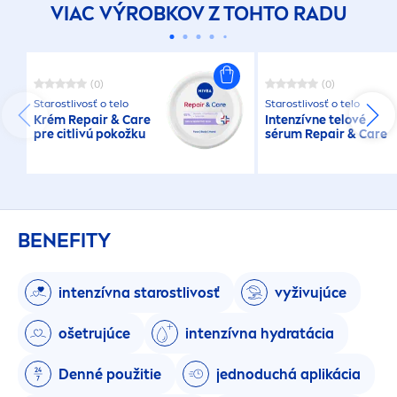
VIAC VÝROBKOV Z TOHTO RADU
(0)
(0)
Starostlivosť o telo
Starostlivosť o telo
Krém
Repair
&
Care
Intenzívne telové
pre citlivú pokožku
sérum
Repair
&
Care
BENEFITY
intenzívna starostlivosť
vyživujúce
ošetrujúce
intenzívna
hydra
tácia
Denné použitie
jednoduchá aplikácia