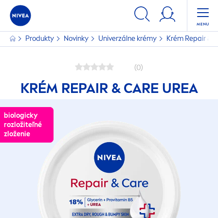
Produkty
Novinky
Univerzálne krémy
Krém
Repair
&
C
(0)
KRÉM
REPAIR
&
CARE
UREA
biologicky
biologicky
rozložiteľné
rozložiteľné
zloženie
zloženie