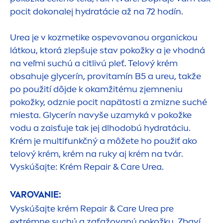
pocit dokonalej
hydra
tácie až na 72 hodín.
Urea je v kozmetike ospevovanou organickou
látkou, ktorá zlepšuje stav pokožky a je vhodná
na veľmi suchú a citlivú pleť. Telový krém
obsahuje glycerín, provitamín B5 a ureu, takže
po použití dôjde k okamžitému zjemneniu
pokožky, odznie pocit napätosti a zmizne suché
miesta. Glycerín navyše uzamyká v pokožke
vodu a zaisťuje tak jej dlhodobú
hydra
táciu.
Krém je multifunkčný a môžete ho použiť ako
telový krém, krém na ruky aj krém na tvár.
Vyskúšajte: Krém
Repair
&
Care
Urea.
VAROVANIE:
Vyskúšajte krém
Repair
&
Care
Urea pre
extrémne suchú a zaťažovanú pokožku. Zbaví