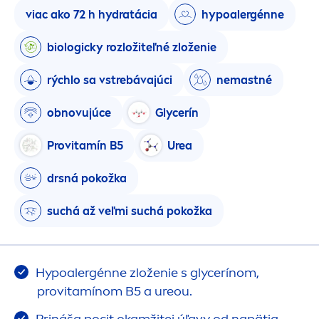
viac ako 72 h
hydra
tácia
hypoalergénne
biologicky rozložiteľné zloženie
rýchlo sa vstrebávajúci
nemastné
obnovujúce
Glycerín
Provitamín B5
Urea
drsná pokožka
suchá až veľmi suchá pokožka
Hypoalergénne zloženie s glycerínom,
provitamínom B5 a ureou.