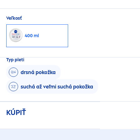
NIVEA
Krém
Repair
&
Care
Urea.
Veľkosť
400 ml
Typ pleti
drsná pokožka
suchá až veľmi suchá pokožka
KÚPIŤ