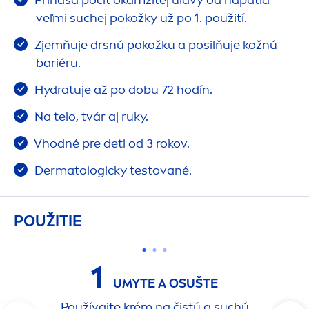
Prináša pocit okamžitej úľavy od napätia
veľmi suchej pokožky už po 1. použití.
Zjemňuje drsnú pokožku a posilňuje kožnú
bariéru.
Hydra
tuje až po dobu 72 hodín.
Na telo, tvár aj ruky.
Vhodné pre deti od 3 rokov.
Dermatologicky testované.
POUŽITIE
1
UMYTE A OSUŠTE
Používajte krém na čistú a suchú