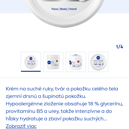
1
/
4
Krém na suché ruky, tvár a pokožku celého tela
zjemní drsnú a šupinatú pokožku.
Hypoalergénne zloženie obsahuje 18 % glycerínu,
provitamínu B5 a urey, takže intenzívne a do
hĺbky
hydra
tuje a zbaví pokožku suchých
šupiniek už po 1. použití. Používajte pravidelne:
Zobraziť viac