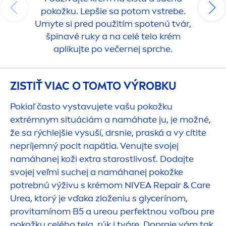
pokožku. Lepšie sa potom vstrebe.
Umyte si pred použitím spotenú tvár,
špinavé ruky a na celé telo krém
aplikujte po večernej sprche.
ZISTIŤ VIAC O TOMTO VÝROBKU
Pokiaľ často vystavujete vašu pokožku
extrémnym situáciám a namáhate ju, je možné,
že sa rýchlejšie vysuší, drsnie, praská a vy cítite
nepríjemný pocit napätia. Venujte svojej
namáhanej koži extra starostlivosť. Dodajte
svojej veľmi suchej a namáhanej pokožke
potrebnú výživu s krémom
NIVEA
Repair
&
Care
Urea, ktorý je vďaka zloženiu s glycerínom,
provitamínom B5 a ureou perfektnou voľbou pre
pokožku celého tela, rúk i tváre. Dopraje vám tak