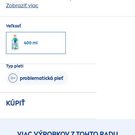
Micelárnu vodu DERMA
Zobraziť viac
SKIN
CLEAR pre zdravšiu
a hebkú pleť.
Veľkosť
400 ml
Typ pleti
problematická pleť
KÚPIŤ
VIAC VÝROBKOV Z TOHTO RADU