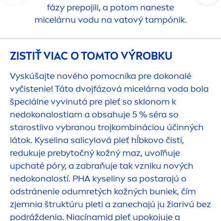
fázy prepojili, a potom naneste
micelárnu vodu na vatový tampónik.
ZISTIŤ VIAC O TOMTO VÝROBKU
Vyskúšajte nového pomocníka pre dokonalé
vyčistenie! Táto dvojfázová micelárna voda bola
špeciálne vyvinutá pre pleť so sklonom k ​​
nedokonalostiam a obsahuje 5 % séra so
starostlivo vybranou trojkombináciou účinných
látok. Kyselina salicylová pleť hĺbkovo čistí,
redukuje prebytočný kožný maz, uvoľňuje
upchaté póry, a zabraňuje tak vzniku nových
nedokonalostí. PHA kyseliny sa postarajú o
odstránenie odumretých kožných buniek, čím
zjemnia štruktúru pleti a zanechajú ju žiarivú bez
podráždenia. Niacínamid pleť upokojuje a