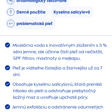
oftalmologicky testované
Denné použitie
Kyselina salicylová
problematická pleť
Micelárna voda s inovatívnym zložením s 5 %
séra jemne, ale účinne čistí pleť od nečistôt,
SPF filtrov, mastnoty a mejkapu.
Pleť je viditeľne čistejšia a žiarivejšia už za 7
dní.
Obsahuje kyselinu salicylovú, ktorá preniká
hlboko do pleti a odstraňuje prebytočný
kožný maz a uvoľňuje upchaté póry.
Jemnú exfoliáciu a odstránenie odumretých