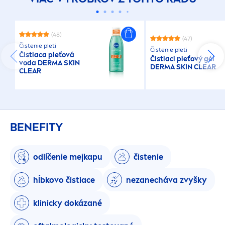
(48)
(47)
Čistenie pleti
Čistenie pleti
Čistiaca pleťová
Čistiaci pleťový gél
voda DERMA
SKIN
DERMA
SKIN
CLEAR
CLEAR
BENEFITY
odlíčenie mejkapu
čistenie
hĺbkovo čistiace
nezanecháva zvyšky
klinicky dokázané