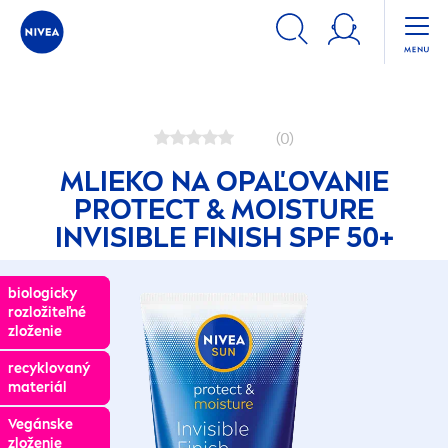
Produkty
Novinky
Mlieka na opaľovanie
Mlieko na op
(0)
MLIEKO NA OPAĽOVANIE
PROTECT
& MOISTURE
INVISIBLE FINISH SPF 50+
biologicky
biologicky
rozložiteľné
rozložiteľné
zloženie
zloženie
recyklovaný
recyklovaný
materiál
materiál
Vegánske
Vegánske
zloženie
zloženie