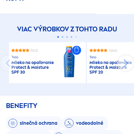
VIAC VÝROBKOV Z TOHTO RADU
(120)
(364)
Telo
Telo
Mlieko na opaľovanie
Mlieko na opaľovanie
Protect
& Moisture
Protect
& Moisture
SPF 30
SPF 20
BENEFITY
slnečná ochrana
vodeodolné