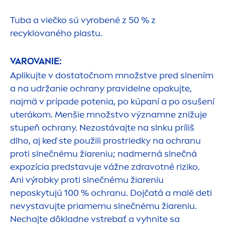
Tuba a viečko sú vyrobené z 50 % z
recyklovaného plastu.
VAROVANIE:
Aplikujte v dostatočnom množstve pred slnením
a na udržanie ochrany pravidelne opakujte,
najmä v prípade potenia, po kúpaní a po osušení
uterákom.
Men
šie množstvo významne znižuje
stupeň ochrany. Nezostávajte na slnku príliš
dlho, aj keď ste použili prostriedky na ochranu
proti slnečnému žiareniu; nadmerná slnečná
expozícia predstavuje vážne zdravotné riziko.
Ani výrobky proti slnečnému žiareniu
neposkytujú 100 % ochranu. Dojčatá a malé deti
nevystavujte priamemu slnečnému žiareniu.
Nechajte dôkladne vstrebať a vyhnite sa