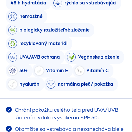
48 h
hydra
tácia
rýchlo sa vstrebávajúci
nemastné
biologicky rozložiteľné zloženie
recyklovaný materiál
UVA/AVB ochrana
Vegánske zloženie
50+
Vitamin
E
Vitamín C
hyalurón
normálna pleť / pokožka
Chráni pokožku celého tela pred UVA/UVB
žiarením vďaka vysokému SPF 50+.
Okamžite sa vstrebáva a nezanecháva biele