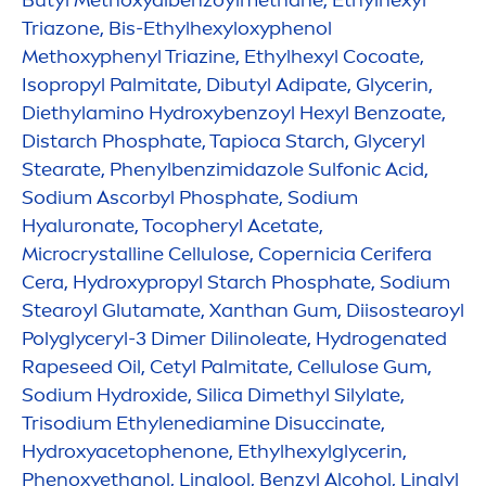
Triazone, Bis-Ethylhexyloxyphenol
Methoxyphenyl Triazine, Ethylhexyl Cocoate,
Isopropyl Palmitate, Dibutyl Adipate, Glycerin,
Diethylamino
Hydro
xybenzoyl Hexyl Benzoate,
Distarch Phosphate, Tapioca Starch, Glyceryl
Stearate, Phenylbenzimidazole Sulfonic Acid,
Sodium Ascorbyl Phosphate, Sodium
Hyaluron
ate, Tocopheryl Acetate,
Microcrystalline Cellulose, Copernicia Cerifera
Cera,
Hydro
xypropyl Starch Phosphate, Sodium
Stearoyl Glutamate, Xanthan Gum, Diisostearoyl
Polyglyceryl-3 Dimer Dilinoleate,
Hydro
genated
Rapeseed Oil, Cetyl Palmitate, Cellulose Gum,
Sodium
Hydro
xide, Silica Dimethyl Silylate,
Trisodium Ethylenediamine Disuccinate,
Hydro
xyacetophenone, Ethylhexylglycerin,
Phenoxyethanol, Linalool, Benzyl Alcohol, Linalyl