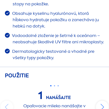
stopy na pokožke.
Obsahuje kyselinu hyalurónovú, ktorá
hĺbkovo
hydra
tuje pokožku a zanecháva ju
hebkú na dotyk.
Vodoodolné zloženie je šetrné k oceánom –
neobsahuje škodlivé UV filtre ani mikroplasty.
Dermatologicky testované a vhodné pre
všetky typy pokožky.
POUŽITIE
1
NANÁŠAJTE
Opaľovacie mlieko nanášajte v