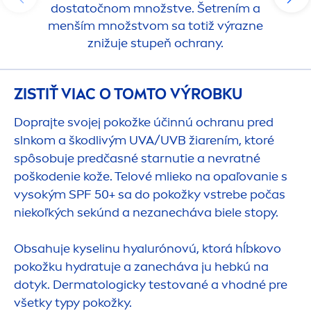
dostatočnom množstve. Šetrením a
men
ším množstvom sa totiž výrazne
znižuje stupeň ochrany.
ZISTIŤ VIAC O TOMTO VÝROBKU
Doprajte svojej pokožke účinnú ochranu pred
slnkom a škodlivým UVA/UVB žiarením, ktoré
spôsobuje predčasné starnutie a nevratné
poškodenie kože. Telové mlieko na opaľovanie s
vysokým SPF 50+ sa do pokožky vstrebe počas
niekoľkých sekúnd a nezanecháva biele stopy.
Obsahuje kyselinu hyalurónovú, ktorá hĺbkovo
pokožku
hydra
tuje a zanecháva ju hebkú na
dotyk. Dermatologicky testované a vhodné pre
všetky typy pokožky.