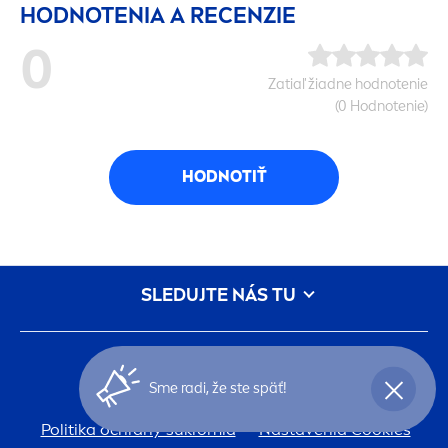
HODNOTENIA A RECENZIE
0
Zatiaľ žiadne hodnotenie
(0 Hodnotenie)
HODNOTIŤ
SLEDUJTE NÁS TU
DÔLEŽITÉ INFORMÁCIE:
Sme radi, že ste späť!
podmienky-pouzivania
Politika ochrany súkromia
Nastavenia Cookies