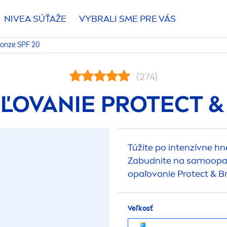
NIVEA
SÚŤAŽE
VYBRALI SME PRE VÁS
ronze
SPF 20
(274)
AĽOVANIE
PROTECT
Túžite po intenzívne hne
Zabudnite na samoopaľ
opaľovanie
Protect
&
B
Veľkosť