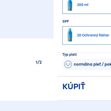
200 ml
SPF
20 Ochranný faktor
Typ pleti
1
/
2
normálna pleť / po
KÚPIŤ