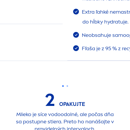
Extra ľahké nemastn
do hĺbky
hydra
tuje.
Neobsahuje samoopa
Fľaša je z 95 % z re
2
OPAKUJTE
Mlieko je síce vodoodolné, ale počas dňa
sa postupne stiera. Preto ho nanášajte v
pravidelných intervaloch.