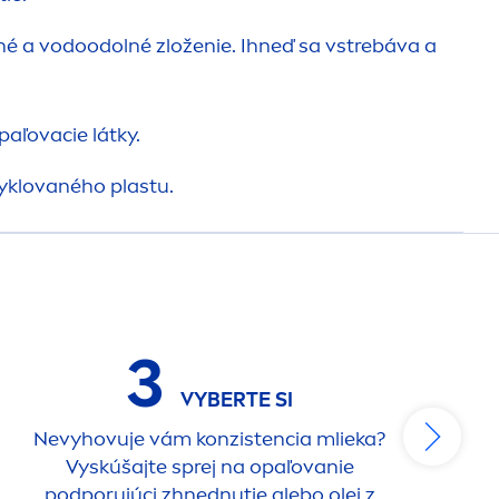
é a vodoodolné zloženie. Ihneď sa vstrebáva a
ľovacie látky.
cyklovaného plastu.
3
VYBERTE SI
Nevyhovuje vám konzistencia mlieka?
Vyskúšajte sprej na opaľovanie
podporujúci zhnednutie alebo olej z