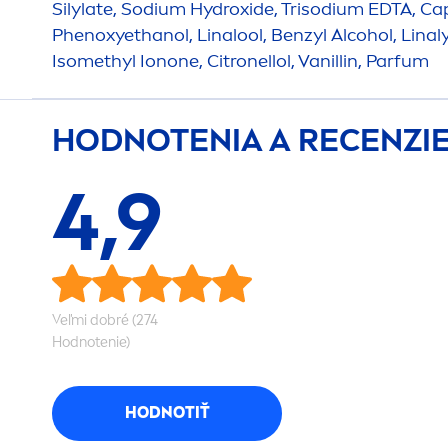
Silylate, Sodium
Hydro
xide, Trisodium EDTA, Cap
Phenoxyethanol, Linalool, Benzyl Alcohol, Linal
Isomethyl Ionone, Citronellol, Vanillin, Parfum
HODNOTENIA A RECENZI
4,9
Veľmi dobré (274
Hodnotenie)
HODNOTIŤ