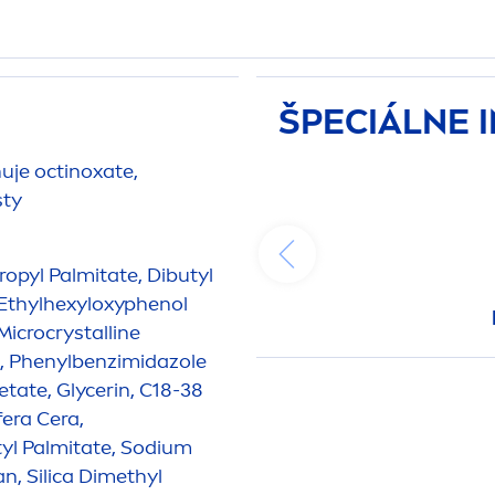
ŠPECIÁLNE 
je octinoxate,
sty
propyl Palmitate, Dibutyl
Ethylhexyloxyphenol
Microcrystalline
ne, Phenylbenzimidazole
etate, Glycerin, C18-38
fera Cera,
yl Palmitate, Sodium
n, Silica Dimethyl