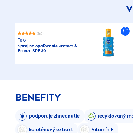
V
(167)
Telo
Sprej na opaľovanie
Protect
&
Bronze
SPF 30
BENEFITY
podporuje zhnednutie
recyklovaný ma
karoténový extrakt
Vitamín E