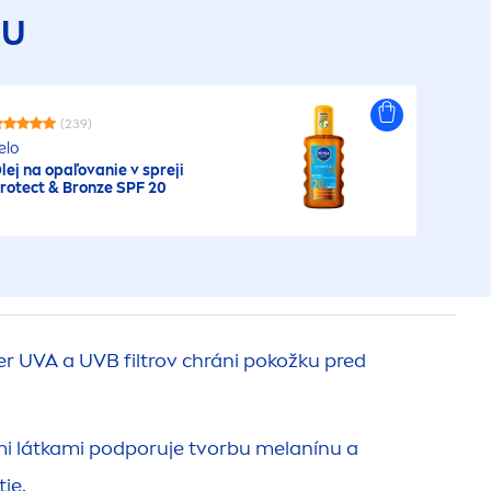
DU
(239)
elo
lej na opaľovanie v spreji
rotect
&
Bronze
SPF 20
 UVA a UVB filtrov chráni pokožku pred
mi látkami podporuje tvorbu melanínu a
ie.