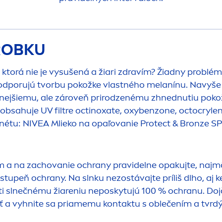
ÝROBKU
ktorá nie je vysušená a žiari zdravím? Žiadny problém
odporujú tvorbu pokožke vlastného melanínu. Navyše 
vnejšiemu, ale zároveň prirodzenému zhnednutiu pokož
eobsahuje UV filtre octinoxate, oxybenzone, octocryle
anétu:
NIVEA
Mlieko na opaľovanie
Protect
&
Bronze
SP
 a na zachovanie ochrany pravidelne opakujte, najmä
tupeň ochrany. Na slnku nezostávajte príliš dlho, aj
roti slnečnému žiareniu neposkytujú 100 % ochranu. D
ť a vyhnite sa priamemu kontaktu s oblečením a tvrd