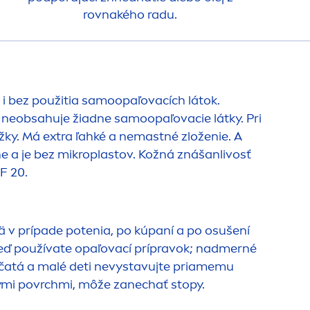
rovnakého radu.
 i bez použitia samoopaľovacích látok.
neobsahuje žiadne samoopaľovacie látky. Pri
ky. Má extra ľahké a nemastné zloženie. A
ne a je bez mikroplastov. Kožná znášanlivosť
F 20.
 v prípade potenia, po kúpaní a po osušení
 keď používate opaľovací prípravok; nadmerné
ojčatá a malé deti nevystavujte priamemu
ými povrchmi, môže zanechať stopy.