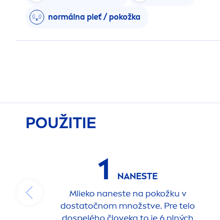
normálna pleť / pokožka
POUŽITIE
1
NANESTE
Mlieko naneste na pokožku v
dostatočnom množstve. Pre telo
dospelého človeka to je 6 plných