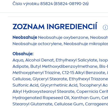
Číslo výrobku 85824 (85824-08190-26)
ZOZNAM INGREDIENCIÍ
Neobsahuje
Neobsahuje oxybenzone, Neobsahu
Neobsahuje octocrylene, Neobsahuje mikropla
Obsahuje:
Aqua
, Alcohol Denat, Ethylhexyl Salicylate, Iso
Adipate, Butyl Methoxydibenzoylmethane, Bis-
Methoxyphenyl Triazine, C12-15 Alkyl Benzoate, 
Cellulose, Glyceryl Stearate, Ethylhexyl Triazo
Sulfonic Acid, Glycyrrhetinic Acid, Tocopheryl Ac
Alkyl
Hydro
xystearoyl Stearate, Copernicia Ceri
Hydro
genated Rapeseed Oil, Xanthan Gum, Cet
Stearoyl Glutamate, Cellulose Gum, Carrageena