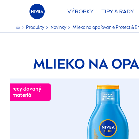
VÝROBKY
TIPY & RADY
Produkty
Novinky
Mlieko na opaľovanie
Protect
&
B
MLIEKO NA OP
recyklovaný
recyklovaný
materiál
materiál