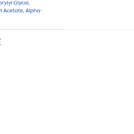
rylyl Glycol,
yl Acetate, Alpha-
E