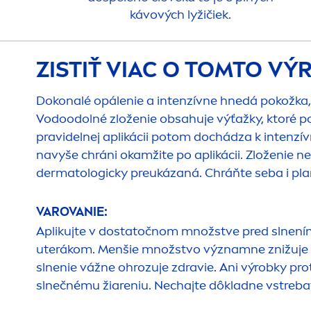
kávových lyžičiek.
ZISTIŤ VIAC O TOMTO V
Dokonalé opálenie a intenzívne hnedá pokožka, 
Vodoodolné zloženie obsahuje výťažky, ktoré p
pravidelnej aplikácii potom dochádza k intenzí
navyše chráni okamžite po aplikácii. Zloženie n
dermatologicky preukázaná. Chráňte seba i pl
VAROVANIE:
Aplikujte v dostatočnom množstve pred slnením
uterákom.
Men
šie množstvo významne znižuje s
slnenie vážne ohrozuje zdravie. Ani výrobky p
slnečnému žiareniu. Nechajte dôkladne vstreba