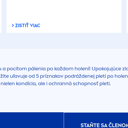
ZISTIŤ VIAC
 a pocitom pálenia po každom holení! Upokojujúce zl
e uľavuje od 5 príznakov podráždenej pleti po holení:
nielen kondícia, ale i ochranná schopnosť pleti.
STAŇTE SA ČLENO