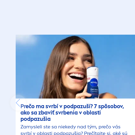
Prečo ma svrbí v podpazuší? 7 spôsobov,
ako sa zbaviť svrbenia v oblasti
podpazušia
Zamysleli ste sa niekedy nad tým, prečo vás
svrbí v oblasti podpazušia? Prečítajte si, aké sú