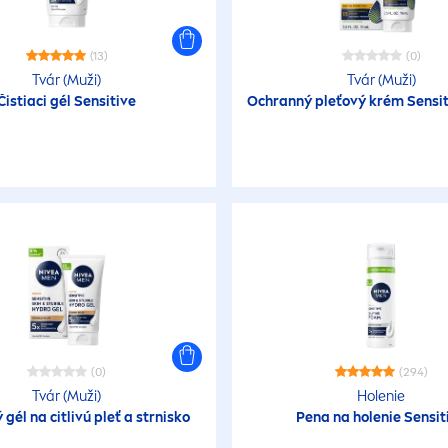
(13)
(0)
Tvár (Muži)
Tvár (Muži)
Čistiaci gél
Sensitive
Ochranný pleťový krém
Sensi
(0)
(294)
Tvár (Muži)
Holenie
gél na citlivú pleť a strnisko
Pena na holenie
Sensit