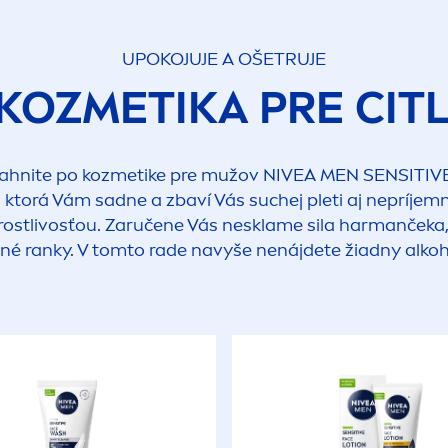
UPOKOJUJE A OŠETRUJE
KOZMETIKA PRE CITL
 Siahnite po kozmetike pre mužov
NIVEA
MEN
SENSITIV
, ktorá Vám sadne a zbaví Vás suchej pleti aj nepríje
rostlivosťou. Zaručene Vás nesklame sila harmančeka,
obné ranky. V tomto rade navyše nenájdete žiadny alkoh