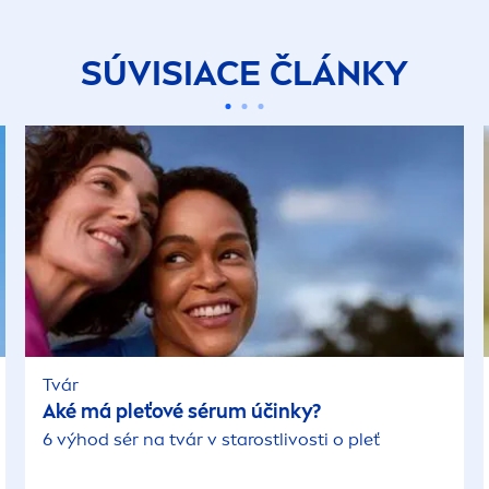
SÚVISIACE ČLÁNKY
Tvár
Aké má pleťové sérum účinky?
6 výhod sér na tvár v starostlivosti o pleť