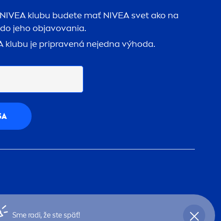
NIVEA
klubu budete mať
NIVEA
svet ako na
 do jeho objavovania.
A
klubu je pripravená nejedna výhoda.
SA
Sme radi, že ste späť!