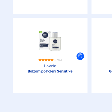
(894)
Holenie
Balzam po holení
Sensitive
G