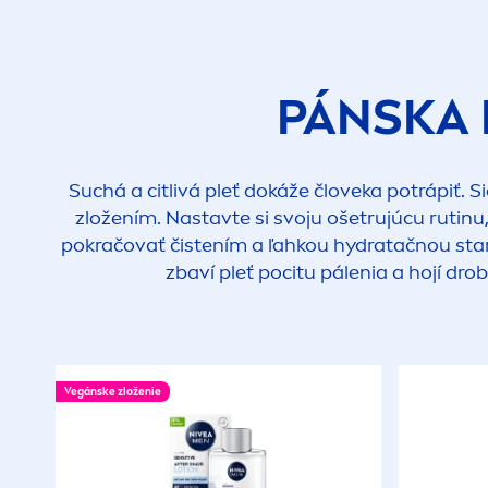
PÁNSKA 
Suchá a citlivá pleť dokáže človeka potrápiť.
zložením. Nastavte si svoju ošetrujúcu rutinu
pokračovať čistením a ľahkou
hydra
tačnou sta
zbaví pleť pocitu pálenia a hojí dr
Vegánske zloženie