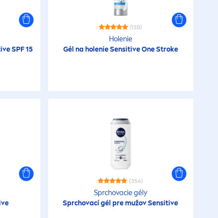
(138)
Holenie
tive
SPF 15
Gél na holenie
Sensitive
One Stroke
(354)
Sprchovacie gély
ive
Sprchovací gél pre mužov
Sensitive