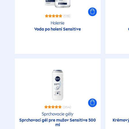
(178)
Holenie
Voda po holení
Sensitive
(354)
Sprchovacie gély
Sprchovací gél pre mužov
Sensitive
500
Krémový 
ml