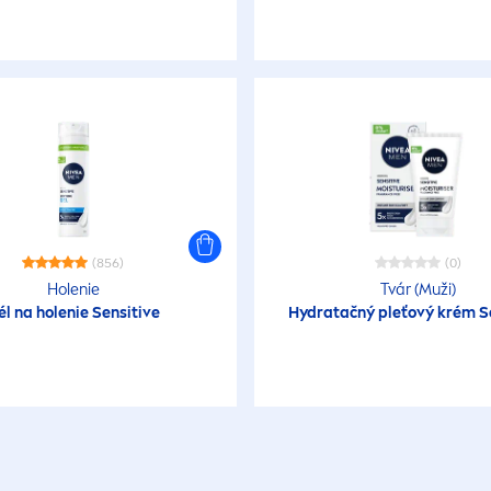
(856)
(0)
Holenie
Tvár (Muži)
él na holenie
Sensitive
Hydra
tačný pleťový krém
S