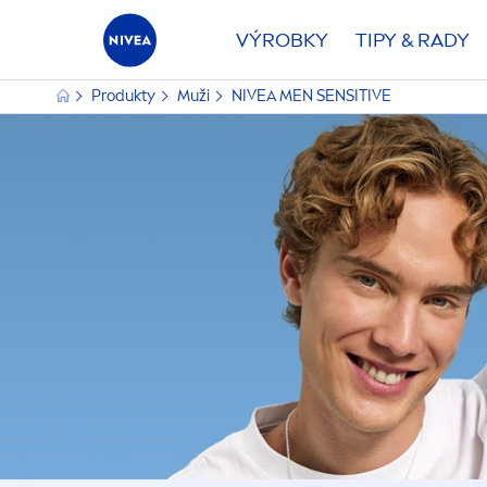
VÝROBKY
TIPY & RADY
Produkty
Muži
NIVEA
MEN
SENSITIVE