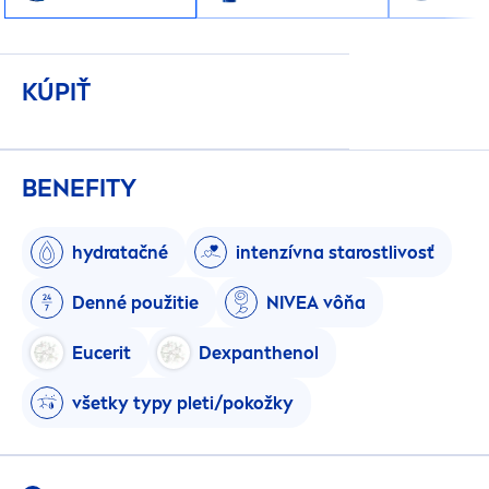
KÚPIŤ
BENEFITY
hydra
tačné
intenzívna starostlivosť
Denné použitie
NIVEA
vôňa
Eucerit
Dexpanthenol
všetky typy pleti/pokožky