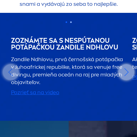
snami a vydávajú zo seba to najlepšie.
ZOZNÁMTE SA S NESPÚTANOU
Z
POTÁPAČKOU ZANDILE NDHLOVU
S
Zandile Ndhlovu, prvá černošská potápačka
A
v Juhoafrickej republike, ktorá sa venuje free
t
divingu, premieňa oceán na raj pre mladých
P
objaviteľov.
Pozrieť sa na video