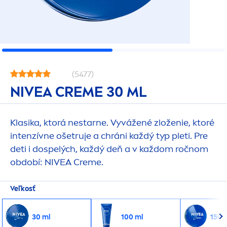
(5477)
NIVEA
CREME
30 ML
Klasika, ktorá nestarne. Vyvážené zloženie, ktoré
intenzívne ošetruje a chráni každý typ pleti. Pre
deti i dospelých, každý deň a v každom ročnom
období:
NIVEA
Creme
.
Veľkosť
30 ml
100 ml
150 