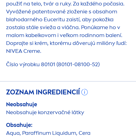
použiť na telo, tvár a ruky. Za každého počasia.
Vyvážené patentované zloženie s obsahom
blahodarného Euceritu zaistí, aby pokožka
zostala stále svieža a vláčna. Ponúkame ho v
malom kabelkovom i veľkom rodinnom balení.
Doprajte si krém, ktorému dôverujú milióny ľudí:
NIVEA
Creme
.
Číslo výrobku 80101 (80101-08100-52)
ZOZNAM INGREDIENCIÍ
Neobsahuje
Neobsahuje konzervačné látky
Obsahuje:
Aqua
, Paraffinum L
iq
uidum, Cera