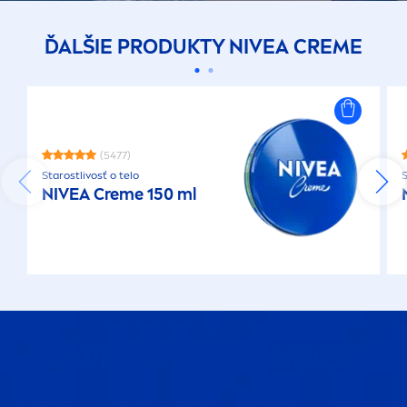
ĎALŠIE PRODUKTY
NIVEA
CREME
(5477)
Starostlivosť o telo
S
NIVEA
Creme
150 ml
SPOJENEC VAŠEJ POKOŽKY
Pravá ruka vašej pleti
NIVEA
Creme
harmonicky