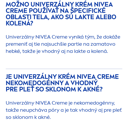
MOŽNO UNIVERZÁLNY KRÉM
NIVEA
CREME
POUŽÍVAŤ NA ŠPECIFICKÉ
OBLASTI TELA, AKO SÚ LAKTE ALEBO
KOLENÁ?
Univerzálny
NIVEA
Creme
vyniká tým, že dokáže
pre
men
iť aj tie najsuchšie partie na zamatovo
hebké, takže je vhodný aj na lakte a kolená.
JE UNIVERZÁLNY KRÉM
NIVEA
CREME
NEKOMEDOGÉNNY A VHODNÝ
PRE PLEŤ SO SKLONOM K AKNÉ?
Univerzálny
NIVEA
Creme
je nekomedogénny,
takže neupcháva póry a je tak vhodný aj pre pleť
so sklonom k akné.