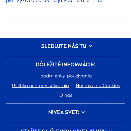
pleť vyživí a zanechá ju vláčnu a jemnú.
SLEDUJTE NÁS TU
DÔLEŽITÉ INFORMÁCIE:
podmienky-pouzivania
Politika ochrany súkromia
Nastavenia Cookies
O nás
NIVEA
SVET:
História
Kariéra v spoločnosti Beiersdorf