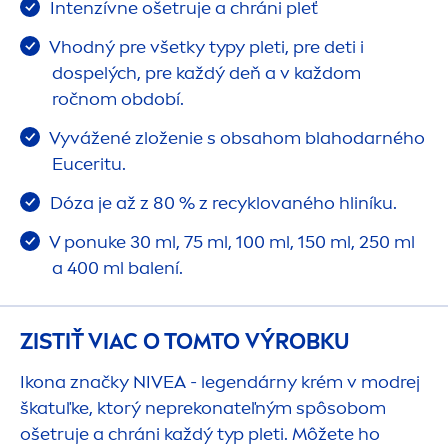
Intenzívne ošetruje a chráni pleť
Vhodný pre všetky typy pleti, pre deti i
dospelých, pre každý deň a v každom
ročnom období.
Vyvážené zloženie s obsahom blahodarného
Euceritu.
Dóza je až z 80 % z recyklovaného hliníku.
V ponuke 30 ml, 75 ml, 100 ml, 150 ml, 250 ml
a 400 ml balení.
ZISTIŤ VIAC O TOMTO VÝROBKU
Ikona značky
NIVEA
- legendárny krém v modrej
škatuľke, ktorý neprekonateľným spôsobom
ošetruje a chráni každý typ pleti. Môžete ho