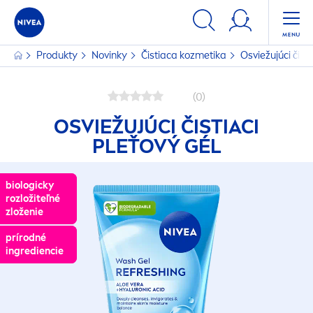
Produkty
Novinky
Čistiaca kozmetika
Osviežujúci čisti
(0)
OSVIEŽUJÚCI ČISTIACI
PLEŤOVÝ GÉL
biologicky
biologicky
rozložiteľné
rozložiteľné
zloženie
zloženie
prírodné
prírodné
ingrediencie
ingrediencie