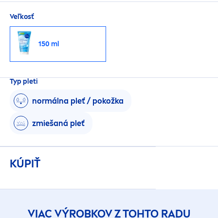
Veľkosť
150 ml
Typ pleti
normálna pleť / pokožka
zmiešaná pleť
KÚPIŤ
VIAC VÝROBKOV Z TOHTO RADU