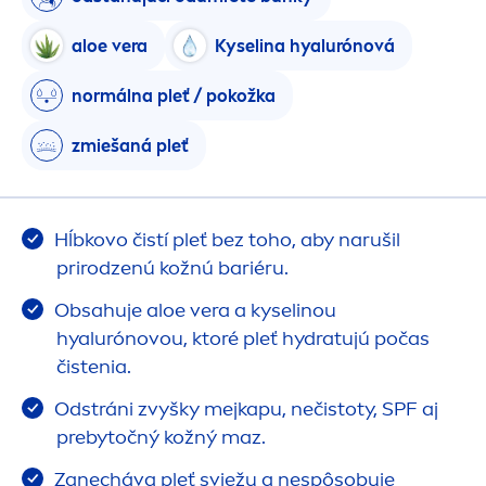
aloe vera
Kyselina hyalurónová
normálna pleť / pokožka
zmiešaná pleť
Hĺbkovo čistí pleť bez toho, aby narušil
prirodzenú kožnú bariéru.
Obsahuje aloe vera a kyselinou
hyalurónovou, ktoré pleť
hydra
tujú počas
čistenia.
Odstráni zvyšky mejkapu, nečistoty, SPF aj
prebytočný kožný maz.
Zanecháva pleť sviežu a nespôsobuje