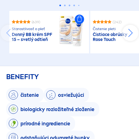
(639)
(242)
Starostlivosť o pleť
Čistenie pleti
Denný BB krém SPF
Čistiace obrúsky
15 – svetlý odtieň
Rose
Touch
BENEFITY
čistenie
osviežujúci
biologicky rozložiteľné zloženie
prírodné ingrediencie
odstaňujúci odumreté bunky