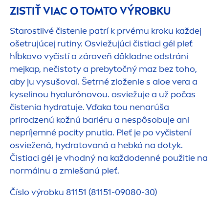
ZISTIŤ VIAC O TOMTO VÝROBKU
Starostlivé čistenie patrí k prvému kroku každej
ošetrujúcej rutiny. Osviežujúci čistiaci gél pleť
hĺbkovo vyčistí a zároveň dôkladne odstráni
mejkap, nečistoty a prebytočný maz bez toho,
aby ju vysušoval. Šetrné zloženie s aloe vera a
kyselinou hyalurónovou. osviežuje a už počas
čistenia
hydra
tuje. Vďaka tou nenarúša
prirodzenú kožnú bariéru a nespôsobuje ani
nepríjemné pocity pnutia. Pleť je po vyčistení
osviežená,
hydra
tovaná a hebká na dotyk.
Čistiaci gél je vhodný na každodenné použitie na
normálnu a zmiešanú pleť.
Číslo výrobku 81151 (81151-09080-30)