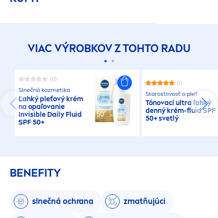
VIAC VÝROBKOV Z TOHTO RADU
(0)
(1)
Slnečná kozmetika
Starostlivosť o pleť
Ľahký pleťový krém
Tónovací ultra ľahký
na opaľovanie
denný krém-fluid SPF
Invisible Daily Fluid
50+ svetlý
SPF 50+
BENEFITY
slnečná ochrana
zmatňujúci