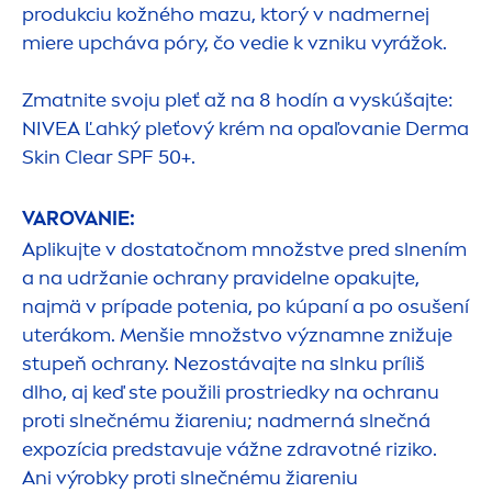
produkciu kožného mazu, ktorý v nadmernej
miere upcháva póry, čo vedie k vzniku vyrážok.
Zmatnite svoju pleť až na 8 hodín a vyskúšajte:
NIVEA
Ľahký pleťový krém na opaľovanie Derma
Skin
Clear SPF 50+.
VAROVANIE:
Aplikujte v dostatočnom množstve pred slnením
a na udržanie ochrany pravidelne opakujte,
najmä v prípade potenia, po kúpaní a po osušení
uterákom.
Men
šie množstvo významne znižuje
stupeň ochrany. Nezostávajte na slnku príliš
dlho, aj keď ste použili prostriedky na ochranu
proti slnečnému žiareniu; nadmerná slnečná
expozícia predstavuje vážne zdravotné riziko.
Ani výrobky proti slnečnému žiareniu