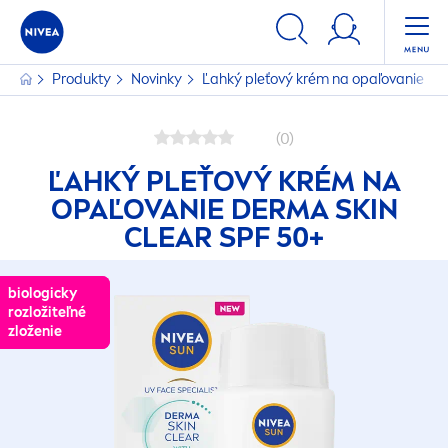
Produkty
Novinky
Ľahký pleťový krém na opaľovanie D
(0)
ĽAHKÝ PLEŤOVÝ KRÉM NA
OPAĽOVANIE DERMA
SKIN
CLEAR SPF 50+
biologicky
biologicky
rozložiteľné
rozložiteľné
zloženie
zloženie