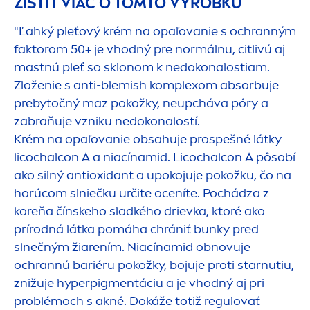
ZISTIŤ VIAC O TOMTO VÝROBKU
"Ľahký pleťový krém na opaľovanie s ochranným
faktorom 50+ je vhodný pre normálnu, citlivú aj
mastnú pleť so sklonom k nedokonalostiam.
Zloženie s anti-blemish komplexom absorbuje
prebytočný maz pokožky, neupcháva póry a
zabraňuje vzniku nedokonalostí.
Krém na opaľovanie obsahuje prospešné látky
licochalcon A a niacínamid. Licochalcon A pôsobí
ako silný antioxidant a upokojuje pokožku, čo na
horúcom slniečku určite oceníte. Pochádza z
koreňa čínskeho sladkého drievka, ktoré ako
prírodná látka pomáha chrániť bunky pred
slnečným žiarením. Niacínamid obnovuje
ochrannú bariéru pokožky, bojuje proti starnutiu,
znižuje hyperpig
men
táciu a je vhodný aj pri
problémoch s akné. Dokáže totiž regulovať