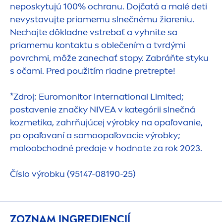
neposkytujú 100% ochranu. Dojčatá a malé deti
nevystavujte priamemu slnečnému žiareniu.
Nechajte dôkladne vstrebať a vyhnite sa
priamemu kontaktu s oblečením a tvrdými
povrchmi, môže zanechať stopy. Zabráňte styku
s očami. Pred použitím riadne pretrepte!
*Zdroj: Euromonitor International Limited;
postavenie značky
NIVEA
v kategórii slnečná
kozmetika, zahrňujúcej výrobky na opaľovanie,
po opaľovaní a samoopaľovacie výrobky;
maloobchodné predaje v hodnote za rok 2023.
Číslo výrobku (95147-08190-25)
ZOZNAM INGREDIENCIÍ