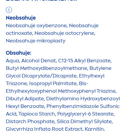
Neobsahuje
Neobsahuje oxybenzone, Neobsahuje
octinoxate, Neobsahuje octocrylene,
Neobsahuje mikroplasty
Obsahuje:
Aqua
, Alcohol Denat, C12-15 Alkyl Benzoate,
Butyl Methoxydibenzoylmethane, Butylene
Glycol Dicaprylate/Dicaprate, Ethylhexyl
Triazone, Isopropyl Palmitate, Bis-
Ethylhexyloxyphenol Methoxyphenyl Triazine,
Dibutyl Adipate, Diethylamino
Hydro
xybenzoyl
Hexyl Benzoate, Phenylbenzimidazole Sulfonic
Acid, Tapioca Starch, Polyglyceryl-6 Stearate,
Distarch Phosphate, Silica Dimethyl Silylate,
Glycyrrhiza Inflata Root Extract, Karnitín,