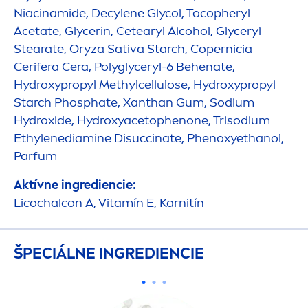
Niacinamide, Decylene Glycol, Tocopheryl
Acetate, Glycerin, Cetearyl Alcohol, Glyceryl
Stearate, Oryza Sativa Starch, Copernicia
Cerifera Cera, Polyglyceryl-6 Behenate,
Hydro
xypropyl Methylcellulose,
Hydro
xypropyl
Starch Phosphate, Xanthan Gum, Sodium
Hydro
xide,
Hydro
xyacetophenone, Trisodium
Ethylenediamine Disuccinate, Phenoxyethanol,
Parfum
Aktívne ingrediencie:
Licochalcon A, Vitamín E, Karnitín
ŠPECIÁLNE INGREDIENCIE