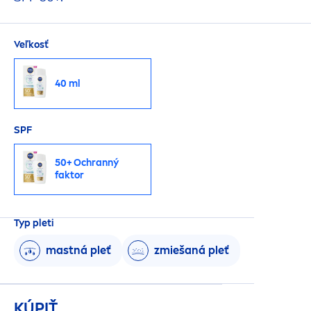
Veľkosť
40 ml
SPF
50+ Ochranný
faktor
Typ pleti
mastná pleť
zmiešaná pleť
KÚPIŤ