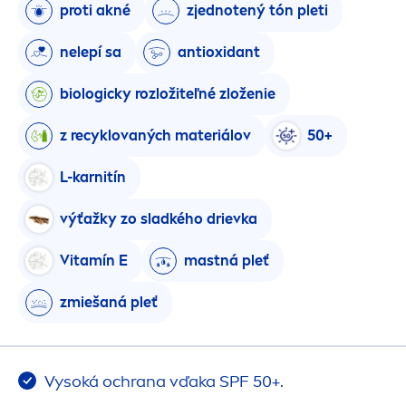
proti akné
zjednotený tón pleti
nelepí sa
antioxidant
biologicky rozložiteľné zloženie
z recyklovaných materiálov
50+
L-karnitín
výťažky zo sladkého drievka
Vitamín E
mastná pleť
zmiešaná pleť
Vysoká ochrana vďaka SPF 50+.