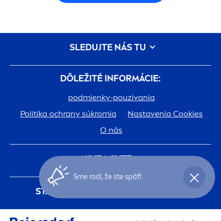
SLEDUJTE NÁS TU
DÔLEŽITÉ INFORMÁCIE:
podmienky-pouzivania
Politika ochrany súkromia
Nastavenia Cookies
O nás
NIVEA
SVET:
Sme radi, že ste späť!
História
Kariéra v spoločnosti Beiersdorf
STAŇTE SA ČLENOM
NIVEA
KLUBU
Jedna pokožka. Jedna planéta. Jedna starostlivosť.
Registráciou do
NIVEA
klubu budete mať
Kontakt