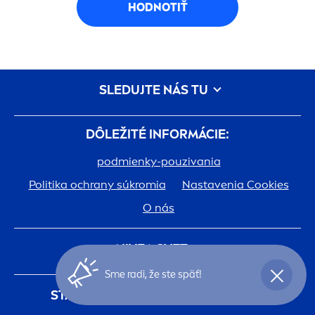
HODNOTIŤ
SLEDUJTE NÁS TU
DÔLEŽITÉ INFORMÁCIE:
podmienky-pouzivania
Politika ochrany súkromia
Nastavenia Cookies
O nás
NIVEA
SVET:
Sme radi, že ste späť!
História
Kariéra v spoločnosti Beiersdorf
STAŇTE SA ČLENOM
NIVEA
KLUBU
Jedna pokožka. Jedna planéta. Jedna starostlivosť.