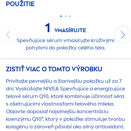
POUŽITIE
1
VMASÍRUJTE
Spevňujúce sérum vmasírujte krúživými
pohybmi do pokožky celého tela.
ZISTIŤ VIAC O TOMTO VÝROBKU
Privítajte pevnejšiu a žiarivejšiu pokožku už za 7
dní. Vyskúšajte
NIVEA
Spevňujúce a energizujúce
telové sérum Q10, ktoré kombinuje účinnosť séra
s ošetrujúcimi vlastnosťami telového mlieka.
Objavte doposiaľ najsilnejšiu koncentráciu
koenzýmu Q10*, ktorý v pokožke stimuluje tvorbu
kolagénu a zároveň pôsobí ako silný antioxidant.