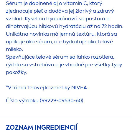
Sérum je doplnené aj o vitamín C, ktorý
zjednocuje pleť a dodáva jej žiarivý a zdravý
vzhľad. Kyselina hyalurónová sa postará o
dlhotrvajúcu hĺbkovú
hydra
táciu až na 72 hodín.
Unikátna novinka má jemnú textúru, ktorá sa
aplikuje ako sérum, ale
hydra
tuje ako telové
mlieko.
Spevňujúce telové sérum sa ľahko rozotiera,
rýchlo sa vstrebáva a je vhodné pre všetky typy
pokožky.
*V rámci telovej kozmetiky
NIVEA
.
Číslo výrobku (99229-09530-60)
ZOZNAM INGREDIENCIÍ