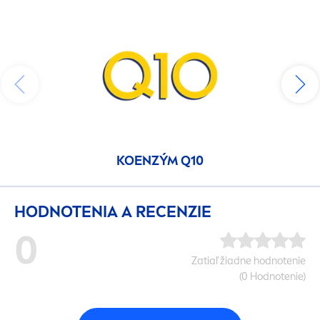
KOENZÝM Q10
HODNOTENIA A RECENZIE
0
Zatiaľ žiadne hodnotenie
(0 Hodnotenie)