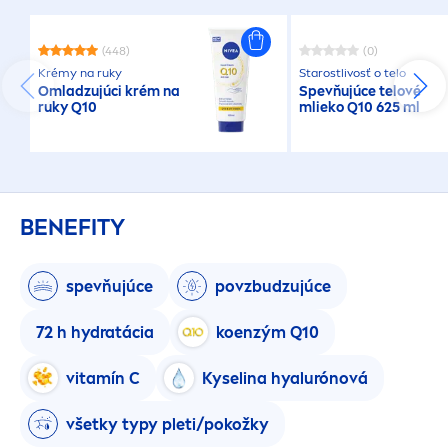
(448)
(0)
Krémy na ruky
Starostlivosť o telo
Omladzujúci krém na
Spevňujúce telové
ruky Q10
mlieko Q10 625 ml
BENEFITY
spevňujúce
povzbudzujúce
72 h
hydra
tácia
koenzým Q10
vitamín C
Kyselina hyalurónová
všetky typy pleti/pokožky