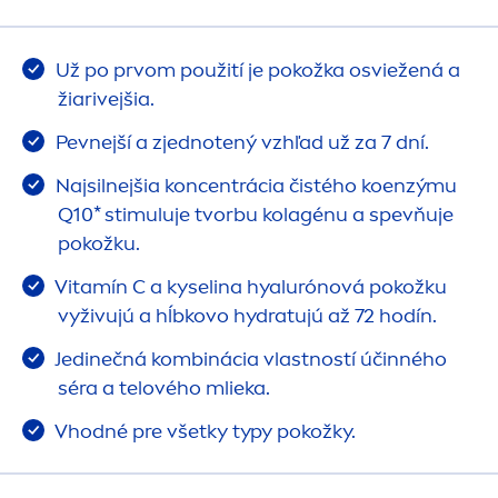
Už po prvom použití je pokožka osviežená a
žiarivejšia.
Pevnejší a zjednotený vzhľad už za 7 dní.
Najsilnejšia koncentrácia čistého koenzýmu
Q10* stimuluje tvorbu kolagénu a spevňuje
pokožku.
Vitamín C a kyselina hyalurónová pokožku
vyživujú a hĺbkovo
hydra
tujú až 72 hodín.
Jedinečná kombinácia vlastností účinného
séra a telového mlieka.
Vhodné pre všetky typy pokožky.