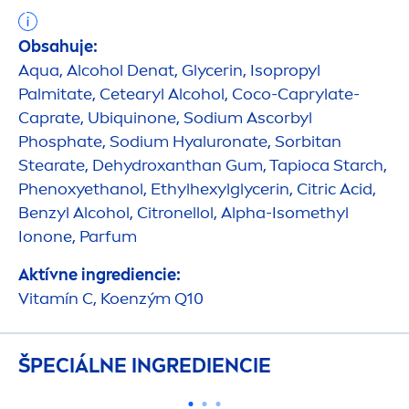
Obsahuje:
Aqua
, Alcohol Denat, Glycerin, Isopropyl
Palmitate, Cetearyl Alcohol, Coco-Caprylate-
Caprate, Ub
iq
uinone, Sodium Ascorbyl
Phosphate, Sodium
Hyaluron
ate, Sorbitan
Stearate, De
hydro
xanthan Gum, Tapioca Starch,
Phenoxyethanol, Ethylhexylglycerin, Citric Acid,
Benzyl Alcohol, Citronellol, Alpha-Isomethyl
Ionone, Parfum
Aktívne ingrediencie:
Vitamín C, Koenzým Q10
ŠPECIÁLNE INGREDIENCIE