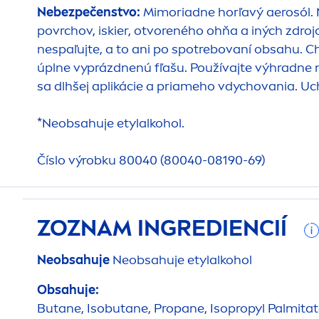
Nebezpečenstvo:
Mimoriadne horľavý aerosól. 
povrchov, iskier, otvoreného ohňa a iných zdrojo
nespaľujte, a to ani po spotrebovaní obsahu. 
úplne vyprázdnenú fľašu. Používajte výhradne n
sa dlhšej aplikácie a priameho vdychovania. U
*Neobsahuje etylalkohol.
Číslo výrobku 80040 (80040-08190-69)
ZOZNAM INGREDIENCIÍ
Neobsahuje
Neobsahuje etylalkohol
Obsahuje:
Butane, Isobutane, Propane, Isopropyl Palmita