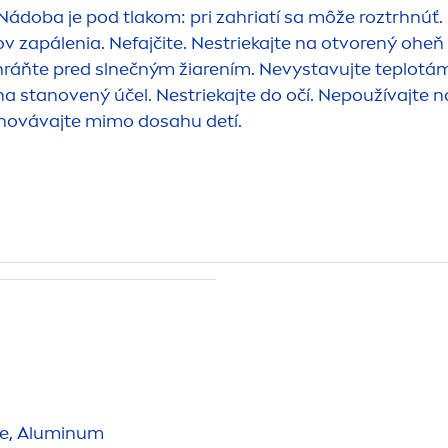
Nádoba je pod tlakom: pri zahriatí sa môže roztrhnúť
v zapálenia. Nefajčite. Nestriekajte na otvorený oheň 
Chráňte pred slnečným žiarením. Nevystavujte teplotá
a stanovený účel. Nestriekajte do očí. Nepoužívajte 
chovávajte mimo dosahu detí.
te, Aluminum