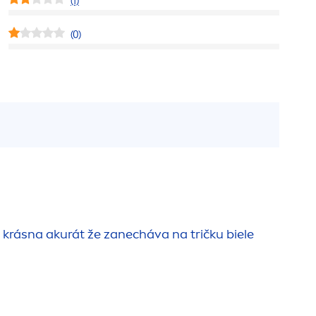
(1)
(0)
 krásna akurát že zanecháva na tričku biele