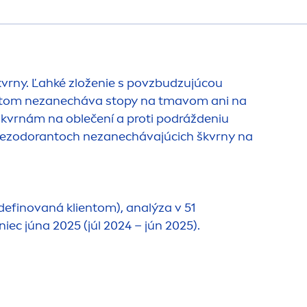
škvrny. Ľahké zloženie s povzbudzujúcou
pritom nezanecháva stopy na tmavom ani na
m škvrnám na oblečení a proti podráždeniu
v dezodorantoch nezanechávajúcich škvrny na
definovaná klientom), analýza v 51
ec júna 2025 (júl 2024 – jún 2025).