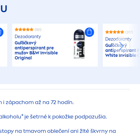
DU
(181)
(317)
Dezodoranty
Dezodoranty
Guľôčkový
Guľôčkový
antiperspirant pre
antiperspirant
B
mužov B&W Invisible
White
Invisible 
Original
 i zápachom až na 72 hodín.
alkoholu* je šetrné k pokožke podpazušia.
topy na tmavom oblečení ani žlté škvrny na