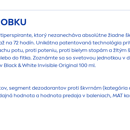
ÝROBKU
antiperspirante, ktorý nezanecháva absolútne žiadne 
až na 72 hodín. Unikátna patentovaná technológia 
 pachu potu, proti poteniu, proti bielym stopám a žltý
y alebo do fitka. Zoznámte sa so svetovou jednotkou 
ov
Black
&
White
Invisible
Original
100 ml.
tov, seg
men
t dezodorantov proti škvrnám (kategória 
dajná hodnota a hodnota predaja v baleniach, MAT koni