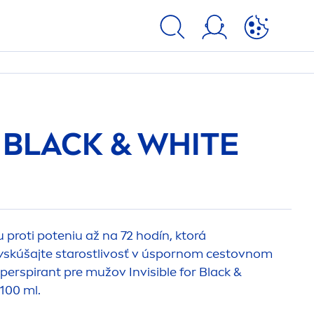
V
BLACK
&
WHITE
proti poteniu až na 72 hodín, ktorá
yskúšajte starostlivosť v úspornom cestovnom
iperspirant pre mužov Invisible for
Black
&
100 ml.