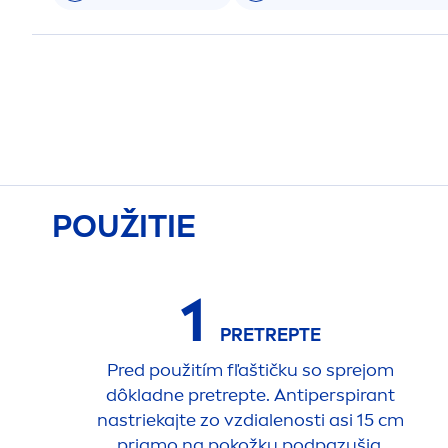
POUŽITIE
1
PRETREPTE
Pred použitím fľaštičku so sprejom
dôkladne pretrepte. Antiperspirant
nastriekajte zo vzdialenosti asi 15 cm
priamo na pokožku podpazušia.