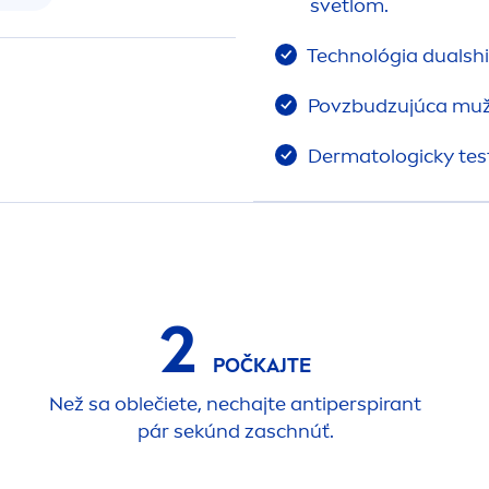
svetlom.
Technológia dualshie
Povzbudzujúca mužn
Dermatologicky tes
2
POČKAJTE
Než sa oblečiete, nechajte antiperspirant
pár sekúnd zaschnúť.