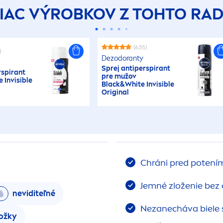
IAC VÝROBKOV Z TOHTO RA
(635)
)
Dezodoranty
Sprej antiperspirant
rspirant
pre mužov
e
Invisible
Black
&
White
Invisible
Original
Chráni pred potením
Jemné zloženie bez 
neviditeľné
Nezanecháva biele s
kožky