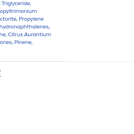
 Triglyceride,
propyltrimonium
ctorite, Propylene
hydro
naphthalenes,
ne, Citrus Aurantium
ones, Pinene,
E