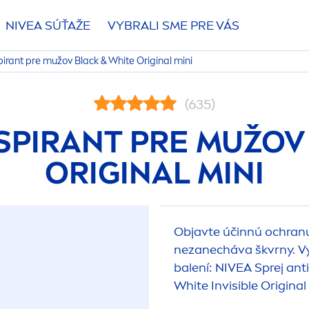
NIVEA
SÚŤAŽE
VYBRALI SME PRE VÁS
spirant pre mužov
Black
&
White
Original
mini
(635)
RSPIRANT PRE MUŽO
ORIGINAL
MINI
Objavte účinnú ochranu 
nezanecháva škvrny. V
balení:
NIVEA
Sprej ant
White
Invisible
Original