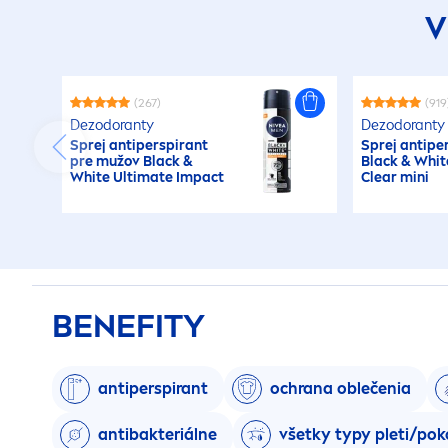
V
(267)
(919
Dezodoranty
Dezodoranty
Sprej antiperspirant
Sprej antipe
pre mužov
Black
&
Black
&
Whit
White
Ultimate Impact
Clear mini
BENEFITY
antiperspirant
ochrana oblečenia
antibakteriálne
všetky typy pleti/po