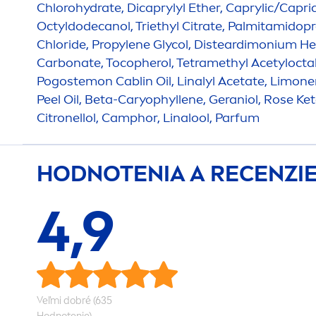
Chloro
hydra
te, Dicaprylyl Ether, Caprylic/Capric
Octyldodecanol, Triethyl Citrate, Palmitamido
Chloride, Propylene Glycol, Disteardimonium He
Carbonate, Tocopherol, Tetramethyl Acetylocta
Pogostemon Cablin Oil, Linalyl Acetate, Limone
Peel Oil, Beta-Caryophyllene, Geraniol,
Rose
Ket
Citronellol, Camphor, Linalool, Parfum
HODNOTENIA A RECENZI
4,9
Veľmi dobré (635