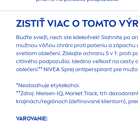
ZISTIŤ VIAC O TOMTO V
Buďte svieži, nech ste kdekoľvek! Siahnite po 
mužnou vôňou chráni proti poteniu a zápachu 
svetlom oblečení. Získajte ochranu 5 v 1: proti
citlivého podpazušia. Ideálna veľkosť na cest
oblečení.**
NIVEA
Sprej antiperspirant pre muž
*Neobsahuje etylalkohol.
**Zdroj: Nielsen-
IQ
, Market Track, trh dezodoran
krajinách/regiónoch (definované klientom), pre
VAROVANIE: