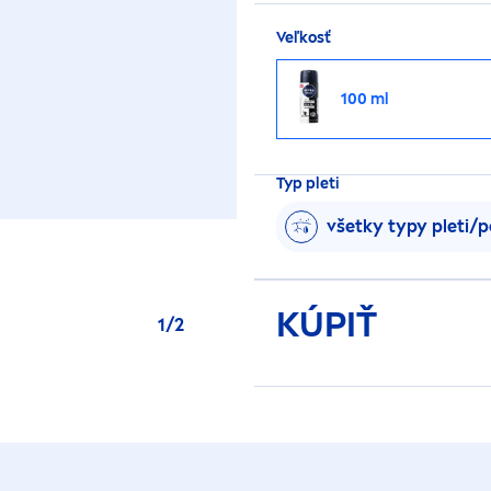
Veľkosť
100 ml
Typ pleti
všetky typy pleti/
KÚPIŤ
1
/
2