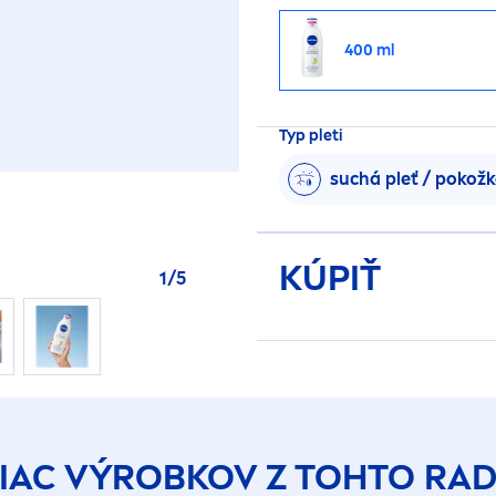
400 ml
Typ pleti
suchá pleť / pokož
KÚPIŤ
1
/
5
IAC VÝROBKOV Z TOHTO RA