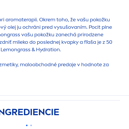
ri aromaterapii. Okrem toho, že vašu pokožku
vý olej ju ochráni pred vysušovaním. Pocit plne
Lemongrass vašu pokožku zanechá prirodzene
zdniť mlieko do poslednej kvapky a fľaša je z 50
o Lemongrass &
Hydra
tion.
ozmetiky, maloobchodné predaje v hodnote za
INGREDIENCIE