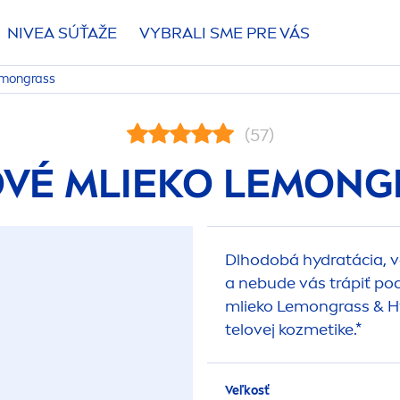
NIVEA
SÚŤAŽE
VYBRALI SME PRE VÁS
emongrass
(57)
OVÉ MLIEKO LEMONG
Dlhodobá
hydra
tácia,
a nebude vás trápiť po
mlieko Lemongrass &
H
telovej kozmetike.*
Veľkosť