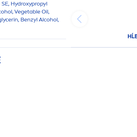
e SE,
Hydro
xypropyl
ohol, Vegetable Oil,
lycerin, Benzyl Alcohol,
HĹ
E