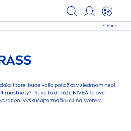
Hore
RASS
 vďaka ktorej bude vaša pokožka v siedmom nebi
cit mastnoty? Práve to dokáže
NIVEA
telové
ydra
tion. Vyskúšajte značku č.1 na svete v