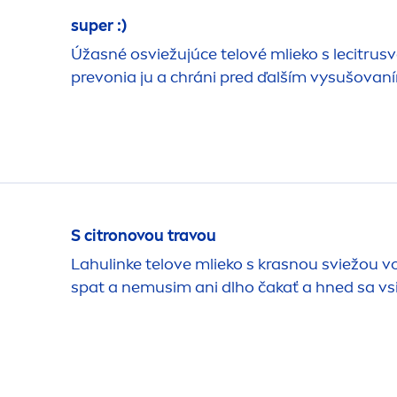
super :)
Úžasné osviežujúce telové mlieko s lecitru
prevonia ju a chráni pred ďalším vysušovan
S citronovou travou
Lahulinke telove mlieko s krasnou sviežou 
spat a nemusim ani dlho čakať a hned sa vs