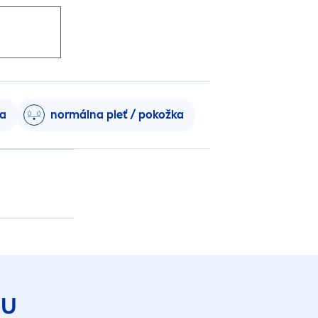
ka
normálna pleť / pokožka
DU