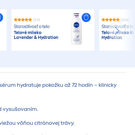
(211)
(238)
Starostlivosť o telo
Starostlivosť o te
Telové mlieko
Telové mlieko
Ro
Lavender &
Hydra
tion
Hydra
tion
 sérum
hydra
tuje pokožku až 72 hodín – klinicky
d vysušovaním.
viežou vôňou citrónovej trávy.