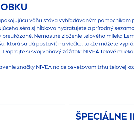
ÝROBKU
ú, upokojujúcu vôňu stáva vyhľadávaným pomocníkom p
ujúceho séra sj hĺbkovo
hydra
tujete a prírodný sezamo
nicky preukázané. Nemastné zloženie telového mlieka 
šu, ktorá sa dá postaviť na viečko, takže môžete vyprá
. Doprajte si svoj voňavý zážitok:
NIVEA
Telové mliek
tavenie značky
NIVEA
na celosvetovom trhu telovej k
ŠPECIÁLNE 