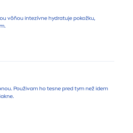
svou vôňou intezívne
hydra
tuje pokožku,
ím.
vonou. Použivam ho tesne pred tym než idem
iakne.