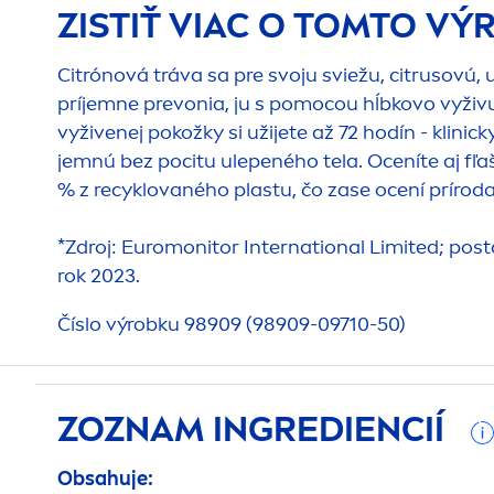
ZISTIŤ VIAC O TOMTO V
Citrónová tráva sa pre svoju sviežu, citrusov
príjemne prevonia, ju s pomocou hĺbkovo vyživ
vyživenej pokožky si užijete až 72 hodín - kli
jemnú bez pocitu ulepeného tela. Oceníte aj fľa
% z recyklovaného plastu, čo zase ocení príroda
*Zdroj: Euromonitor International Limited; pos
rok 2023.
Číslo výrobku 98909 (98909-09710-50)
ZOZNAM INGREDIENCIÍ
Obsahuje: