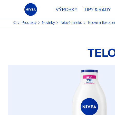
VÝROBKY
TIPY & RADY
Produkty
Novinky
Telové mlieka
Telové mlieko L
TEL