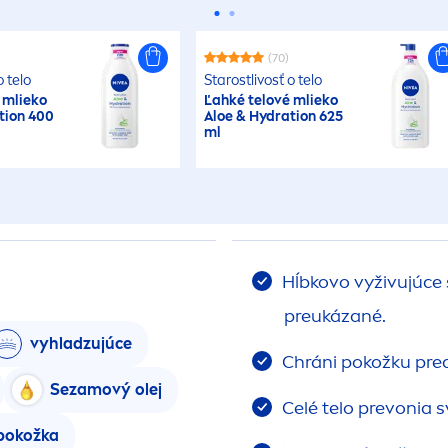
(70)
o telo
Starostlivosť o telo
 mlieko
Ľahké telové mlieko
tion 400
Aloe &
Hydra
tion 625
ml
Hĺbkovo vyživujúce
preukázané.
vyhladzujúce
Chráni pokožku pre
Sezamový olej
Celé telo prevonia s
 pokožka