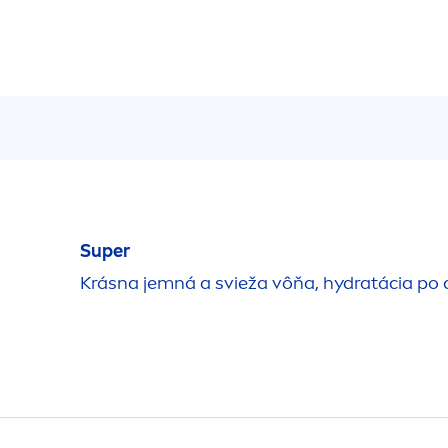
Super
Krásna jemná a svieža vôňa,
hydra
tácia po 