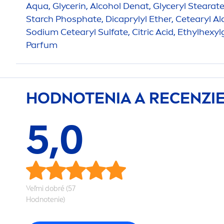
Aqua
, Glycerin, Alcohol Denat, Glyceryl Stearat
Starch Phosphate, Dicaprylyl Ether, Cetearyl Alc
Sodium Cetearyl Sulfate, Citric Acid, Ethylhexylg
Parfum
HODNOTENIA A RECENZI
5,0
Veľmi dobré (57
Hodnotenie)