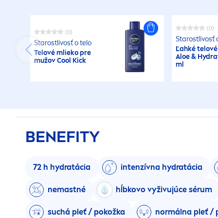
(0)
(0)
Starostlivosť 
Starostlivosť o telo
Ľahké telové
Telové mlieko pre
Aloe &
Hydra
mužov
Cool
Kick
ml
BENEFITY
72 h
hydra
tácia
intenzívna
hydra
tácia
nemastné
hĺbkovo vyživujúce sérum
suchá pleť / pokožka
normálna pleť /