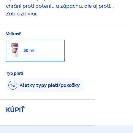
chráni proti poteniu a zápachu, ale aj proti
svrbeniu a vysušovaniu. 0% alkoholu.*
Zobraziť viac
Veľkosť
50 ml
Typ pleti
všetky typy pleti/pokožky
KÚPIŤ