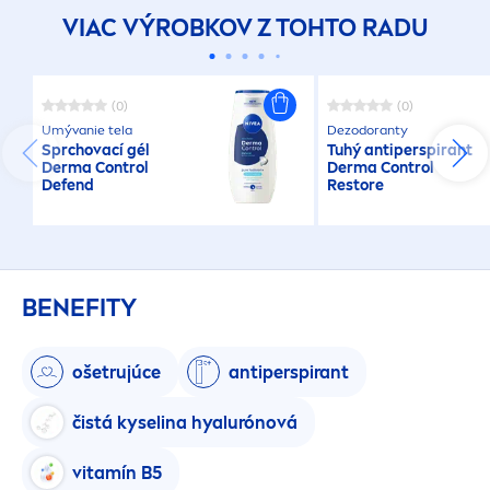
VIAC VÝROBKOV Z TOHTO RADU
(0)
(0)
Umývanie tela
Dezodoranty
Sprchovací gél
Tuhý antiperspirant
Derma Control
Derma Control
Defend
Restore
BENEFITY
ošetrujúce
antiperspirant
čistá kyselina hyalurónová
vitamín B5