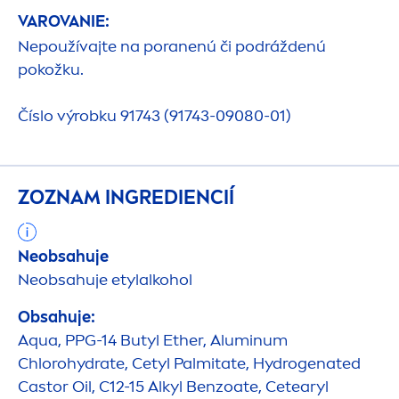
VAROVANIE:
Nepoužívajte na poranenú či podráždenú
pokožku.
Číslo výrobku 91743 (91743-09080-01)
ZOZNAM INGREDIENCIÍ
Neobsahuje
Neobsahuje etylalkohol
Obsahuje:
Aqua
, PPG-14 Butyl Ether, Aluminum
Chloro
hydra
te, Cetyl Palmitate,
Hydro
genated
Castor Oil, C12-15 Alkyl Benzoate, Cetearyl