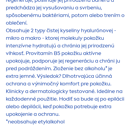
regeneruje, posilňuje jej prirodzenú bariéru a
predchádza jej vysušovaniu a svrbeniu,
spôsobenému baktériami, potom alebo trením o
oblečení.
Obsahuje 2 typy čistej kyseliny hyalurónovej -
mikro a makro - ktorej molekuly pokožku
intenzívne
hydra
tujú a chránia jej prirodzenú
vlhkosť. Provitamín B5 pokožku aktívne
upokojuje, podporuje jej regeneráciu a chráni ju
pred podráždením. Zloženie bez alkoholu* je
extra jemné. Výsledok? Dlhotrvajúca účinná
ochrana a výnimočný komfort pre pokožku.
Klinicky a dermatologicky testované. Ideálne na
každodenné použitie. Hodiť sa bude aj po epilácii
alebo depilácii, keď pokožka potrebuje extra
upokojenie a ochranu.
*neobsahuje etylalkohol