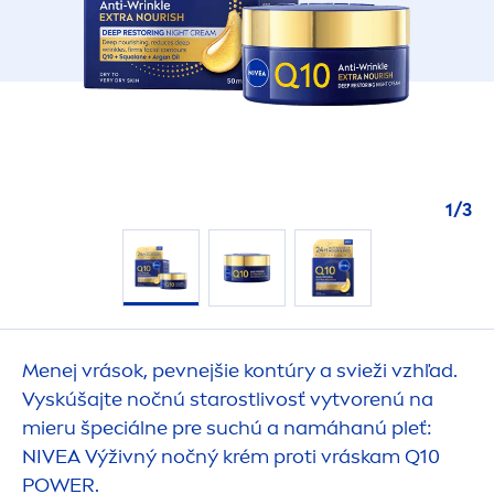
1
/
3
Men
ej vrások, pevnejšie kontúry a svieži vzhľad.
Vyskúšajte nočnú starostlivosť vytvorenú na
mieru špeciálne pre suchú a namáhanú pleť:
NIVEA
Výživný nočný krém proti vráskam Q10
POWER.