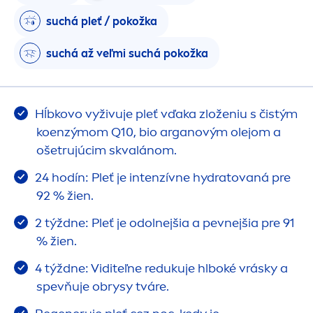
suchá pleť / pokožka
suchá až veľmi suchá pokožka
Hĺbkovo vyživuje pleť vďaka zloženiu s čistým
koenzýmom Q10, bio arganovým olejom a
ošetrujúcim skvalánom.
24 hodín: Pleť je intenzívne
hydra
tovaná pre
92 % žien.
2 týždne: Pleť je odolnejšia a pevnejšia pre 91
% žien.
4 týždne: Viditeľne redukuje hlboké vrásky a
spevňuje obrysy tváre.