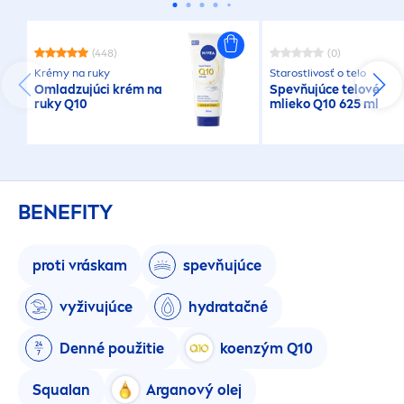
(448)
(0)
Krémy na ruky
Starostlivosť o telo
Omladzujúci krém na
Spevňujúce telové
ruky Q10
mlieko Q10 625 ml
BENEFITY
proti vráskam
spevňujúce
vyživujúce
hydra
tačné
Denné použitie
koenzým Q10
Squalan
Arganový olej