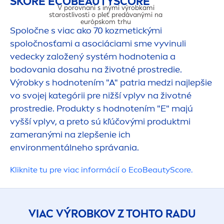
SKÓRE ECO
BEAUTY
SCORE
V porovnaní s inými výrobkami
starostlivosti o pleť predávanými na
európskom trhu
Spoločne s viac ako 70 kozmetickými
spoločnosťami a asociáciami sme vyvinuli
vedecky založený systém hodnotenia a
bodovania dosahu na životné prostredie.
DOSAH NA ŽIVO
Výrobky s hodnotením "A" patria medzi najlepšie
vo svojej kategórii pre nižší vplyv na životné
prostredie. Produkty s hodnotením "E" majú
vyšší vplyv, a preto sú kľúčovými produktmi
zameranými na zlepšenie ich
environ
men
tálneho správania.
Kliknite tu pre viac informácií o Eco
Beauty
Score.
VIAC VÝROBKOV Z TOHTO RADU