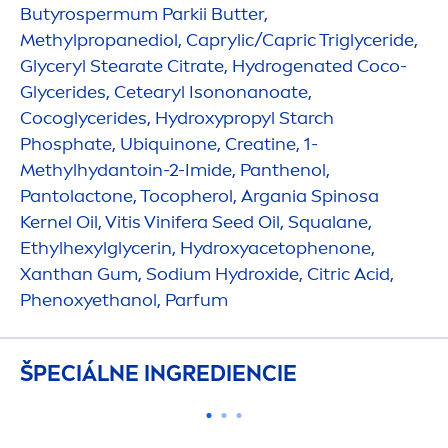
Butyrospermum Parkii
Butter
,
Methylpropanediol, Caprylic/Capric Triglyceride,
Glyceryl Stearate Citrate,
Hydro
genated Coco-
Glycerides, Cetearyl Isononanoate,
Cocoglycerides,
Hydro
xypropyl Starch
Phosphate, Ub
iq
uinone, Creatine, 1-
Methylhydantoin-2-Imide, Panthenol,
Pantolactone, Tocopherol, Argania Spinosa
Kernel Oil, Vitis Vinifera Seed Oil, Squalane,
Ethylhexylglycerin,
Hydro
xyacetophenone,
Xanthan Gum, Sodium
Hydro
xide, Citric Acid,
Phenoxyethanol, Parfum
ŠPECIÁLNE INGREDIENCIE