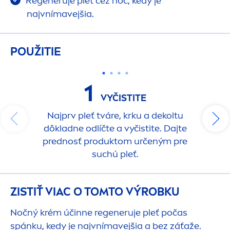
Regeneruje pleť cez noc, kedy je
najvnímavejšia.
POUŽITIE
1
VYČISTITE
Najprv pleť tváre, krku a dekoltu
dôkladne odlíčte a vyčistite. Dajte
prednosť produktom určeným pre
suchú pleť.
ZISTIŤ VIAC O TOMTO VÝROBKU
Nočný krém účinne regeneruje pleť počas
spánku, kedy je najvnímavejšia a bez záťaže.