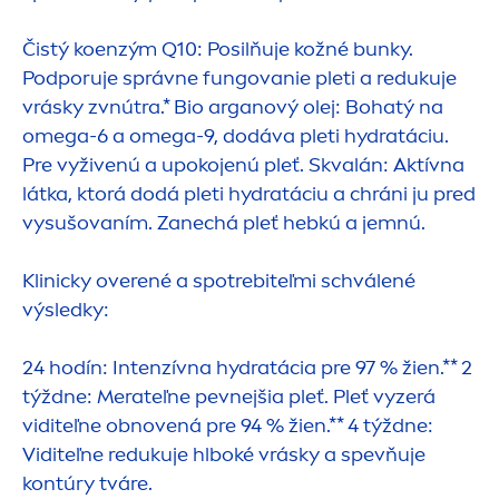
Čistý koenzým Q10: Posilňuje kožné bunky.
Podporuje správne fungovanie pleti a redukuje
vrásky zvnútra.* Bio arganový olej: Bohatý na
omega-6 a omega-9, dodáva pleti
hydra
táciu.
Pre vyživenú a upokojenú pleť. Skvalán: Aktívna
látka, ktorá dodá pleti
hydra
táciu a chráni ju pred
vysušovaním. Zanechá pleť hebkú a jemnú.
Klinicky overené a spotrebiteľmi schválené
výsledky:
24 hodín: Intenzívna
hydra
tácia pre 97 % žien.** 2
týždne: Merateľne pevnejšia pleť. Pleť vyzerá
viditeľne obnovená pre 94 % žien.** 4 týždne:
Viditeľne redukuje hlboké vrásky a spevňuje
kontúry tváre.