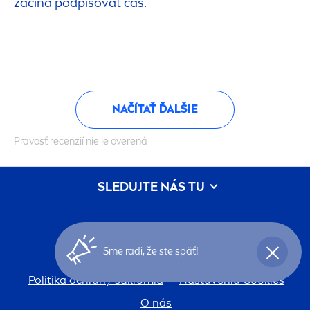
začína podpisovať čas.
NAČÍTAŤ ĎALŠIE
Pravosť recenzií nie je overená
SLEDUJTE NÁS TU
DÔLEŽITÉ INFORMÁCIE:
Sme radi, že ste späť!
podmienky-pouzivania
Politika ochrany súkromia
Nastavenia Cookies
O nás