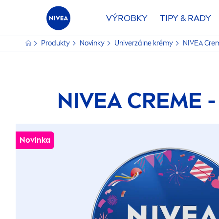
VÝROBKY
TIPY & RADY
Produkty
Novinky
Univerzálne krémy
NIVEA
Cre
NIVEA
CREME
-
Novinka
Novinka