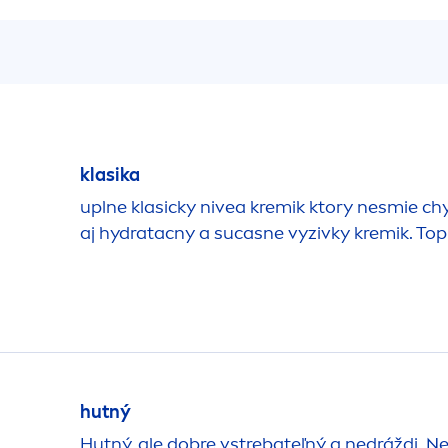
klasika
uplne klasicky
nivea
kremik ktory nesmie chy
aj
hydra
tacny a sucasne vyzivky kremik. Top
hutný
Hutný, ale dobre vstrebateľný a nedráždi. 