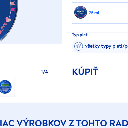
75 ml
Typ pleti
všetky typy pleti/
KÚPIŤ
1
/
4
IAC VÝROBKOV Z TOHTO RA