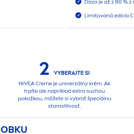
Dóza je až z 80 % z 
Limitovaná edícia C
2
VYBERAJTE SI
NIVEA
Creme
je univerzálny krém. Ak
trpíte ale napríklad extra suchou
pokožkou, môžete si vybrať špeciálnu
starostlivosť.
ÝROBKU