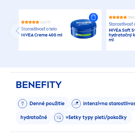
(195
(5477)
Starostlivosť 
Starostlivosť o telo
NIVEA
Soft S
NIVEA
Creme
400 ml
hydra
tačný 
ml
BENEFITY
Denné použitie
intenzívna starostlivo
hydra
tačné
všetky typy pleti/pokožky