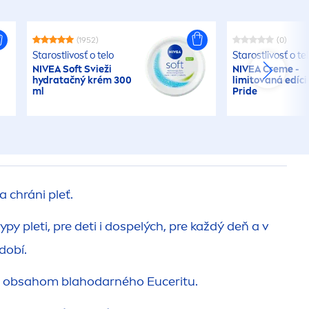
(1952)
(0)
Starostlivosť o telo
Starostlivosť o te
NIVEA
Soft Svieži
NIVEA
Creme
-
hydra
tačný krém 300
limitovaná edíci
ml
Pride
a chráni pleť.
py pleti, pre deti i dospelých, pre každý deň a v
dobí.
s obsahom blahodarného Euceritu.