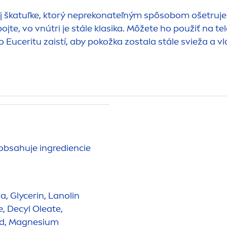
škatuľke, ktorý neprekonateľným spôsobom ošetruje a c
jte, vo vnútri je stále klasika. Môžete ho použiť na te
ceritu zaistí, aby pokožka zostala stále svieža a vl
obsahuje ingrediencie
a, Glycerin, Lanolin
, Decyl Oleate,
cid, Magnesium