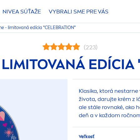
NIVEA
SÚŤAŽE
VYBRALI SME PRE VÁS
me
- limitovaná edícia "CELEBRATION"
(223)
 LIMITOVANÁ EDÍCIA
Klasika, ktorá nestarne 
života, darujte krém z l
ale stále rovnaké, ako h
deň a v každom ročno
Veľkosť