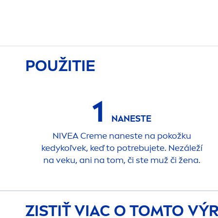
POUŽITIE
1
NANESTE
NIVEA
Creme
naneste na pokožku
kedykoľvek, keď to potrebujete. Nezáleží
na veku, ani na tom, či ste muž či žena.
ZISTIŤ VIAC O TOMTO V