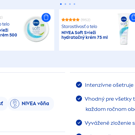
2)
(1952)
o telo
Starostlivosť o telo
vieži
NIVEA
Soft Svieži
krém 500
hydra
tačný krém 75 ml
Intenzívne ošetruje 
Vhodný pre všetky ty
sť
NIVEA
vôňa
každom ročnom ob
Vyvážené zloženie 