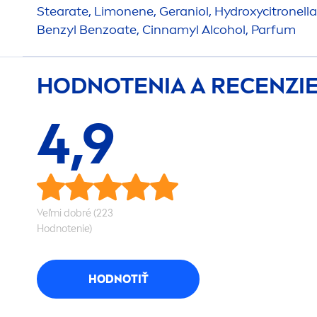
Stearate, Limonene, Geraniol,
Hydro
xycitronellal
Benzyl Benzoate, Cinnamyl Alcohol, Parfum
HODNOTENIA A RECENZI
4,9
Veľmi dobré (223
Hodnotenie)
HODNOTIŤ