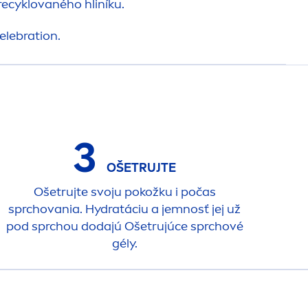
recyklovaného hliníku.
elebration.
3
OŠETRUJTE
Ošetrujte svoju pokožku i počas
sprchovania.
Hydra
táciu a jemnosť jej už
pod sprchou dodajú Ošetrujúce sprchové
gély.