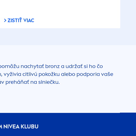
ZISTIŤ VIAC
 pomôžu nachytať bronz a udržať si ho čo
, vyživia citlivú pokožku alebo podporia vaše
áv preháňať na slniečku.
M
NIVEA
KLUBU