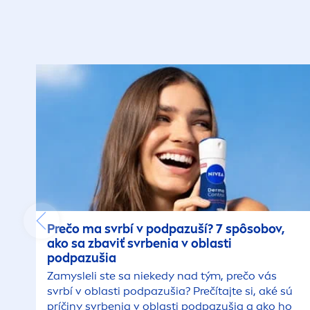
Prečo ma svrbí v podpazuší? 7 spôsobov,
ako sa zbaviť svrbenia v oblasti
podpazušia
Zamysleli ste sa niekedy nad tým, prečo vás
svrbí v oblasti podpazušia? Prečítajte si, aké sú
príčiny svrbenia v oblasti podpazušia a ako ho