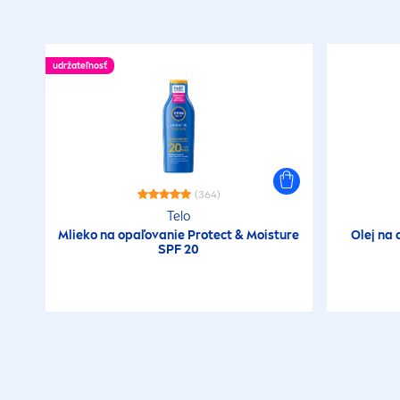
udržateľnosť
(364)
Telo
Mlieko na opaľovanie
Protect
& Moisture
Olej na 
SPF 20