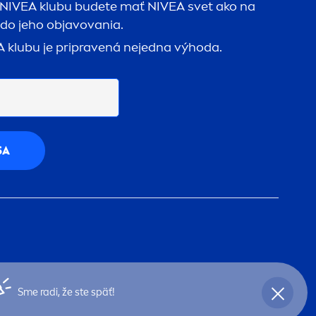
NIVEA
klubu budete mať
NIVEA
svet ako na
 do jeho objavovania.
A
klubu je pripravená nejedna výhoda.
SA
Sme radi, že ste späť!