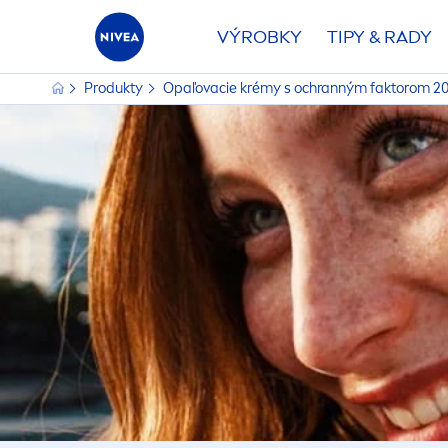
VÝROBKY
TIPY & RADY
Produkty
Opaľovacie krémy s ochranným faktorom 2