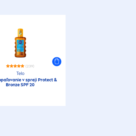
(239)
Telo
opaľovanie v spreji
Protect
&
Bronze
SPF 20