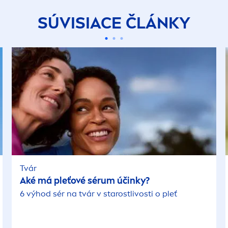
SÚVISIACE ČLÁNKY
Tvár
Aké má pleťové sérum účinky?
6 výhod sér na tvár v starostlivosti o pleť