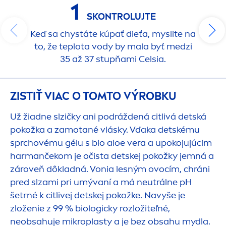
1
SKONTROLUJTE
Keď sa chystáte kúpať dieťa, myslite na
to, že teplota vody by mala byť medzi
35 až 37 stupňami Celsia.
ZISTIŤ VIAC O TOMTO VÝROBKU
Už žiadne slzičky ani podráždená citlivá detská
pokožka a zamotané vlásky. Vďaka detskému
sprchovému gélu s bio aloe vera a upokojujúcim
harmančekom je očista detskej pokožky jemná a
zároveň dôkladná. Vonia lesným ovocím, chráni
pred slzami pri umývaní a má neutrálne pH
šetrné k citlivej detskej pokožke. Navyše je
zloženie z 99 % biologicky rozložiteľné,
neobsahuje mikroplasty a je bez obsahu mydla.