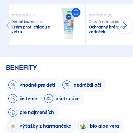
(0)
(0)
Detská kozmetika
Detská kozmetika
Krém proti chladu a
Ochranný krém na
vetru
zadoček
BENEFITY
vhodné pre deti
nedráždi oči
čistenie
ošetrujúce
pre naj
men
ších
výťažky z harmančeka
bio aloe vera