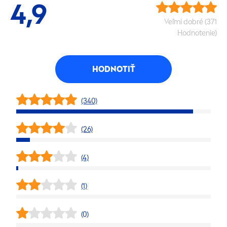
4,9
Veľmi dobré (371
Hodnotenie)
HODNOTIŤ
(340)
(26)
(4)
(1)
(0)