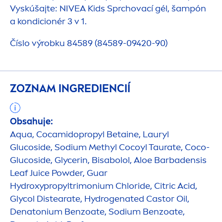
Vyskúšajte:
NIVEA
Kids Sprchovací gél, šampón
a kondicionér 3 v 1.
Číslo výrobku 84589 (84589-09420-90)
ZOZNAM INGREDIENCIÍ
Obsahuje:
Aqua
, Cocamidopropyl Betaine, Lauryl
Glucoside, Sodium Methyl Cocoyl Taurate, Coco-
Glucoside, Glycerin, Bisabolol, Aloe Barbadensis
Leaf Juice Powder, Guar
Hydro
xypropyltrimonium Chloride, Citric Acid,
Glycol Distearate,
Hydro
genated Castor Oil,
Denatonium Benzoate, Sodium Benzoate,