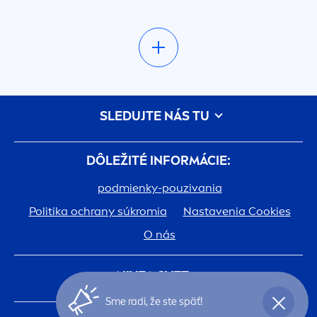
SLEDUJTE NÁS TU
DÔLEŽITÉ INFORMÁCIE:
podmienky-pouzivania
Politika ochrany súkromia
Nastavenia Cookies
O nás
NIVEA
SVET:
Sme radi, že ste späť!
História
Kariéra v spoločnosti Beiersdorf