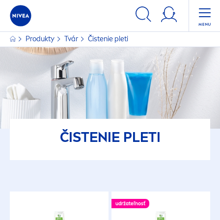
Produkty
Tvár
Čistenie pleti
ČISTENIE PLETI
udržateľnosť