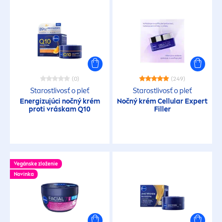
(0)
(249)
Starostlivosť o pleť
Starostlivosť o pleť
Energizujúci nočný krém
Nočný krém
Cellular
Expert
proti vráskam Q10
Filler
Vegánske zloženie
Novinka