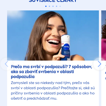
SÚVISIACE ČLÁNKY
Prečo ma svrbí v podpazuší? 7 spôsobov,
ako sa zbaviť svrbenia v oblasti
podpazušia
Zamysleli ste sa niekedy nad tým, prečo vás
svrbí v oblasti podpazušia? Prečítajte si, aké sú
príčiny svrbenia v oblasti podpazušia a ako ho
ošetriť a predchádzať mu.