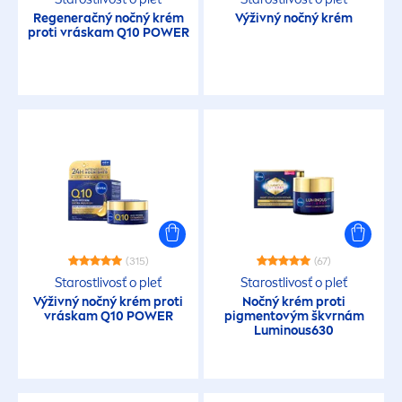
Regeneračný nočný krém
Výživný nočný krém
proti vráskam Q10 POWER
(315)
(67)
Starostlivosť o pleť
Starostlivosť o pleť
Výživný nočný krém proti
Nočný krém proti
vráskam Q10 POWER
pig
men
tovým škvrnám
Luminous
630