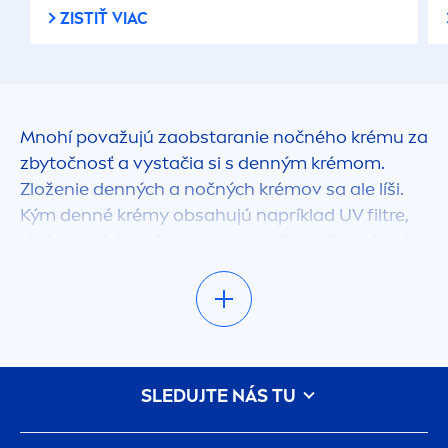
ZISTIŤ VIAC
Mnohí považujú zaobstaranie nočného krému za
zbytočnosť a vystačia si s denným krémom.
Zloženie denných a nočných krémov sa ale líši.
Kým denné krémy obsahujú napríklad UV filtre,
zloženie tých nočných je hutnejšie než v prípade
denných.
Prečo nie sú nočné krémy zbytočnosťou
Večerná starostlivosť o pleť by jednoznačne
SLEDUJTE NÁS TU
mala obsahovať dôkladné odlíčenie a vyčistenie.
Po takej procedúre
môže byť ale pleť vysušená
.