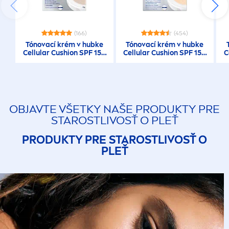
(166)
(454)
Tónovací krém v hubke
Tónovací krém v hubke
Cellular
Cushion SPF 15 -
Cellular
Cushion SPF 15 -
C
tmavší odtieň
stredný odtieň
OBJAVTE VŠETKY NAŠE PRODUKTY PRE
STAROSTLIVOSŤ O PLEŤ
PRODUKTY PRE STAROSTLIVOSŤ O
PLEŤ