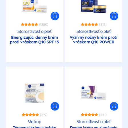
BEZ OBSAHU
Neobsahuje chemické UV filtre
(1380)
(315)
Starostlivosť o pleť
Starostlivosť o pleť
Energizujúci denný krém
Výživný nočný krém proti
Neobsahuje ingrediencie živočíšneho
proti vráskam Q10 SPF 15
vráskam Q10 POWER
pôvodu
Neobsahuje mikroplasty
Neobsahuje minerálne oleje
Neobsahuje octinoxate
Neobsahuje octocrylene
(219)
(221)
Mejkap
Starostlivosť o pleť
Tónovací krém v hubke
Denný krém na zlepšenie