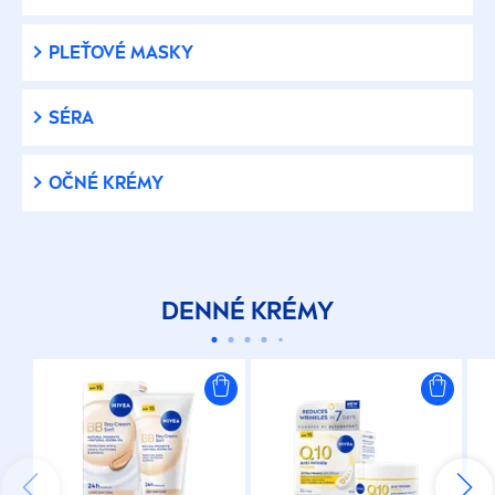
Cellular Expert Filler
PLEŤOVÉ MASKY
Cellular Expert Lift
SÉRA
Derma Skin Clear
OČNÉ KRÉMY
Face
Facial 7v1
DENNÉ KRÉMY
Hyaluron Cellular Filler
Hydratačná starostlivosť
Luminous630