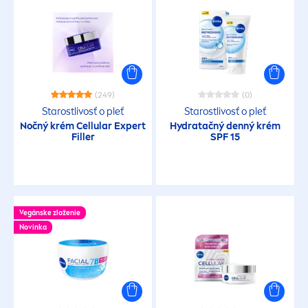
hydratácia
vrásky
(249)
(0)
VÝROBKOVÁ KATEGÓRIA
Starostlivosť o pleť
Starostlivosť o pleť
Nočný krém
Cellular
Expert
Hydra
tačný denný krém
Filler
SPF 15
Cestovné balenia
Cushion
Vegánske zloženie
Denné krémy
Novinka
Krém