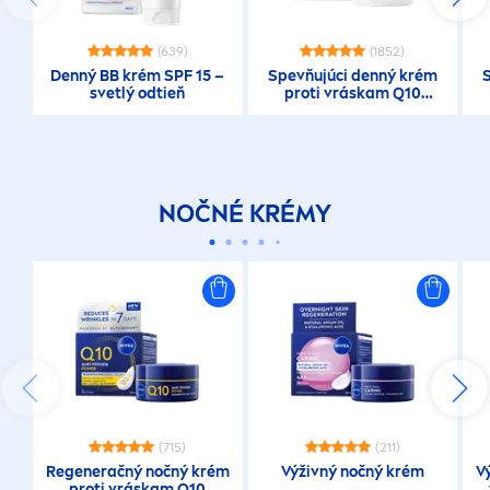
Prípravky na opaľovanie
(639)
(1852)
Denný BB krém SPF 15 –
Spevňujúci denný krém
svetlý odtieň
proti vráskam Q10
POWER SPF 15
Proti vráskam
Q10
NOČNÉ KRÉMY
Q10 Energy
Rose Touch
UV Face Specialist
(715)
(211)
VYBRANÉ FILTRE
Regeneračný nočný krém
Výživný nočný krém
V
proti vráskam Q10