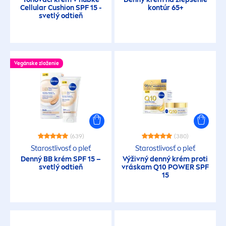
Neobsahuje oxybenzone
Cellular
Cushion SPF 15 -
kontúr 65+
svetlý odtieň
Neobsahuje parfum
Vegánske zloženie
OCHRANNÝ FAKTOR
15
30
(639)
(380)
Starostlivosť o pleť
Starostlivosť o pleť
50
Denný BB krém SPF 15 –
Výživný denný krém proti
svetlý odtieň
vráskam Q10 POWER SPF
15
50+
POTREBY