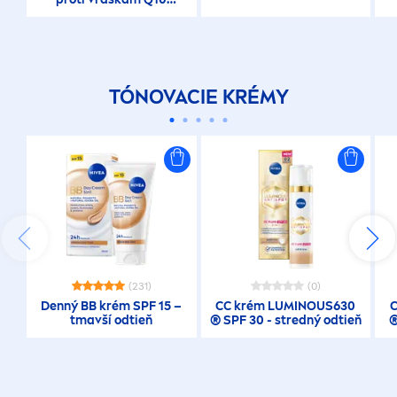
POWER
TÓNOVACIE KRÉMY
(231)
(0)
Denný BB krém SPF 15 –
CC krém
LUMINOUS
630
tmavší odtieň
® SPF 30 - stredný odtieň
®