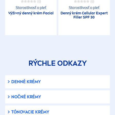
Nočné krémy
(0)
(0)
Starostlivosť o pleť
Starostlivosť o pleť
Výživný denný krém Facial
Denný krém
Cellular
Expert
Opaľovacie krémy na tvár
Filler
SPF 30
Pleťové masky
Séra
Špeciálna starostlivosť
RÝCHLE ODKAZY
Tónovacie krémy
DENNÉ KRÉMY
VÝROBKOVÝ RAD
NOČNÉ KRÉMY
Cellular Epigenetics
TÓNOVACIE KRÉMY