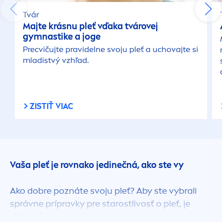
Tvár
Majte krásnu pleť vďaka tvárovej
gymnastike a joge
Precvičujte pravidelne svoju pleť a uchovajte si
mladistvý vzhľad.
ZISTIŤ VIAC
Vaša pleť je rovnako jedinečná, ako ste vy
Ako dobre poznáte svoju pleť? Aby ste vybrali
správne prípravky pre starostlivosť o pleť, je
dôležité poznať jej potreby. Jedine tak si