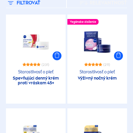
problematická pleť
FILTROVAŤ
RELEVANTNOSŤ
suchá až veľmi suchá pokožka
Vegánske zloženie
suchá pleť / pokožka
svetlý odtieň pleti
(231)
(211)
unavená a mdlá pleť
Starostlivosť o pleť
Starostlivosť o pleť
Spevňujúci denný krém
Výživný nočný krém
proti vráskam 45+
všetky typy pleti/pokožky
zmiešaná pleť
zrelá pleť