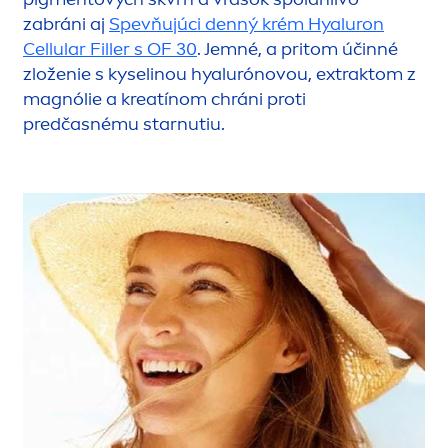
zabráni aj
Spevňujúci denný krém
Hyaluron
Cellular
Filler
s OF 30
. Jemné, a pritom účinné
zloženie s kyselinou hyalurónovou, extraktom z
magnólie a kreatínom chráni proti
predčasnému starnutiu.