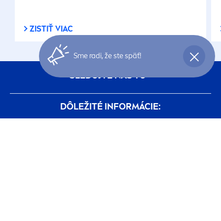
ZISTIŤ VIAC
Sme radi, že ste späť!
SLEDUJTE NÁS TU
DÔLEŽITÉ INFORMÁCIE:
podmienky-pouzivania
Politika ochrany súkromia
Nastavenia Cookies
O nás
NIVEA
SVET:
História
Kariéra v spoločnosti Beiersdorf
STAŇTE SA ČLENOM
NIVEA
KLUBU