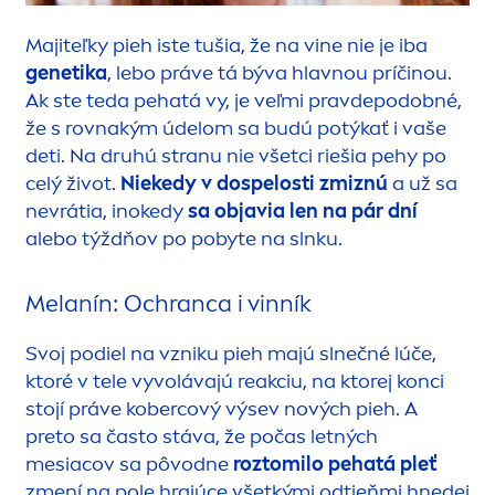
Majiteľky pieh iste tušia, že na vine nie je iba
genetika
, lebo práve tá býva hlavnou príčinou.
Ak ste teda pehatá vy, je veľmi pravdepodobné,
že s rovnakým údelom sa budú potýkať i vaše
deti. Na druhú stranu nie všetci riešia pehy po
celý život.
Niekedy v dospelosti zmiznú
a už sa
nevrátia, inokedy
sa objavia len na pár dní
alebo týždňov po pobyte na slnku.
Melanín: Ochranca i vinník
Svoj podiel na vzniku pieh majú slnečné lúče,
ktoré v tele vyvolávajú reakciu, na ktorej konci
stojí práve kobercový výsev nových pieh. A
preto sa často stáva, že počas letných
mesiacov sa pôvodne
roztomilo pehatá pleť
z
men
í na pole hrajúce všetkými odtieňmi hnedej