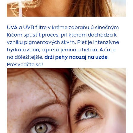
UVA a UVB filtre v kréme zabraňujú slnečným
lúčom spustiť proces, pri ktorom dochádza k
vzniku pig
men
tových škvŕn. Pleť je intenzívne
hydra
tovaná, a preto jemná a hebká. A čo je
najdôležitejšie,
drží pehy naozaj na uzde
.
Presvedčte sa!