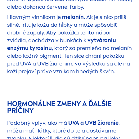
alebo dokonca červenej farby.
Hlavným vinníkom je
melanín
. Ak je slnko príliš
silné, irituje kožu do hĺbky a môže spôsobiť
drobné zápaly. Aby pokožka tento nápor
zvládla, dochádza v bunkách k
vytváraniu
enzýmu tyrosínu
, ktorý sa premieňa na melanín
alebo kožný pig
men
t. Ten síce chráni pokožku
pred UVA a UVB žiarením, vo výsledku sa ale na
koži prejaví práve vznikom hnedých škvŕn.
HORMONÁLNE Z
MEN
Y A ĎALŠIE
PRÍČINY
Podobný vplyv, ako má
UVA a UVB žiarenie
,
môžu mať i látky, ktoré do tela dostávame
zvonku. Niektorí ľudia sú citliví napr. na lieky,