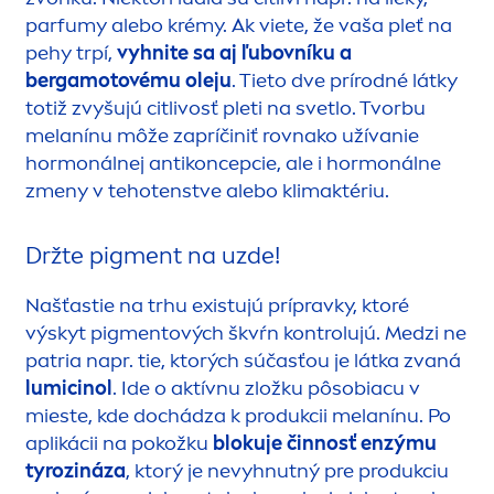
parfumy alebo krémy. Ak viete, že vaša pleť na
pehy trpí,
vyhnite sa aj ľubovníku a
bergamotovému oleju
. Tieto dve prírodné látky
totiž zvyšujú citlivosť pleti na svetlo. Tvorbu
melanínu môže zapríčiniť rovnako užívanie
hormonálnej antikoncepcie, ale i hormonálne
z
men
y v tehotenstve alebo klimaktériu.
Držte pig
men
t na uzde!
Našťastie na trhu existujú prípravky, ktoré
výskyt pig
men
tových škvŕn kontrolujú. Medzi ne
patria napr. tie, ktorých súčasťou je látka zvaná
lumicinol
. Ide o aktívnu zložku pôsobiacu v
mieste, kde dochádza k produkcii melanínu. Po
aplikácii na pokožku
blokuje činnosť enzýmu
tyrozináza
, ktorý je nevyhnutný pre produkciu