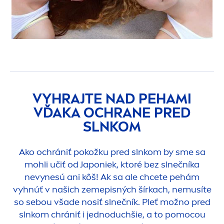
VYHRAJTE NAD PEHAMI
VĎAKA OCHRANE PRED
SLNKOM
Ako ochrániť pokožku pred slnkom by sme sa
mohli učiť od Japoniek, ktoré bez slnečníka
nevynesú ani kôš! Ak sa ale chcete pehám
vyhnúť v našich zemepisných šírkach, nemusíte
so sebou všade nosiť slnečník. Pleť možno pred
slnkom chrániť i jednoduchšie, a to pomocou