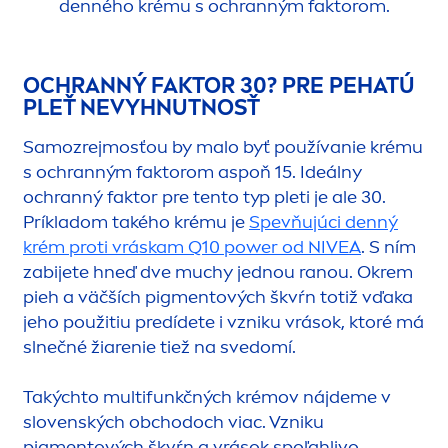
denného krému s ochranným faktorom.
OCHRANNÝ FAKTOR 30? PRE PEHATÚ
PLEŤ NEVYHNUTNOSŤ
Samozrejmosťou by malo byť používanie krému
s ochranným faktorom aspoň 15. Ideálny
ochranný faktor pre tento typ pleti je ale 30.
Príkladom takého krému je
Spevňujúci denný
krém proti vráskam Q10 power od
NIVEA
. S ním
zabijete hneď dve muchy jednou ranou. Okrem
pieh a väčších pig
men
tových škvŕn totiž vďaka
jeho použitiu predídete i vzniku vrások, ktoré má
slnečné žiarenie tiež na svedomí.
Takýchto multifunkčných krémov nájdeme v
slovenských obchodoch viac. Vzniku
pig
men
tových škvŕn a vrások spoľahlivo