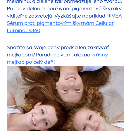
melanínu, a cielene tak obmedzuje jeho tvorbu.
Pri pravidelnom používaní pig
men
tové škvrnky
viditeľne zosvetejú. Vyzkúšajte napríklad
NIVEA
Sérum proti pig
men
tovým škvrnám
Cellular
Luminous
360
.
Snažíte sa svoje pehy predsa len zakrývať
mejkapom? Poradíme vám, ako na
krásny
mejkap po celý deň
!