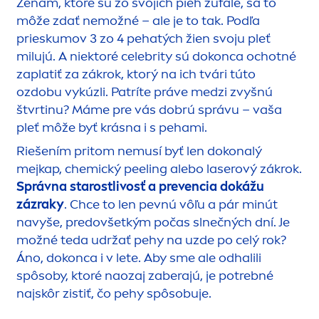
Ženám, ktoré sú zo svojich pieh zúfalé, sa to
môže zdať nemožné – ale je to tak. Podľa
prieskumov 3 zo 4 pehatých žien svoju pleť
milujú. A niektoré celebrity sú dokonca ochotné
zaplatiť za zákrok, ktorý na ich tvári túto
ozdobu vykúzli. Patríte práve medzi zvyšnú
štvrtinu? Máme pre vás dobrú správu – vaša
pleť môže byť krásna i s pehami.
Riešením pritom nemusí byť len dokonalý
mejkap, chemický peeling alebo laserový zákrok.
Správna starostlivosť a prevencia dokážu
zázraky
. Chce to len pevnú vôľu a pár minút
navyše, predovšetkým počas slnečných dní. Je
možné teda udržať pehy na uzde po celý rok?
Áno, dokonca i v lete. Aby sme ale odhalili
spôsoby, ktoré naozaj zaberajú, je potrebné
najskôr zistiť, čo pehy spôsobuje.