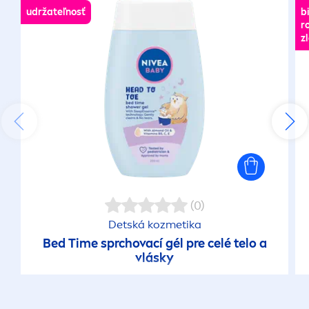
udržateľnosť
b
r
z
(0)
Detská kozmetika
Bed Time sprchovací gél pre celé telo a
vlásky