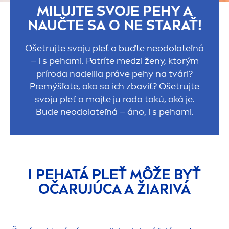
MILUJTE SVOJE PEHY A
NAUČTE SA O NE STARAŤ!
Ošetrujte svoju pleť a buďte neodolateľná
– i s pehami. Patríte medzi ženy, ktorým
príroda nadelila práve pehy na tvári?
Premýšľate, ako sa ich zbaviť? Ošetrujte
svoju pleť a majte ju rada takú, aká je.
Bude neodolateľná – áno, i s pehami.
I PEHATÁ PLEŤ MÔŽE BYŤ
OČARUJÚCA A ŽIARIVÁ