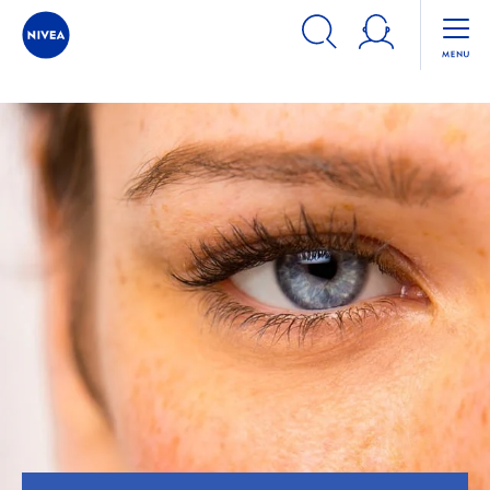
Tipy & Rady
Starostlivosť o pleť
MILUJTE SVOJE PEHY A 