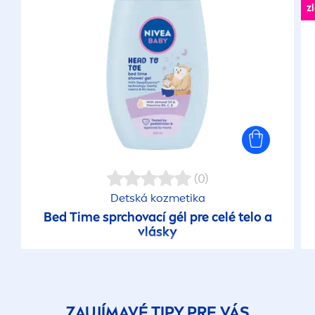
z
(0)
Detská kozmetika
Bed Time sprchovací gél pre celé telo a
vlásky
ZAUJÍMAVÉ TIPY PRE VÁS