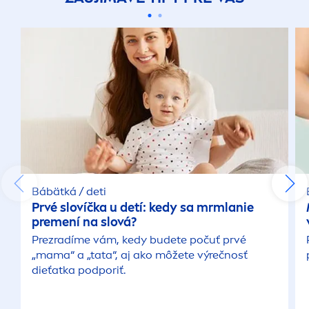
Bábätká / deti
Prvé slovíčka u detí: kedy sa mrmlanie
pre
men
í na slová?
Prezradíme vám, kedy budete počuť prvé
„mama“ a „tata“, aj ako môžete výrečnosť
dieťatka podporiť.