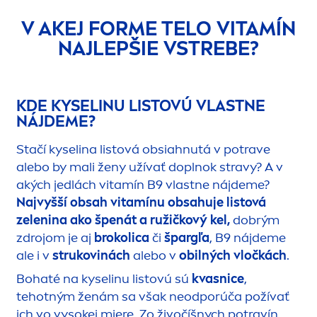
V AKEJ FORME TELO VITAMÍN
NAJLEPŠIE VSTREBE?
KDE KYSELINU LISTOVÚ VLASTNE
NÁJDEME?
Stačí kyselina listová obsiahnutá v potrave
alebo by mali ženy užívať doplnok stravy? A v
akých jedlách vitamín B9 vlastne nájdeme?
Najvyšší obsah vitamínu obsahuje listová
zelenina ako špenát a ružičkový kel,
dobrým
zdrojom je aj
brokolica
či
špargľa
, B9 nájdeme
ale i v
strukovinách
alebo v
obilných vločkách
.
Bohaté na kyselinu listovú sú
kvasnice
,
tehotným ženám sa však neodporúča požívať
ich vo vysokej miere. Zo živočíšnych potravín