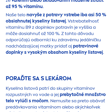
že
varením alebo skladovaním môžeme stratiť
až 95 % vitamínu
.
Naše telo
navyše z potravy vstrebe iba asi 50 %
obsiahnutej kyseliny listovej
. Vstrebateľnosť
vitamínu B9 z doplnkov potravín je vyššia a
môže dosiahnuť až 100 %. Z tohto dôvodu
odporúčajú odborníci ku zdravému jedálničku
nadchádzajúcej matky pridať aj
potravinové
doplnky s vysokým obsahom kyseliny listovej
.
PORAĎTE SA S LEKÁROM
Kyselina listová patrí do skupiny vitamínov
rozpustných vo vode a jej
prebytočné množstvo
telo vylúči s močom
. Nemusíte sa preto obávať
predávkovania vitamínom alebo akýchkoľvek