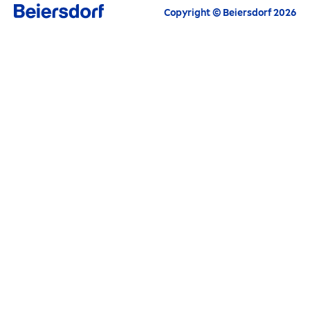
NIVEA
svet ako na dlani. Tak smelo do jeho
Copyright © Beiersdorf 2026
objavovania.
Pre členov
NIVEA
klubu je pripravená
nejedna výhoda.
REGISTROVAŤ SA