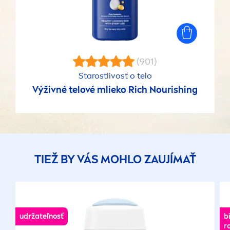
(901)
Starostlivosť o telo
Výživné telové mlieko Rich Nourishing
TIEŽ BY VÁS MOHLO ZAUJÍMAŤ
udržateľnosť
b
r