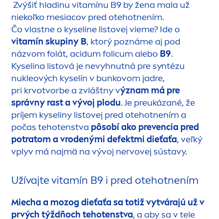
Zvýšiť hladinu vitamínu B9 by žena mala už
niekoľko mesiacov pred otehotnením.
Čo vlastne o kyseline listovej vieme? Ide o
vitamín skupiny B
, ktorý poznáme aj pod
názvom folát, acidum folicum alebo
B9
.
Kyselina listová je nevyhnutná pre syntézu
nukleových kyselín v bunkovom jadre,
pri krvotvorbe a zvláštny v
ýznam má pre
správny rast a vývoj plodu
. Je preukázané, že
príjem kyseliny listovej pred otehotnením a
počas tehotenstva
pôsobí ako prevencia pred
potratom a vrodenými defektmi dieťaťa
, veľký
vplyv má najmä na vývoj nervovej sústavy.
Užívajte vitamín B9 i pred otehotnením
Miecha a mozog dieťaťa sa totiž vytvárajú už v
prvých týždňoch tehotenstva
, a aby sa v tele