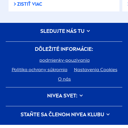
ZISTIŤ VIAC
SLEDUJTE NÁS TU
DÔLEŽITÉ INFORMÁCIE:
podmienky-pouzivania
Politika ochrany súkromia
Nastavenia Cookies
O nás
NIVEA
SVET:
História
Kariéra v spoločnosti Beiersdorf
STAŇTE SA ČLENOM
NIVEA
KLUBU
Jedna pokožka. Jedna planéta. Jedna starostlivosť.
Registráciou do
NIVEA
klubu budete mať
Kontakt