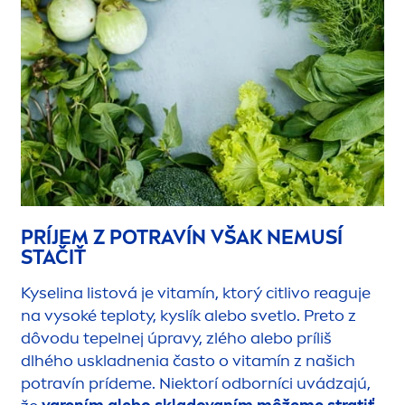
PRÍJEM Z POTRAVÍN VŠAK NEMUSÍ
STAČIŤ
Kyselina listová je vitamín, ktorý citlivo reaguje
na vysoké teploty, kyslík alebo svetlo. Preto z
dôvodu tepelnej úpravy, zlého alebo príliš
dlhého uskladnenia často o vitamín z našich
potravín prídeme. Niektorí odborníci uvádzajú,