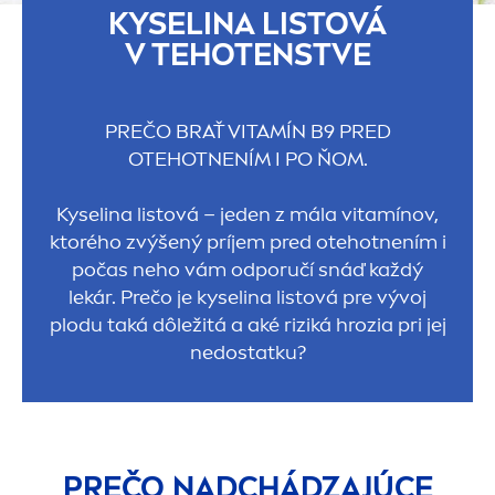
KYSELINA LISTOVÁ
V TEHOTENSTVE
PREČO BRAŤ VITAMÍN B9 PRED
OTEHOTNENÍM I PO ŇOM.
Kyselina listová – jeden z mála vitamínov,
ktorého zvýšený príjem pred otehotnením i
počas neho vám odporučí snáď každý
lekár. Prečo je kyselina listová pre vývoj
plodu taká dôležitá a aké riziká hrozia pri jej
nedostatku?
PREČO NADCHÁDZAJÚCE