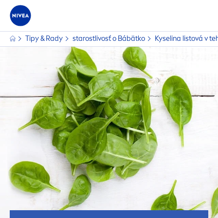
Tipy & Rady
starostlivosť o Bábätko
Kyselina listová v t