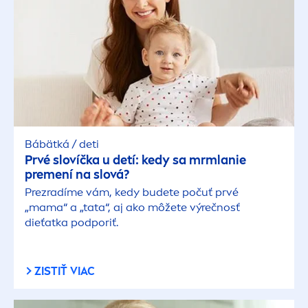
Bábätká / deti
Prvé slovíčka u detí: kedy sa mrmlanie
pre
men
í na slová?
Prezradíme vám, kedy budete počuť prvé
„mama“ a „tata“, aj ako môžete výrečnosť
dieťatka podporiť.
ZISTIŤ VIAC