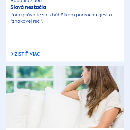
Bábätká / deti
Slová nestačia
Porozprávajte sa s bábätkom pomocou gest a
"znakovej reči".
ZISTIŤ VIAC