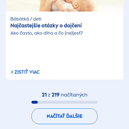
Bábätká / deti
Najčastejšie otázky o dojčení
Ako často, ako dlho a čo (ne)jesť?
ZISTIŤ VIAC
21
z
219
načítaných
NAČÍTAŤ ĎALŠIE