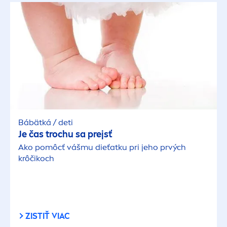
Bábätká / deti
Je čas trochu sa prejsť
Ako pomôcť vášmu dieťatku pri jeho prvých
krôčikoch
ZISTIŤ VIAC