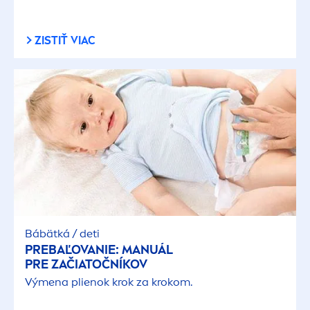
ZISTIŤ VIAC
Bábätká / deti
PREBAĽOVANIE: MANUÁL
PRE ZAČIATOČNÍKOV
Vý
men
a plienok krok za krokom.