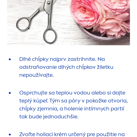
Dlhé chĺpky najprv zastrihnite. Na
odstraňovanie dlhých chĺpkov žiletku
nepoužívajte.
Osprchujte sa teplou vodou alebo si dajte
teplý kúpeľ. Tým sa póry v pokožke otvoria,
chĺpky zjemnia, a holenie intímnych partií
tak bude jednoduchšie.
Zvoľte holiaci krém určený pre použitie na