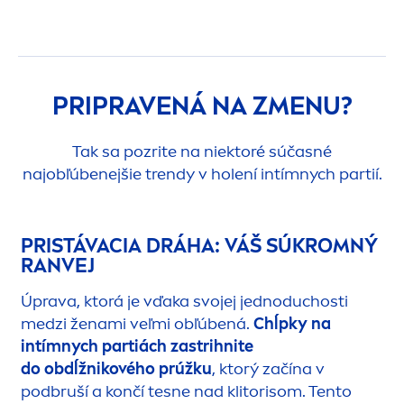
PRIPRAVENÁ NA Z
MEN
U?
Tak sa pozrite na niektoré súčasné
najobľúbenejšie trendy v holení intímnych partií.
PRISTÁVACIA DRÁHA: VÁŠ SÚKROMNÝ
RANVEJ
Úprava, ktorá je vďaka svojej jednoduchosti
medzi ženami veľmi obľúbená.
Chĺpky na
intímnych partiách zastrihnite
do obdĺžnikového prúžku
, ktorý začína v
podbruší a končí tesne nad klitorisom. Tento