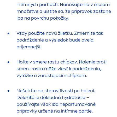
intímnych partiách. Nanášajte ho v malom
množstve a uistite sa, že prípravok zostane
iba na povrchu pokožky.
Vždy použite novú žiletku. Zmiernite tak
podráždenie a výsledok bude oveľa
príjemnejší.
Hoľte v smere rastu chĺpkov. Holenie proti
smeru rastu môže viesť k podráždeniu,
vyrážke a zarastajúcim chĺpkom.
Nešetrite na starostlivosti po holení.
Dôležitá je dôkladná
hydra
tácia –
používajte však iba neparfumované
prípravky určené na intímne partie.