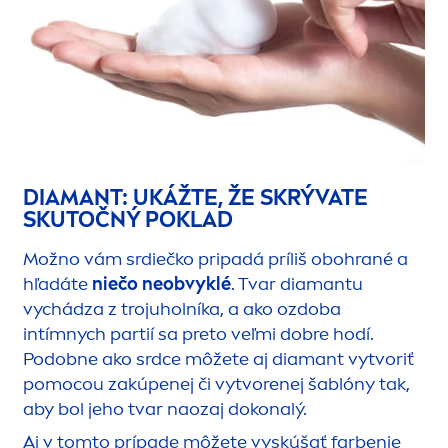
DIAMANT: UKÁŽTE, ŽE SKRÝVATE
SKUTOČNÝ POKLAD
Možno vám srdiečko pripadá príliš obohrané a
hľadáte
niečo neobvyklé
. Tvar diamantu
vychádza z trojuholníka, a ako ozdoba
intímnych partií sa preto veľmi dobre hodí.
Podobne ako srdce môžete aj diamant vytvoriť
pomocou zakúpenej či vytvorenej šablóny tak,
aby bol jeho tvar naozaj dokonalý.
Aj v tomto prípade môžete vyskúšať farbenie