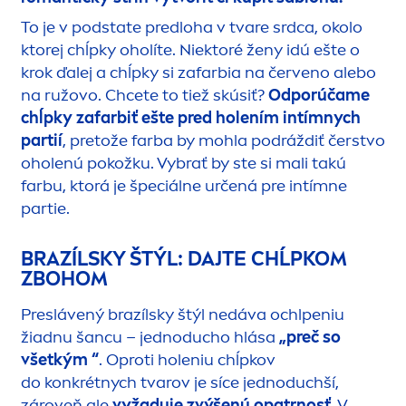
To je v podstate predloha v tvare srdca, okolo
ktorej chĺpky oholíte. Niektoré ženy idú ešte o
krok ďalej a chĺpky si zafarbia na červeno alebo
na ružovo. Chcete to tiež skúsiť?
Odporúčame
chĺpky zafarbiť ešte pred holením intímnych
partií
, pretože farba by mohla podráždiť čerstvo
oholenú pokožku. Vybrať by ste si mali takú
farbu, ktorá je špeciálne určená pre intímne
partie.
BRAZÍLSKY ŠTÝL: DAJTE CHĹPKOM
ZBOHOM
Preslávený brazílsky štýl nedáva ochlpeniu
žiadnu šancu – jednoducho hlása
„preč so
všetkým “
. Oproti holeniu chĺpkov
do konkrétnych tvarov je síce jednoduchší,
zároveň ale
vyžaduje zvýšenú opatrnosť
. V