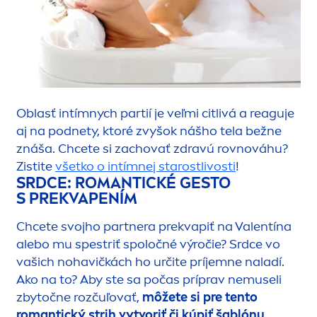
Oblasť intímnych partií je veľmi citlivá a reaguje
aj na podnety, ktoré zvyšok nášho tela bežne
znáša. Chcete si zachovať zdravú rovnováhu?
Zistite
všetko o intímnej starostlivosti
!
SRDCE: ROMANTICKÉ GESTO
S PREKVAPENÍM
Chcete svojho partnera prekvapiť na Valentína
alebo mu spestriť spoločné výročie? Srdce vo
vašich nohavičkách ho určite príjemne naladí.
Ako na to? Aby ste sa počas príprav nemuseli
zbytočne rozčuľovať,
môžete si pre tento
romantický strih vytvoriť či kúpiť šablónu.