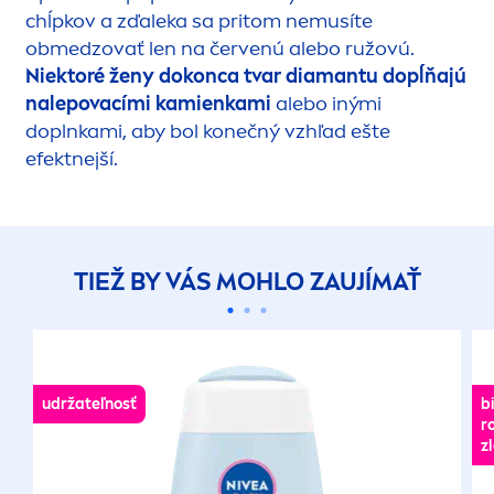
chĺpkov a zďaleka sa pritom nemusíte
obmedzovať len na červenú alebo ružovú.
Niektoré ženy dokonca tvar diamantu dopĺňajú
nalepovacími kamienkami
alebo inými
doplnkami, aby bol konečný vzhľad ešte
efektnejší.
TIEŽ BY VÁS MOHLO ZAUJÍMAŤ
udržateľnosť
b
r
z