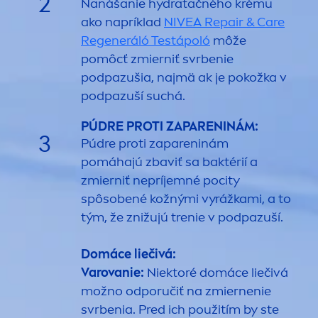
2
Nanášanie
hydra
tačného krému
ako napríklad
NIVEA
Repair
&
Care
Regeneráló Testápoló
môže
pomôcť zmierniť svrbenie
podpazušia, najmä ak je pokožka v
podpazuší suchá.
PÚDRE PROTI ZAPARENINÁM:
3
Púdre proti zapareninám
pomáhajú zbaviť sa baktérií a
zmierniť nepríjemné pocity
spôsobené kožnými vyrážkami, a to
tým, že znižujú trenie v podpazuší.
Domáce liečivá:
Varovanie:
Niektoré domáce liečivá
možno odporučiť na zmiernenie
svrbenia. Pred ich použitím by ste