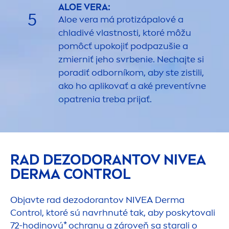
ALOE VERA:
5
Aloe vera má protizápalové a
chladivé vlastnosti, ktoré môžu
pomôcť upokojiť podpazušie a
zmierniť jeho svrbenie. Nechajte si
poradiť odborníkom, aby ste zistili,
ako ho aplikovať a aké preventívne
opatrenia treba prijať.
RAD DEZODORANTOV
NIVEA
DERMA CONTROL
Objavte rad dezodorantov
NIVEA
Derma
Control, ktoré sú navrhnuté tak, aby poskytovali
72-hodinovú* ochranu a zároveň sa starali o