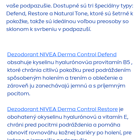
vaše podpazušie. Dostupné sú tri špeciálny typy:
Defend, Restore a
Natural
Tone, ktoré sú šetrné k
pokožke, takže sú ideálnou voľbou preosoby so
sklonom k svrbeniu v podpazuší.
Dezodorant
NIVEA
Derma Control Defend
obsahuje kyselinu hyalurónovúa provitamín B5 ,
ktoré chránia citlivú pokožku pred podráždením
spôsobeným holením a trením o oblečenie a
zároveň ju zanechávajú jemnú a s príjemným
pocitom.
Dezodorant
NIVEA
Derma Control Restore
je
obohatený okyselinu hyalurónovú a vitamín E,
chráni pred pocitmi podráždenia a pomáha
obnoviť rovnováhu kožnej bariéry po holení, pre