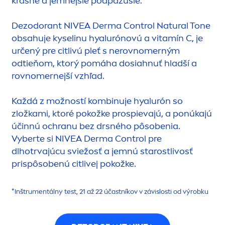
krásne a jemnejšie podpazušie.
Dezodorant
NIVEA
Derma Control
Natural
Tone
obsahuje kyselinu hyalurónovú a vitamín C, je
určený pre citlivú pleť s nerovnomerným
odtieňom, ktorý pomáha dosiahnuť hladší a
rovnomernejší vzhľad.
Každá z možností kombinuje hyalurón so
zložkami, ktoré pokožke prospievajú, a ponúkajú
účinnú ochranu bez drsného pôsobenia.
Vyberte si
NIVEA
Derma Control pre
dlhotrvajúcu sviežosť a jemnú starostlivosť
prispôsobenú citlivej pokožke.
*Inštru
men
tálny test, 21 až 22 účastníkov v závislosti od výrobku