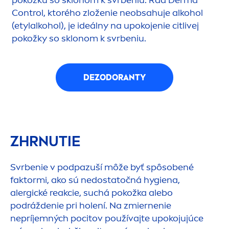
pokožku so sklonom k svrbeniu. Rad Derma
Control, ktorého zloženie neobsahuje alkohol
(etylalkohol), je ideálny na upokojenie citlivej
pokožky so sklonom k svrbeniu.
DEZODORANTY
ZHRNUTIE
Svrbenie v podpazuší môže byť spôsobené
faktormi, ako sú nedostatočná hygiena,
alergické reakcie, suchá pokožka alebo
podráždenie pri holení. Na zmiernenie
nepríjemných pocitov používajte upokojujúce