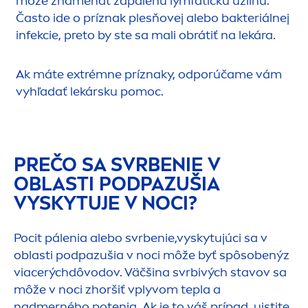
môže zna
men
ať zapálenú lymfatickú uzlinu.
Často ide o príznak plesňovej alebo bakteriálnej
infekcie, preto by ste sa mali obrátiť na lekára.
Ak máte extrémne príznaky, odporúčame vám
vyhľadať lekársku pomoc.
PREČO SA SVRBENIE V
OBLASTI PODPAZUŠIA
VYSKYTUJE V NOCI?
Pocit pálenia alebo svrbenie,vyskytujúci sa v
oblasti podpazušia v noci môže byť spôsobenýz
viacerýchdôvodov. Väčšina svrbivých stavov sa
môže v noci zhoršiť vplyvom tepla a
nadmerného potenia. Ak je to váš prípad, uistite