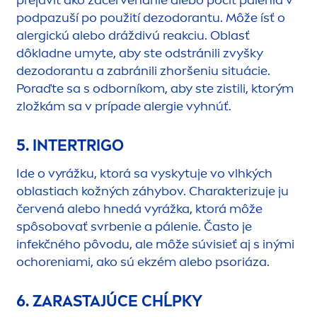
prejaviť ako začervenanie alebo pocit pálenia v
podpazuší po použití dezodorantu. Môže ísť o
alergickú alebo dráždivú reakciu. Oblasť
dôkladne umyte, aby ste odstránili zvyšky
dezodorantu a zabránili zhoršeniu situácie.
Poraďte sa s odborníkom, aby ste zistili, ktorým
zložkám sa v prípade alergie vyhnúť.
5. INTERTRIGO
Ide o vyrážku, ktorá sa vyskytuje vo vlhkých
oblastiach kožných záhybov. Charakterizuje ju
červená alebo hnedá vyrážka, ktorá môže
spôsobovať svrbenie a pálenie. Často je
infekčného pôvodu, ale môže súvisieť aj s inými
ochoreniami, ako sú ekzém alebo psoriáza.
6. ZARASTAJÚCE CHĹPKY