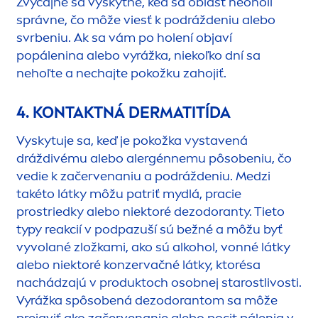
Zvyčajne sa vyskytne, keď sa oblasť neoholí
správne, čo môže viesť k podráždeniu alebo
svrbeniu. Ak sa vám po holení objaví
popálenina alebo vyrážka, niekoľko dní sa
nehoľte a nechajte pokožku zahojiť.
4. KONTAKTNÁ DERMATITÍDA
Vyskytuje sa, keď je pokožka vystavená
dráždivému alebo alergénnemu pôsobeniu, čo
vedie k začervenaniu a podráždeniu. Medzi
takéto látky môžu patriť mydlá, pracie
prostriedky alebo niektoré dezodoranty. Tieto
typy reakcií v podpazuší sú bežné a môžu byť
vyvolané zložkami, ako sú alkohol, vonné látky
alebo niektoré konzervačné látky, ktorésa
nachádzajú v produktoch osobnej starostlivosti.
Vyrážka spôsobená dezodorantom sa môže