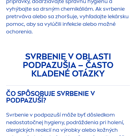
prípravky, dodržiavajte správnu hygienu a
vyhýbajte sa drsným chemikáliám. Ak svrbenie
pretrváva alebo sa zhoršuje, vyhľadajte lekársku
pomoc, aby sa vylúčili infekcie alebo možné
ochorenia.
SVRBENIE V OBLASTI
PODPAZUŠIA – ČASTO
KLADENÉ OTÁZKY
ČO SPÔSOBUJE SVRBENIE V
PODPAZUŠÍ?
Svrbenie v podpazuší môže byť dôsledkom
nedostatočnej hygieny, podráždenia pri holení,
alergických reakcií na výrobky alebo kožných