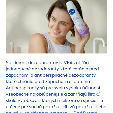
Sorti
men
t dezodorantov
NIVEA
zahŕňa
jednoduché dezodoranty, ktoré chránia pred
zápachom, a antiperspiračné dezodoranty,
ktoré chránia pred zápachom aj potením.
Antiperspiranty sú pre svoju vysokú účinnosť
všeobecne najobľúbenejšie a zahŕňajú širokú
škálu výrobkov, z ktorých niektoré sú špeciálne
určené pre suchú pokožku, citlivú pokožku alebo