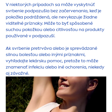
V niektorých prípadoch sa môže vyskytnúť
svrbenie podpazušia bez začervenania, keď je
pokožka podráždená, ale nevykazuje žiadne
viditeľné príznaky. Môže to byť spôsobené
suchou pokožkou alebo citlivosťou na produkty
používané v podpazuší.
Ak svrbenie pretrváva alebo je sprevádzané
silnou bolesťou alebo inými príznakmi,
vyhľadajte lekársku pomoc, pretože to môže
zna
men
ať infekciu alebo iné ochorenia, niekedy
aj závažné.