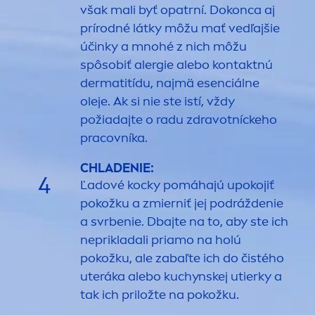
však mali byť opatrní. Dokonca aj
prírodné látky môžu mať vedľajšie
účinky a mnohé z nich môžu
spôsobiť alergie alebo kontaktnú
dermatitídu, najmä esenciálne
oleje. Ak si nie ste istí, vždy
požiadajte o radu zdravotníckeho
pracovníka.
CHLADENIE:
4
Ľadové kocky pomáhajú upokojiť
pokožku a zmierniť jej podráždenie
a svrbenie. Dbajte na to, aby ste ich
neprikladali priamo na holú
pokožku, ale zabaľte ich do čistého
uteráka alebo kuchynskej utierky a
tak ich priložte na pokožku.