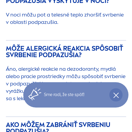
PODPAZUŠIA VYSKYTUJE V NOCI?
V noci môžu pot a telesné teplo zhoršiť svrbenie
v oblasti podpazušia.
MÔŽE ALERGICKÁ REAKCIA SPÔSOBIŤ
SVRBENIE PODPAZUŠIA?
Áno, alergické reakcie na dezodoranty, mydlá
alebo pracie prostriedky môžu spôsobiť svrbenie
v podpazuší. Ak spozorujete opuch alebo
vyrážku, prestaňte výrobok používať a poraďte
Sme radi, že ste späť!
sa s lekárom.
AKO MÔŽEM ZABRÁNIŤ SVRBENIU
PODPAZUŠIA?