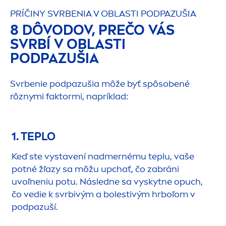
PRÍČINY SVRBENIA V OBLASTI PODPAZUŠIA
8 DÔVODOV, PREČO VÁS
SVRBÍ V OBLASTI
PODPAZUŠIA
Svrbenie podpazušia môže byť spôsobené
rôznymi faktormi, napríklad:
1. TEPLO
Keď ste vystavení nadmernému teplu, vaše
potné žľazy sa môžu upchať, čo zabráni
uvoľneniu potu. Následne sa vyskytne opuch,
čo vedie k svrbivým a bolestivým hrboľom v
podpazuší.