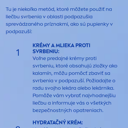
Tu je niekoľko metód, ktoré môžete použiť na
liečbu svrbenia v oblasti podpazušia
sprevádzaného príznakmi, ako sú pupienky v
podpazuší:
KRÉMY A MLIEKA PROTI
1
SVRBENIU:
Voľne predajné krémy proti
svrbeniu, ktoré obsahujú zložky ako
kalamín, môžu pomôcť zbaviť sa
svrbenia v podpazuší. Požiadajte o
radu svojho lekára alebo lekárnika.
Pomôže vám vybrať najvhodnejšiu
liečbu a informuje vás o všetkých
bezpečnostných opatreniach.
HYDRA
TAČNÝ KRÉM: