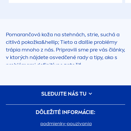
Pomarančová koža na stehnách, strie, suchá a
citlivá pokožka&hel
lip
; Tieto a ďalšie problémy
trápia mnoho z nás. Pripravili sme pre vás články,
v ktorých nájdete osvedčené rady a tipy, ako s
problémami definitívne zatočiť.
SLEDUJTE NÁS TU
DÔLEŽITÉ INFORMÁCIE:
podmienky-pouzivania