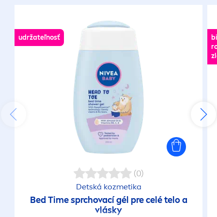
udržateľnosť
b
r
z
(0)
Detská kozmetika
Bed Time sprchovací gél pre celé telo a
vlásky