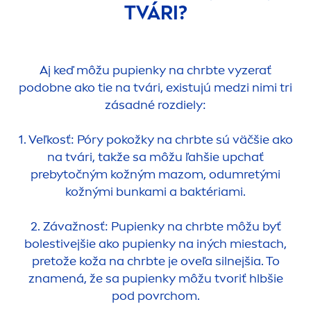
TVÁRI?
Aj keď môžu pupienky na chrbte vyzerať
podobne ako tie na tvári, existujú medzi nimi tri
zásadné rozdiely:
1. Veľkosť: Póry pokožky na chrbte sú väčšie ako
na tvári, takže sa môžu ľahšie upchať
prebytočným kožným mazom, odumretými
kožnými bunkami a baktériami.
2. Závažnosť: Pupienky na chrbte môžu byť
bolestivejšie ako pupienky na iných miestach,
pretože koža na chrbte je oveľa silnejšia. To
zna
men
á, že sa pupienky môžu tvoriť hlbšie
pod povrchom.