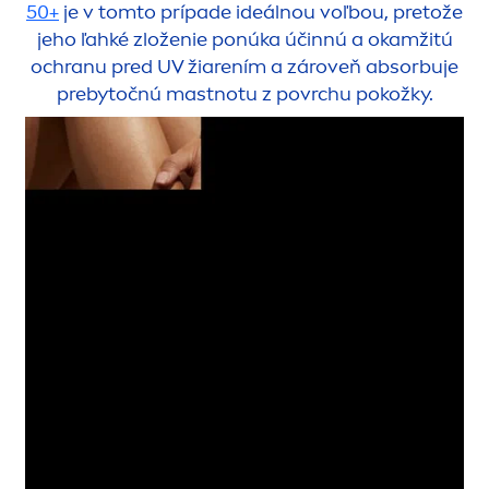
50+
je v tomto prípade ideálnou voľbou, pretože
jeho ľahké zloženie ponúka účinnú a okamžitú
ochranu pred UV žiarením a zároveň absorbuje
prebytočnú mastnotu z povrchu pokožky.