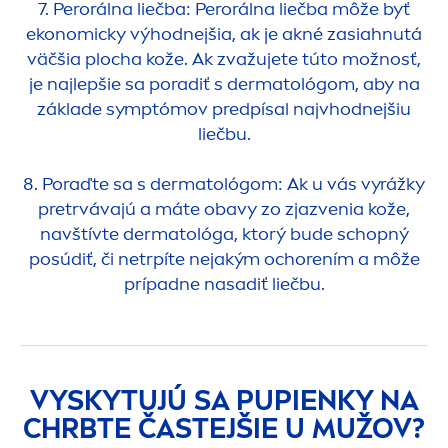
7. Perorálna liečba: Perorálna liečba môže byť
ekonomicky výhodnejšia, ak je akné zasiahnutá
väčšia plocha kože. Ak zvažujete túto možnosť,
je najlepšie sa poradiť s dermatológom, aby na
základe symptómov predpísal najvhodnejšiu
liečbu.
8. Poraďte sa s dermatológom: Ak u vás vyrážky
pretrvávajú a máte obavy zo zjazvenia kože,
navštívte dermatológa, ktorý bude schopný
posúdiť, či netrpíte nejakým ochorením a môže
prípadne nasadiť liečbu.
VYSKYTUJÚ SA PUPIENKY NA
CHRBTE ČASTEJŠIE U MUŽOV?