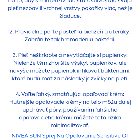
na to, aby ste intenzívnou starostlivosťou svoju
pleť nezbavili vrchnej vrstvy pokožky viac, než je
žiaduce.
2. Pravidelne perte posteľnú bielizeň a uteráky:
Zabránite tak hromadeniu baktérií.
3. Pleť neškriabte a nevytláčajte si pupienky:
Nielenže tým zhoršíte výskyt pupienkov, ale
navyše môžete pupienok infikovať baktériami,
ktoré budú mať za následky jazvičky na pleti.
4. Voľte ľahký, zmatňujúci opaľovací krém:
Hutnejšie opaľovacie krémy na telo môžu ďalej
upchávať póry, používaním ľahšieho
opaľovacieho krému môžete toto riziko
minimalizovať.
NIVEA
SUN
Sprej Na Opaľovanie
Sensitive
Of