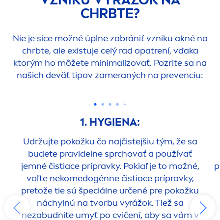
CHRBTE?
Nie je síce možné úplne zabrániť vzniku akné na
chrbte, ale existuje celý rad opatrení, vďaka
ktorým ho môžete minimalizovať. Pozrite sa na
našich deväť tipov zameraných na prevenciu:
1. HYGIENA:
Udržujte pokožku čo najčistejšiu tým, že sa
budete pravidelne sprchovať a používať
jemné čistiace prípravky. Pokiaľ je to možné,
p
voľte nekomedogénne čistiace prípravky,
pretože tie sú špeciálne určené pre pokožku
náchylnú na tvorbu vyrážok. Tiež sa
nezabudnite umyť po cvičení, aby sa vám v