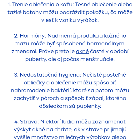
1. Trenie oblečenia o kožu: Tesné oblečenie alebo
ťažké batohy môžu podráždiť pokožku, čo môže
viesť k vzniku vyrážok.
2. Hormóny: Nadmerná produkcia kožného
mazu môže byť spôsobená hormonálnymi
z
men
ami. Práve preto je
akné
časté v období
puberty, ale aj počas
men
štruácie.
3. Nedostatočná hygiena: Nečisté posteľné
obliečky a oblečenie môžu spôsobiť
nahromadenie baktérií, ktoré sa potom môžu
zachytiť v póroch a spôsobiť zápal, ktorého
dôsledkom sú pupienky.
4. Strava: Niektorí ľudia môžu zazna
men
ať
výskyt akné na chrbte, ak v strave prijímajú
vyššie množstvo mliečnych výrobkov alebo