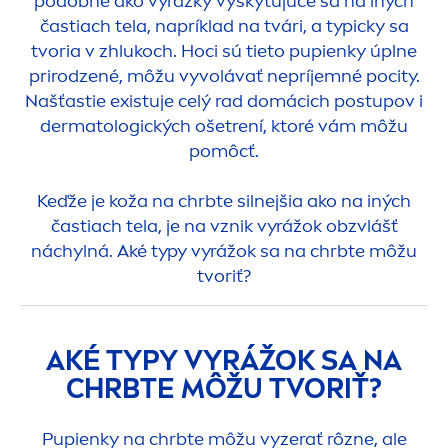
podobne ako vyrážky vyskytujúce sa na iných
častiach tela, napríklad na tvári, a typicky sa
tvoria v zhlukoch. Hoci sú tieto pupienky úplne
prirodzené, môžu vyvolávať nepríjemné pocity.
Našťastie existuje celý rad domácich postupov i
dermatologických ošetrení, ktoré vám môžu
pomôcť.
Keďže je koža na chrbte silnejšia ako na iných
častiach tela, je na vznik vyrážok obzvlášť
náchylná. Aké typy vyrážok sa na chrbte môžu
tvoriť?
AKÉ TYPY VYRÁŽOK SA NA
CHRBTE MÔŽU TVORIŤ?
Pupienky na chrbte môžu vyzerať rôzne, ale