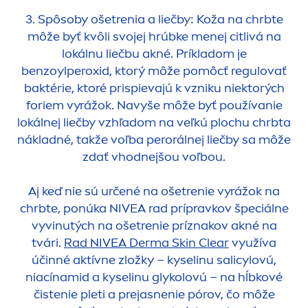
3. Spôsoby ošetrenia a liečby: Koža na chrbte
môže byť kvôli svojej hrúbke
men
ej citlivá na
lokálnu liečbu akné. Príkladom je
benzoylperoxid, ktorý môže pomôcť regulovať
baktérie, ktoré prispievajú k vzniku niektorých
foriem vyrážok. Navyše môže byť používanie
lokálnej liečby vzhľadom na veľkú plochu chrbta
nákladné, takže voľba perorálnej liečby sa môže
zdať vhodnejšou voľbou.
Aj keď nie sú určené na ošetrenie vyrážok na
chrbte, ponúka
NIVEA
rad prípravkov špeciálne
vyvinutých na ošetrenie príznakov akné na
tvári.
Rad
NIVEA
Derma
Skin
Clear
využíva
účinné aktívne zložky – kyselinu salicylovú,
niacínamid a kyselinu glykolovú – na hĺbkové
čistenie pleti a prejasnenie pórov, čo môže