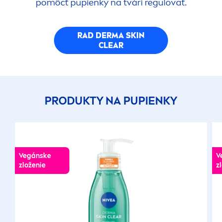
pomôcť pupienky na tvári regulovať.
RAD DERMA
SKIN
CLEAR
PRODUKTY NA PUPIENKY
Vegánske
V
zloženie
z