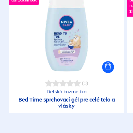
udržateľnosť
b
r
z
(0)
Detská kozmetika
Bed Time sprchovací gél pre celé telo a
vlásky