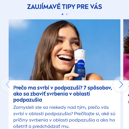
ZAUJÍMAVÉ TIPY PRE VÁS
Prečo ma svrbí v podpazuší? 7 spôsobov,
ako sa zbaviť svrbenia v oblasti
podpazušia
Zamysleli ste sa niekedy nad tým, prečo vás
svrbí v oblasti podpazušia? Prečítajte si, aké sú
príčiny svrbenia v oblasti podpazušia a ako ho
ošetriť a predchádzať mu.