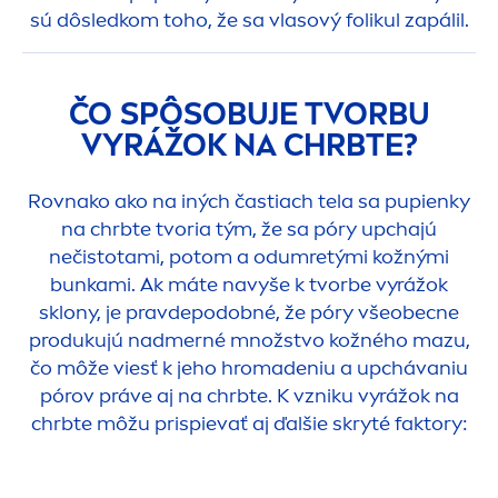
sú dôsledkom toho, že sa vlasový folikul zapálil.
ČO SPÔSOBUJE TVORBU
VYRÁŽOK NA CHRBTE?
Rovnako ako na iných častiach tela sa pupienky
na chrbte tvoria tým, že sa póry upchajú
nečistotami, potom a odumretými kožnými
bunkami. Ak máte navyše k tvorbe vyrážok
sklony, je pravdepodobné, že póry všeobecne
produkujú nadmerné množstvo kožného mazu,
čo môže viesť k jeho hromadeniu a upchávaniu
pórov práve aj na chrbte. K vzniku vyrážok na
chrbte môžu prispievať aj ďalšie skryté faktory: