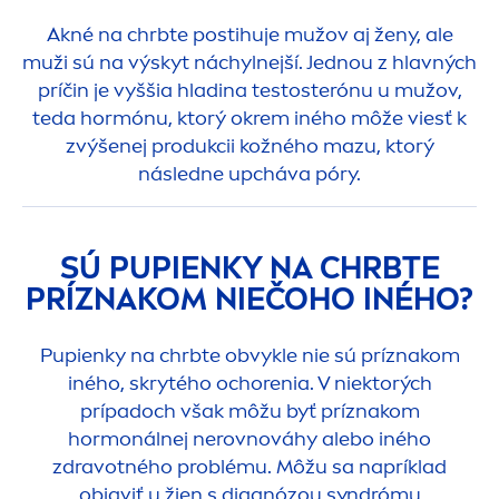
Akné na chrbte postihuje mužov aj ženy, ale
muži sú na výskyt náchylnejší. Jednou z hlavných
príčin je vyššia hladina testosterónu u mužov,
teda hormónu, ktorý okrem iného môže viesť k
zvýšenej produkcii kožného mazu, ktorý
následne upcháva póry.
SÚ PUPIENKY NA CHRBTE
PRÍZNAKOM NIEČOHO INÉHO?
Pupienky na chrbte obvykle nie sú príznakom
iného, skrytého ochorenia. V niektorých
prípadoch však môžu byť príznakom
hormonálnej nerovnováhy alebo iného
zdravotného problému. Môžu sa napríklad
objaviť u žien s diagnózou syndrómu