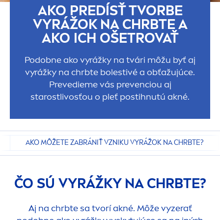
AKO PREDÍSŤ TVORBE
VYRÁŽOK NA CHRBTE A
AKO ICH OŠETROVAŤ
Podobne ako vyrážky na tvári môžu byť aj
vyrážky na chrbte bolestivé a obťažujúce.
Prevedieme vás prevenciou aj
starostlivosťou o pleť postihnutú akné.
AKO MÔŽETE ZABRÁNIŤ VZNIKU VYRÁŽOK NA CHRBTE?
ČO SÚ VYRÁŽKY NA CHRBTE?
Aj na chrbte sa tvorí akné. Môže vyzerať