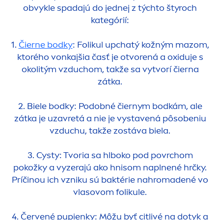
obvykle spadajú do jednej z týchto štyroch
kategórií:
1.
Čierne bodky
: Folikul upchatý kožným mazom,
ktorého vonkajšia časť je otvorená a oxiduje s
okolitým vzduchom, takže sa vytvorí čierna
zátka.
2. Biele bodky: Podobné čiernym bodkám, ale
zátka je uzavretá a nie je vystavená pôsobeniu
vzduchu, takže zostáva biela.
3. Cysty: Tvoria sa hlboko pod povrchom
pokožky a vyzerajú ako hnisom naplnené hrčky.
Príčinou ich vzniku sú baktérie nahromadené vo
vlasovom folikule.
4. Červené pupienky: Môžu byť citlivé na dotyk a