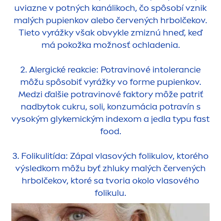
uviazne v potných kanálikoch, čo spôsobí vznik
malých pupienkov alebo červených hrbolčekov.
Tieto vyrážky však obvykle zmiznú hneď, keď
má pokožka možnosť ochladenia.
2. Alergické reakcie: Potravinové intolerancie
môžu spôsobiť vyrážky vo forme pupienkov.
Medzi ďalšie potravinové faktory môže patriť
nadbytok cukru, soli, konzumácia potravín s
vysokým glykemickým indexom a jedla typu fast
food.
3. Folikulitída: Zápal vlasových folikulov, ktorého
výsledkom môžu byť zhluky malých červených
hrbolčekov, ktoré sa tvoria okolo vlasového
folikulu.