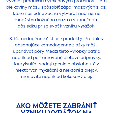
vyvolať produkciu cytokínových proteínov. Tieto
bielkoviny môžu spôsobiť zápal mazových žliaz,
ktoré následne začnú vytvárať nadmerné
množstvo kožného mazu a v konečnom
dôsledku prispievať k vzniku vyrážok.
8. Komedogénne čistiace produkty: Produkty
obsahujúce komedogénne zložky môžu
upchávať póry. Medzi tieto výrobky patria
napríklad parfumované pleťové prípravky,
laurylsulfát sodný (penidlo obsiahnuté v
niektorých mydlách) a niektoré z olejov,
men
ovite napríklad kokosový olej.
AKO MÔŽETE ZABRÁNIŤ
VZNIKU VYRÁŽOK NA