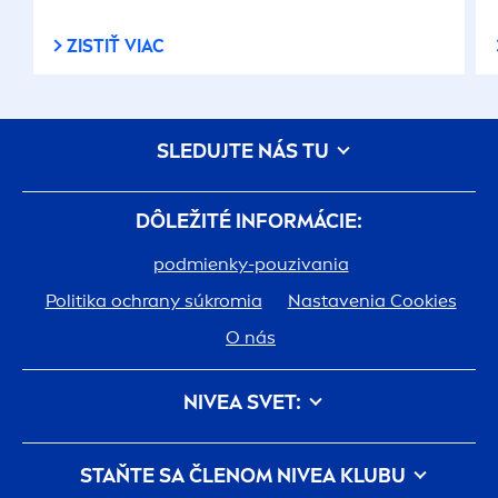
ZISTIŤ VIAC
SLEDUJTE NÁS TU
DÔLEŽITÉ INFORMÁCIE:
podmienky-pouzivania
Politika ochrany súkromia
Nastavenia Cookies
O nás
NIVEA
SVET:
História
Kariéra v spoločnosti Beiersdorf
STAŇTE SA ČLENOM
NIVEA
KLUBU
Jedna pokožka. Jedna planéta. Jedna starostlivosť.