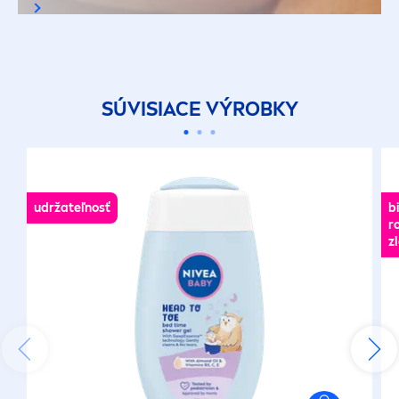
SÚVISIACE VÝROBKY
udržateľnosť
b
r
z