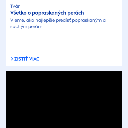
Tvár
Všetko o popraskaných perách
Vieme, ako najlepšie predísť popraskaným a
suchým perám
ZISTIŤ VIAC