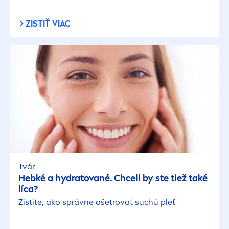
ZISTIŤ VIAC
Tvár
Hebké a
hydra
tované. Chceli by ste tiež také
líca?
Zistite, ako správne ošetrovať suchú pleť