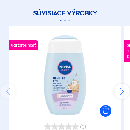
SÚVISIACE VÝROBKY
udržateľnosť
b
r
z
(0)