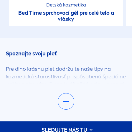
Detská kozmetika
Bed Time sprchovací gél pre celé telo a
vlásky
Spoznajte svoju pleť
Pre dlho krásnu pleť dodržujte naše tipy na
kozmetickú starostlivosť prispôsobenú špeciálne
vašim potrebám. Preto je dôležité najprv poznať
typ vašej pleti. To nie je vždy jednoduché, pretože
každá pleť je iná a postupom času sa
men
í.
Všeobecne možno však pleť kategorizovať na
základe piatich typov: normálna pleť je pružná,
dobre prekrvená (má ľahko ružový nádych) a
SLEDUJTE NÁS TU
bezproblémová. Suchá pleť je
men
ej pružná,