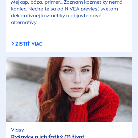
Mejkap, báza, primer... Zoznam kozmetiky nemá
koniec. Nechajte sa od
NIVEA
previesť svetom
dekoratívnej kozmetiky a objavte nové
alternatívy.
ZISTIŤ VIAC
Vlasy
Ryšavky a ich ťažký (?) život