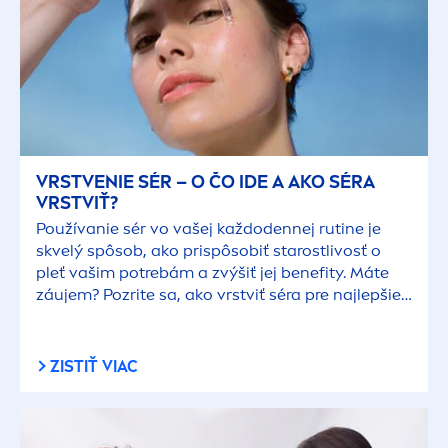
VRSTVENIE SÉR – O ČO IDE A AKO SÉRA
VRSTVIŤ?
Používanie sér vo vašej každodennej rutine je
skvelý spôsob, ako prispôsobiť starostlivosť o
pleť vašim potrebám a zvýšiť jej benefity. Máte
záujem? Pozrite sa, ako vrstviť séra pre najlepšie
výsledky!
ZISTIŤ VIAC