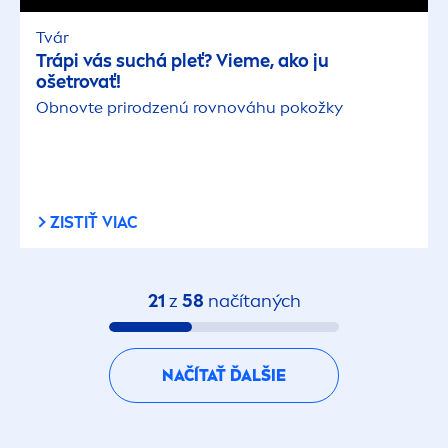
Tvár
Trápi vás suchá pleť? Vieme, ako ju
ošetrovať!
Obnovte prirodzenú rovnováhu pokožky
ZISTIŤ VIAC
21
z
58
načítaných
NAČÍTAŤ ĎALŠIE