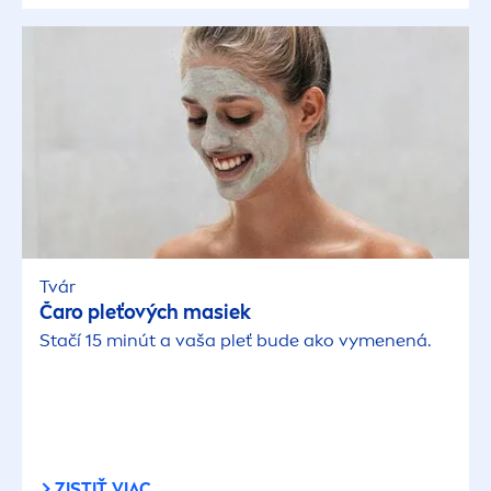
Tvár
Čaro pleťových masiek
Stačí 15 minút a vaša pleť bude ako vy
men
ená.
ZISTIŤ VIAC