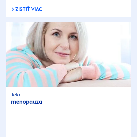
ZISTIŤ VIAC
Telo
men
opauza