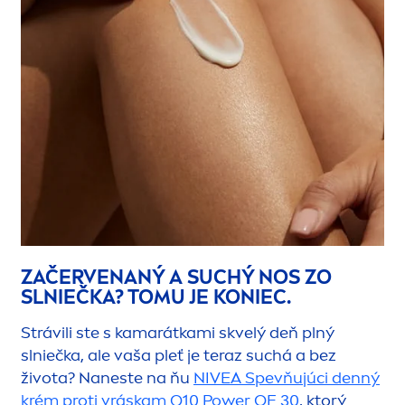
ZAČERVENANÝ A SUCHÝ NOS ZO
SLNIEČKA? TOMU JE KONIEC.
Strávili ste s kamarátkami skvelý deň plný
slniečka, ale vaša pleť je teraz suchá a bez
života? Naneste na ňu
NIVEA
Spevňujúci denný
krém proti vráskam Q10 Power OF 30
, ktorý