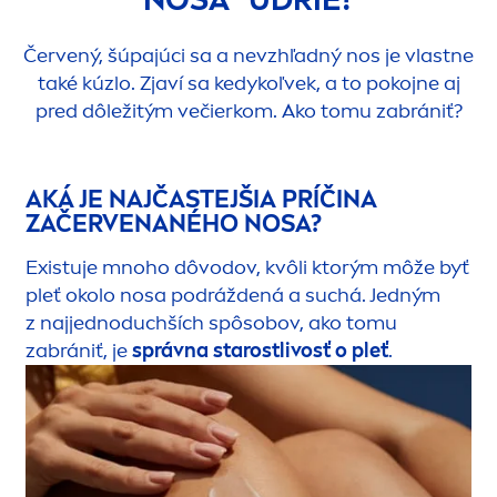
Červený, šúpajúci sa a nevzhľadný nos je vlastne
také kúzlo. Zjaví sa kedykoľvek, a to pokojne aj
pred dôležitým večierkom. Ako tomu zabrániť?
AKÁ JE NAJČASTEJŠIA PRÍČINA
ZAČERVENANÉHO NOSA?
Existuje mnoho dôvodov, kvôli ktorým môže byť
pleť okolo nosa podráždená a suchá. Jedným
z najjednoduchších spôsobov, ako tomu
zabrániť, je
správna starostlivosť o pleť
.