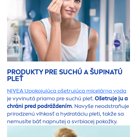
PRODUKTY PRE SUCHÚ A ŠUPINATÚ
PLEŤ
NIVEA
Upokojujúca ošetrujúca micelárna voda
je vyvinutá priamo pre suchú pleť.
Ošetruje ju a
chráni pred podráždením
. Navyše neodstraňuje
prirodzenú vlhkosť a
hydra
táciu pleti, takže sa
nemusíte báť napnutej a svrbiacej pokožky.