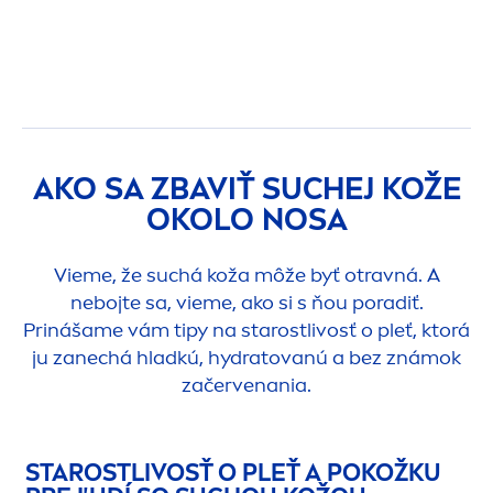
AKO SA ZBAVIŤ SUCHEJ KOŽE
OKOLO NOSA
Vieme, že suchá koža môže byť otravná. A
nebojte sa, vieme, ako si s ňou poradiť.
Prinášame vám tipy na starostlivosť o pleť, ktorá
ju zanechá hladkú,
hydra
tovanú a bez známok
začervenania.
STAROSTLIVOSŤ O PLEŤ A POKOŽKU