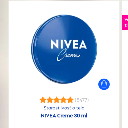
V
z
(5477)
Starostlivosť o telo
NIVEA
Creme
30 ml