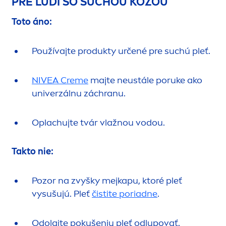
PRE ĽUDÍ SO SUCHOU KOŽOU
Toto áno:
Používajte produkty určené pre suchú pleť.
NIVEA
Creme
majte neustále poruke ako
univerzálnu záchranu.
Oplachujte tvár vlažnou vodou.
Takto nie:
Pozor na zvyšky mejkapu, ktoré pleť
vysušujú. Pleť
čistite poriadne
.
Odolajte pokušeniu pleť odlupovať.