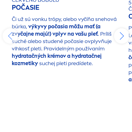
5
POČASIE
Č
Či už sú vonku trópy, alebo vyčíňa snehová
búrka,
výkyvy počasia môžu mať (a
P
zvyčajne majú!) vplyv na vašu pleť
. Príliš
L
suché alebo studené počasie ovplyvňuje
v
vlhkosť pleti. Pravidelným používaním
h
hydra
tačných krémov a
hydra
tačnej
č
kozmetiky
suchej pleti predídete.
p
p
a