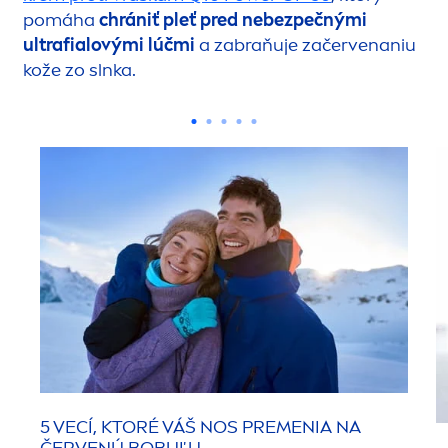
pomáha
chrániť pleť pred nebezpečnými
ultrafialovými lúčmi
a zabraňuje začervenaniu
kože zo slnka.
5 VECÍ, KTORÉ VÁŠ NOS PRE
MEN
IA NA
ČERVENÚ BOBUĽU