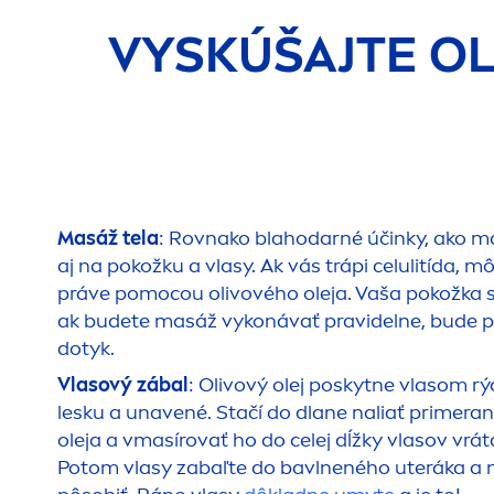
VYSKÚŠAJTE OL
Masáž tela
: Rovnako blahodarné účinky, ako má 
aj na pokožku a vlasy. Ak vás trápi celulitída, 
práve pomocou olivového oleja. Vaša pokožka 
ak budete masáž vykonávať pravidelne, bude p
dotyk.
Vlasový zábal
: Olivový olej poskytne vlasom rý
lesku a unavené. Stačí do dlane naliať primer
oleja a vmasírovať ho do celej dĺžky vlasov vrá
Potom vlasy zabaľte do bavlneného uteráka a n