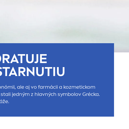
DRA
TUJE
STARNUTIU
ronómii, ale aj vo farmácii a kozmetickom
 stali jedným z hlavných symbolov Grécka.
áže.