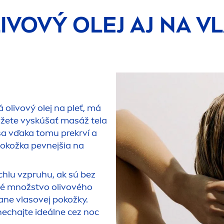
IVOVÝ OLEJ AJ NA V
olivový olej na pleť, má
môžete vyskúšať masáž tela
sa vďaka tomu prekrví a
okožka pevnejšia na
chlu vzpruhu, ak sú bez
ané množstvo olivového
tane vlasovej pokožky.
echajte ideálne cez noc