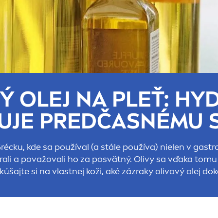
Ý OLEJ NA PLEŤ:
HY
UJE PREDČASNÉMU 
 Grécku, kde sa používal (a stále používa) nielen v gast
erali a považovali ho za posvätný. Olivy sa vďaka tomu
kúšajte si na vlastnej koži, aké zázraky olivový olej dok