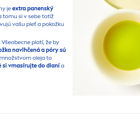
ny je
extra panenský
a tomu si v sebe totiž
vujú vašu pleť a pokožku
 Všeobecne platí, že by
ožka navlhčená a póry sú
 S množstvom oleja to
é si vmasírujte do dlaní
a