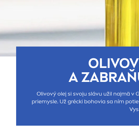
OLIVOV
A ZABRAŇ
Olivový olej si svoju slávu užil najmä v
priemysle. Už grécki bohovia sa ním poti
Vys