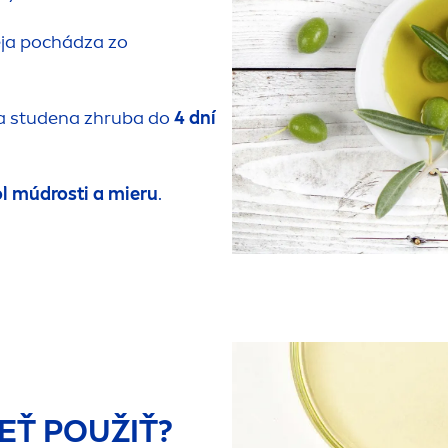
eja pochádza zo
 za studena zhruba do
4 dní
 múdrosti a mieru
.
EŤ POUŽIŤ?