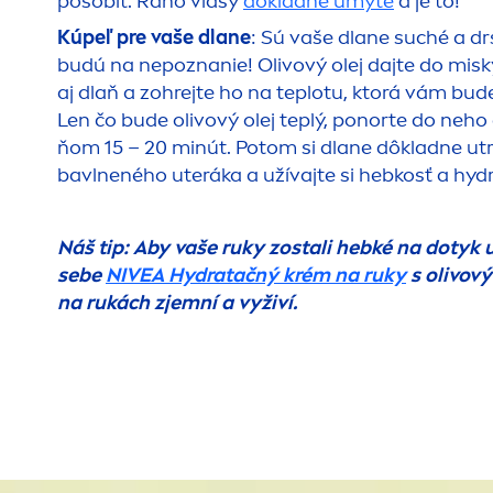
pôsobiť. Ráno vlasy
dôkladne umyte
a je to!
Kúpeľ pre vaše dlane
: Sú vaše dlane suché a dr
budú na nepoznanie! Olivový olej dajte do misk
aj dlaň a zohrejte ho na teplotu, ktorá vám bu
Len čo bude olivový olej teplý, ponorte do neho 
ňom 15 – 20 minút. Potom si dlane dôkladne utr
bavlneného uteráka a užívajte si hebkosť a
hyd
Náš tip: Aby vaše ruky zostali hebké na dotyk 
sebe
NIVEA
Hydra
tačný krém na ruky
s olivov
na rukách zjemní a vyživí.