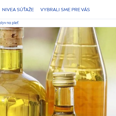
NIVEA
SÚŤAŽE
VYBRALI SME PRE VÁS
plyv na pleť