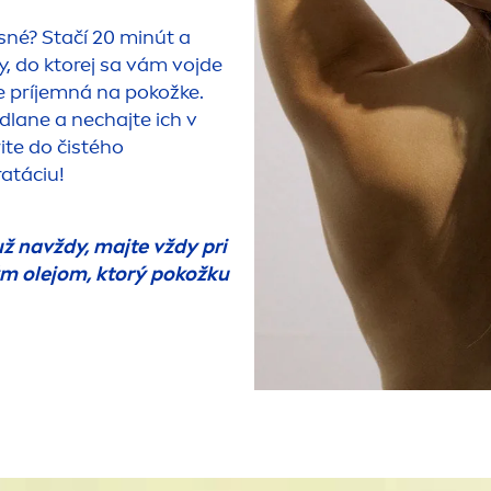
sné? Stačí 20 minút a
y, do ktorej sa vám vojde
de príjemná na pokožke.
dlane a nechajte ich v
ite do čistého
ra
táciu!
už navždy, majte vždy pri
ým olejom, ktorý pokožku