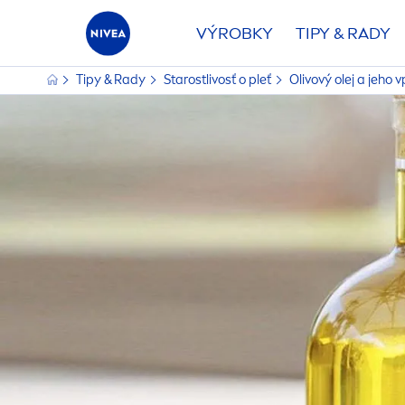
VÝROBKY
TIPY & RADY
Tipy & Rady
Starostlivosť o pleť
Olivový olej a jeho v