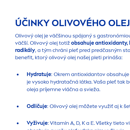
ÚČINKY OLIVOVÉHO OLEJ
Olivový olej je väčšinou spájaný s gastronómiou
väčší. Olivový olej totiž
obsahuje antioxidanty, 
radikály
, a tým chráni pleť pred predčasným star
benefit, ktorý olivový olej našej pleti prináša:
Hydra
tuje
: Okrem antioxidantov obsahuje o
je vysoko
hydra
tačná látka. Vaša pleť tak 
oleja príjemne vláčna a svieža.
Odličuje
: Olivový olej môžete využiť aj k š
Vyživuje
: Vitamín A, D, K a E. Všetky tieto 