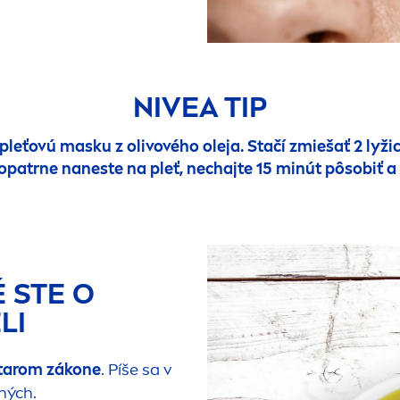
NIVEA
TIP
pleťovú masku z olivového oleja. Stačí zmiešať 2 lyžic
s opatrne naneste na pleť, nechajte 15 minút pôsobiť
É STE O
LI
tarom zákone
. Píše sa v
ných.