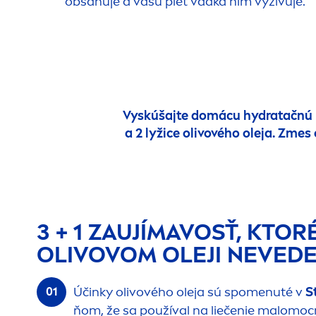
obsahuje a vašu pleť vďaka nim vyživuje.
Vyskúšajte domácu
hydra
tačnú 
a 2 lyžice olivového oleja. Zme
3 + 1 ZAUJÍMAVOSŤ, KTOR
OLIVOVOM OLEJI NEVEDE
Účinky olivového oleja sú spo
men
uté v
S
ňom, že sa používal na liečenie malomoc