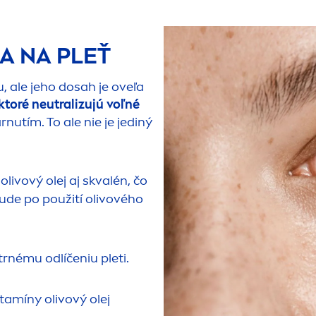
A NA PLEŤ
, ale jeho dosah je oveľa
ktoré neutralizujú voľné
nutím. To ale nie je jediný
livový olej aj skvalén, čo
bude po použití olivového
etrnému odlíčeniu pleti.
vitamíny olivový olej