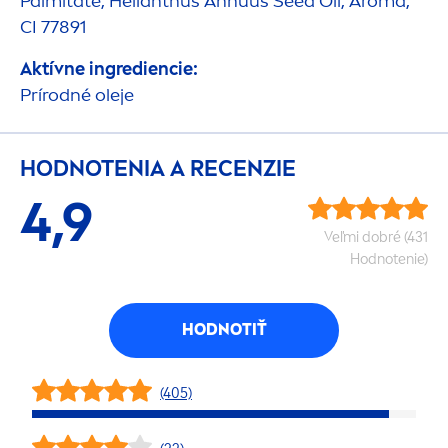
Palmitate, Helianthus Annuus Seed Oil, Aroma,
CI 77891
Aktívne ingrediencie:
Prírodné oleje
HODNOTENIA A RECENZIE
4,9
Veľmi dobré (431
Hodnotenie)
HODNOTIŤ
(405)