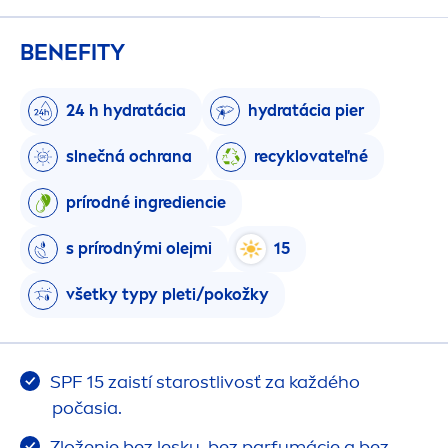
BENEFITY
24 h
hydra
tácia
hydra
tácia pier
slnečná ochrana
recyklovateľné
prírodné ingrediencie
s prírodnými olejmi
15
všetky typy pleti/pokožky
SPF 15 zaistí starostlivosť za každého
počasia.
Zloženie bez lesku, bez parfumácie a bez