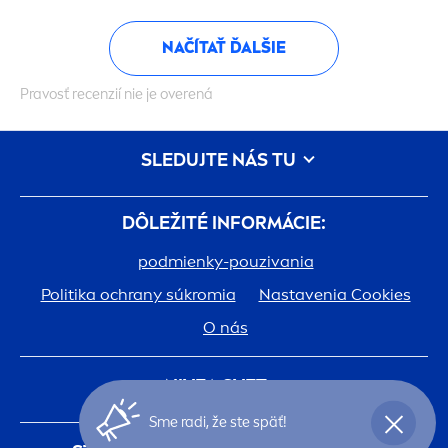
NAČÍTAŤ ĎALŠIE
Pravosť recenzií nie je overená
SLEDUJTE NÁS TU
DÔLEŽITÉ INFORMÁCIE:
podmienky-pouzivania
Politika ochrany súkromia
Nastavenia Cookies
O nás
NIVEA
SVET:
Sme radi, že ste späť!
História
Kariéra v spoločnosti Beiersdorf