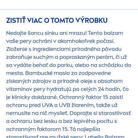
ZISTIŤ VIAC O TOMTO VÝROBKU
Nedajte šancu slnku ani mrazu! Tento balzam
vaše pery ochráni v akomhokoľvek počasí.
Zloženie s ingredienciami prírodného pôvodu
zabraňuje suchým a popraskaným perám, či už
sa vydáte behať do parku, alebo na schôdzku do
mesta. Bambucké maslo zo zodpovedne
získaných zdrojov a prírodné oleje s obsahom
vitamínov pery
hydra
tujú po celých 24 hodín, čo
je klinicky dokázané. Ochranný faktor 15 zaistí
ochranu pred UVA a UVB žiarením, takže už
nemusíte na nič myslieť. Doprajte si starostlivosť
a ochranu bez lesku a bez lepivého pocitu s
ochranným faktorom 15. Tá najlepšia
starostlivosť pre mužské pery:
Labello
Balzam