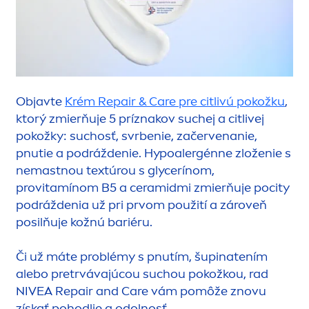
Objavte
Krém
Repair
&
Care
pre citlivú pokožku
,
ktorý zmierňuje 5 príznakov suchej a citlivej
pokožky: suchosť, svrbenie, začervenanie,
pnutie a podráždenie. Hypoalergénne zloženie s
nemastnou textúrou s glycerínom,
provitamínom B5 a ceramidmi zmierňuje pocity
podráždenia už pri prvom použití a zároveň
posilňuje kožnú bariéru.
Či už máte problémy s pnutím, šupinatením
alebo pretrvávajúcou suchou pokožkou, rad
NIVEA
Repair
and
Care
vám pomôže znovu
získať pohodlie a odolnosť.