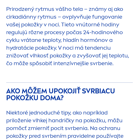
Prirodzený rytmus vášho tela – známy aj ako
cirkadiánny rytmus – ovplyvňuje fungovanie
vašej pokožky v noci. Tieto vnútorné hodiny
regulujú rôzne procesy počas 24-hodinového
cyklu vrátane teploty, hladín hormónov a
hydra
tácie pokožky. V noci má tendenciu
znižovať vlhkosť pokožky a zvyšovať jej teplotu,
čo môže spôsobiť intenzívnejšie svrbenie.
AKO MÔŽEM UPOKOJIŤ SVRBIACU
POKOŽKU DOMA?
Niektoré jednoduché tipy, ako napríklad
priloženie vlhkej handričky na pokožku, môžu
pomôcť zmierniť pocit svrbenia. Na ochranu
pokožky pred svrbením pravidelne používajte