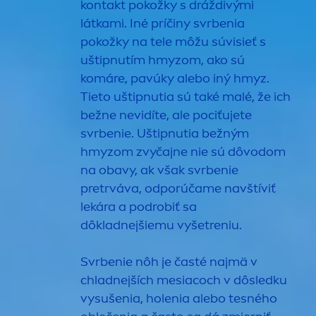
kontakt pokožky s dráždivými
látkami. Iné príčiny svrbenia
pokožky na tele môžu súvisieť s
uštipnutím hmyzom, ako sú
komáre, pavúky alebo iný hmyz.
Tieto uštipnutia sú také malé, že ich
bežne nevidíte, ale pociťujete
svrbenie. Uštipnutia bežným
hmyzom zvyčajne nie sú dôvodom
na obavy, ak však svrbenie
pretrváva, odporúčame navštíviť
lekára a podrobiť sa
dôkladnejšiemu vyšetreniu.
Svrbenie nôh je časté najmä v
chladnejších mesiacoch v dôsledku
vysušenia, holenia alebo tesného