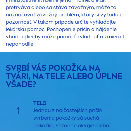
Príležitostné svrbenie je normálne, ale ak
pretrváva alebo sa stáva závažným, môže to
naznačovať závažný problém, ktorý si vyžaduje
pozornosť. V takom prípade určite vyhľadajte
lekársku pomoc. Pochopenie príčin a nájdenie
vhodnej liečby môže pomôcť zvládnuť a zmierniť
nepohodlie.
SVRBÍ VÁS POKOŽKA NA
TVÁRI, NA TELE ALEBO ÚPLNE
VŠADE?
TELO
1
Jednou z najčastejších príčin
svrbenia pokožky sú suchá
pokožka, sezónne alergie alebo