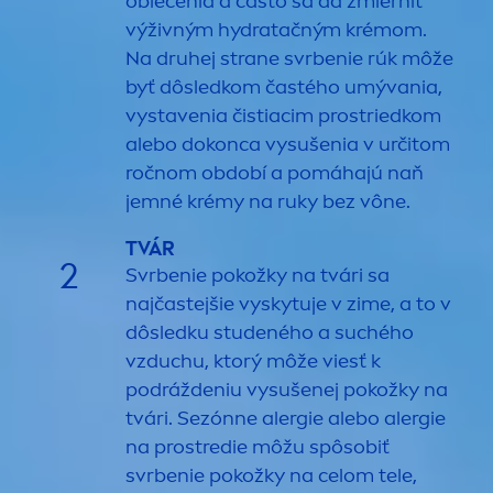
oblečenia a často sa dá zmierniť
výživným
hydra
tačným krémom.
Na druhej strane svrbenie rúk môže
byť dôsledkom častého umývania,
vystavenia čistiacim prostriedkom
alebo dokonca vysušenia v určitom
ročnom období a pomáhajú naň
jemné krémy na ruky bez vône.
TVÁR
2
Svrbenie pokožky na tvári sa
najčastejšie vyskytuje v zime, a to v
dôsledku studeného a suchého
vzduchu, ktorý môže viesť k
podráždeniu vysušenej pokožky na
tvári. Sezónne alergie alebo alergie
na prostredie môžu spôsobiť
svrbenie pokožky na celom tele,