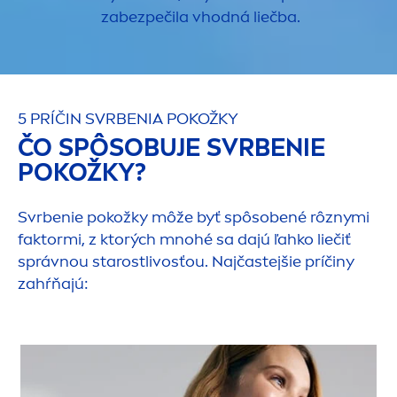
zabezpečila vhodná liečba.
5 PRÍČIN SVRBENIA POKOŽKY
ČO SPÔSOBUJE SVRBENIE
POKOŽKY?
Svrbenie pokožky môže byť spôsobené rôznymi
faktormi, z ktorých mnohé sa dajú ľahko liečiť
správnou starostlivosťou. Najčastejšie príčiny
zahŕňajú: