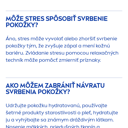
MÔŽE STRES SPÔSOBIŤ SVRBENIE
POKOŽKY?
Áno, stres môže vyvolať alebo zhoršiť svrbenie
pokožky tým, že zvyšuje zápal a
men
í kožnú
bariéru. Zvládanie stresu pomocou relaxačných
techník môže pomôcť zmierniť príznaky.
AKO MÔŽEM ZABRÁNIŤ NÁVRATU
SVRBENIA POKOŽKY?
Udržujte pokožku
hydra
tovanú, používajte
šetrné produkty starostlivosti o pleť,
hydra
tujte
ju a vyhýbajte sa známym dráždivým látkam.
Nosenie mäkkých, priedušných tkanín a