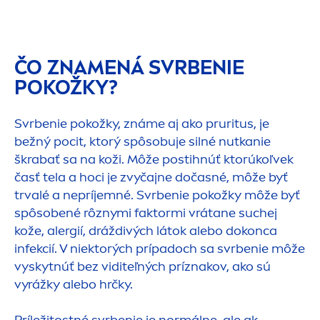
ČO ZNA
MEN
Á SVRBENIE
POKOŽKY?
Svrbenie pokožky, známe aj ako pruritus, je
bežný pocit, ktorý spôsobuje silné nutkanie
škrabať sa na koži. Môže postihnúť ktorúkoľvek
časť tela a hoci je zvyčajne dočasné, môže byť
trvalé a nepríjemné. Svrbenie pokožky môže byť
spôsobené rôznymi faktormi vrátane suchej
kože, alergií, dráždivých látok alebo dokonca
infekcií. V niektorých prípadoch sa svrbenie môže
vyskytnúť bez viditeľných príznakov, ako sú
vyrážky alebo hrčky.