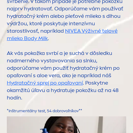
svrbenie. V takom prípade je potrebné pokožku
najprv
hydra
tovať. Odporúčame vám používať
hydra
tačný krém alebo pleťové mlieko s dlhou
výdržou, ktoré poskytuje intenzívnu
starostlivosť, napríklad
NIVEA
Výživné telové
mlieko Body Milk
.
Ak vás pokožka svrbí a je suchá v dôsledku
nadmerného vystavovania sa slnku,
odporúčame vám použiť
hydra
tačný krém po
opaľovaní s aloe vera, ako je napríklad náš
Hydra
tačný sprej po opaľovaní
. Poskytne
okamžitú úľavu a
hydra
tuje pokožku až na 48
hodín.
*Inštru
men
tálny test, 54 dobrovoľníkov**