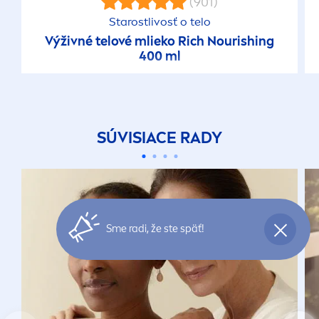
(901)
Starostlivosť o telo
Výživné telové mlieko Rich Nourishing
400 ml
SÚVISIACE RADY
Sme radi, že ste späť!