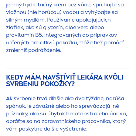
jemný
hydra
tačný krém bez vône, sprchujte sa
vlažnou (nie horúcou) vodou a vyhýbajte sa
silným mydlám. Používanie upokojujúcich
zložiek, ako sú glycerín, aloe vera alebo
provitamín B5, integrovaných do prípravkov
určených pre citlivú pokožku,môže tiež pomôcť
zmierniť podráždenie.
KEDY MÁM NAVŠTÍVIŤ LEKÁRA KVÔLI
SVRBENIU POKOŽKY?
Ak svrbenie trvá dlhšie ako dva týždne, narúša
spánok, je závažné alebo ho sprevádzajú iné
príznaky, ako sú úbytok hmotnosti alebo únava,
obráťte sa na zdravotníckeho pracovníka, ktorý
vám poskytne ďalšie vyšetrenie.