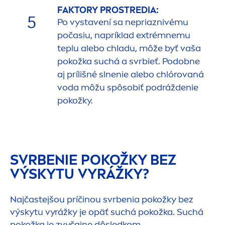
FAKTORY PROSTREDIA:
5
Po vystavení sa nepriaznivému
počasiu, napríklad extrémnemu
teplu alebo chladu, môže byť vaša
pokožka suchá a svrbieť. Podobne
aj prílišné slnenie alebo chlórovaná
voda môžu spôsobiť podráždenie
pokožky.
SVRBENIE POKOŽKY BEZ
VÝSKYTU VYRÁŽKY?
Najčastejšou príčinou svrbenia pokožky bez
výskytu vyrážky je opäť suchá pokožka. Suchá
pokožka je zvyčajne dôsledkom