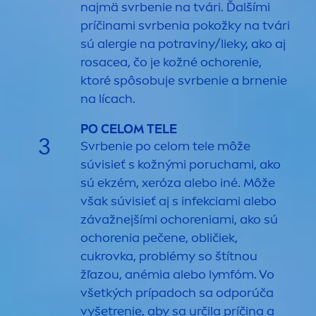
najmä svrbenie na tvári. Ďalšími
príčinami svrbenia pokožky na tvári
sú alergie na potraviny/lieky, ako aj
rosacea, čo je kožné ochorenie,
ktoré spôsobuje svrbenie a brnenie
na lícach.
PO CELOM TELE
3
Svrbenie po celom tele môže
súvisieť s kožnými poruchami, ako
sú ekzém, xeróza alebo iné. Môže
však súvisieť aj s infekciami alebo
závažnejšími ochoreniami, ako sú
ochorenia pečene, obličiek,
cukrovka, problémy so štítnou
žľazou, anémia alebo lymfóm. Vo
všetkých prípadoch sa odporúča
vyšetrenie, aby sa určila príčina a