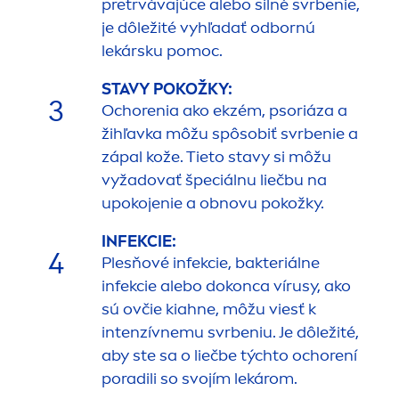
pretrvávajúce alebo silné svrbenie,
je dôležité vyhľadať odbornú
lekársku pomoc.
STAVY POKOŽKY:
3
Ochorenia ako ekzém, psoriáza a
žihľavka môžu spôsobiť svrbenie a
zápal kože. Tieto stavy si môžu
vyžadovať špeciálnu liečbu na
upokojenie a obnovu pokožky.
INFEKCIE:
4
Plesňové infekcie, bakteriálne
infekcie alebo dokonca vírusy, ako
sú ovčie kiahne, môžu viesť k
intenzívnemu svrbeniu. Je dôležité,
aby ste sa o liečbe týchto ochorení
poradili so svojím lekárom.