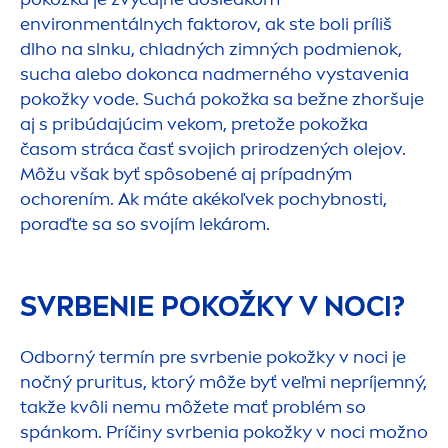
environ
men
tálnych faktorov, ak ste boli príliš
dlho na slnku, chladných zimných podmienok,
sucha alebo dokonca nadmerného vystavenia
pokožky vode. Suchá pokožka sa bežne zhoršuje
aj s pribúdajúcim vekom, pretože pokožka
časom stráca časť svojich prirodzených olejov.
Môžu však byť spôsobené aj prípadným
ochorením. Ak máte akékoľvek pochybnosti,
poraďte sa so svojím lekárom.
SVRBENIE POKOŽKY V NOCI?
Odborný termín pre svrbenie pokožky v noci je
nočný pruritus, ktorý môže byť veľmi nepríjemný,
takže kvôli nemu môžete mať problém so
spánkom. Príčiny svrbenia pokožky v noci možno