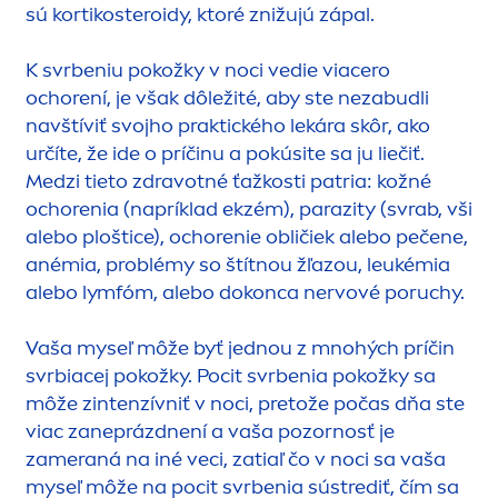
sú kortikosteroidy, ktoré znižujú zápal.
K svrbeniu pokožky v noci vedie viacero
ochorení, je však dôležité, aby ste nezabudli
navštíviť svojho praktického lekára skôr, ako
určíte, že ide o príčinu a pokúsite sa ju liečiť.
Medzi tieto zdravotné ťažkosti patria: kožné
ochorenia (napríklad ekzém), parazity (svrab, vši
alebo ploštice), ochorenie obličiek alebo pečene,
anémia, problémy so štítnou žľazou, leukémia
alebo lymfóm, alebo dokonca nervové poruchy.
Vaša myseľ môže byť jednou z mnohých príčin
svrbiacej pokožky. Pocit svrbenia pokožky sa
môže zintenzívniť v noci, pretože počas dňa ste
viac zaneprázdnení a vaša pozornosť je
zameraná na iné veci, zatiaľ čo v noci sa vaša
myseľ môže na pocit svrbenia sústrediť, čím sa