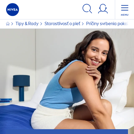
Tipy & Rady
Starostlivosť o pleť
Príčiny svrbenia pokožky