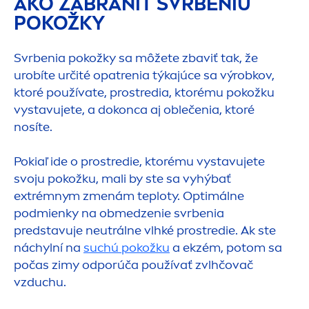
AKO ZABRÁNIŤ SVRBENIU
POKOŽKY
Svrbenia pokožky sa môžete zbaviť tak, že
urobíte určité opatrenia týkajúce sa výrobkov,
ktoré používate, prostredia, ktorému pokožku
vystavujete, a dokonca aj oblečenia, ktoré
nosíte.
Pokiaľ ide o prostredie, ktorému vystavujete
svoju pokožku, mali by ste sa vyhýbať
extrémnym z
men
ám teploty. Optimálne
podmienky na obmedzenie svrbenia
predstavuje neutrálne vlhké prostredie. Ak ste
náchylní na
suchú pokožku
a ekzém, potom sa
počas zimy odporúča používať zvlhčovač
vzduchu.