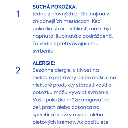
SUCHÁ POKOŽKA:
1
Jedna z hlavných príčin, najmä v
chladnejších mesiacoch. Keď
pokožka stráca vlhkosť, môže byť
napnutá, šupinatá a podráždená,
čo vedie k pretrvávajúcemu
svrbeniu.
ALERGIE:
2
Sezónne alergie, citlivosť na
niektoré potraviny alebo reakcie na
niektoré produkty starostlivosti o
pokožku môžu vyvolať svrbenie.
Vaša pokožka môže reagovať na
peľ, prach alebo dokonca na
špecifické zložky mydiel alebo
pleťových krémov. Ak pociťujete