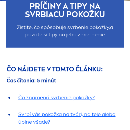
PRÍČINY A TIPY NA
SVRBIACU POKOŽKU
Zistite, čo spôsobuje svrbenie pokožky,a
pozrite si tipy na jeho zmiernenie
ČO NÁJDETE V TOMTO ČLÁNKU:
Čas čítania: 5 minút
Čo zna
men
á svrbenie pokožky?
Svrbí vás pokožka na tvári, na tele alebo
úplne všade?