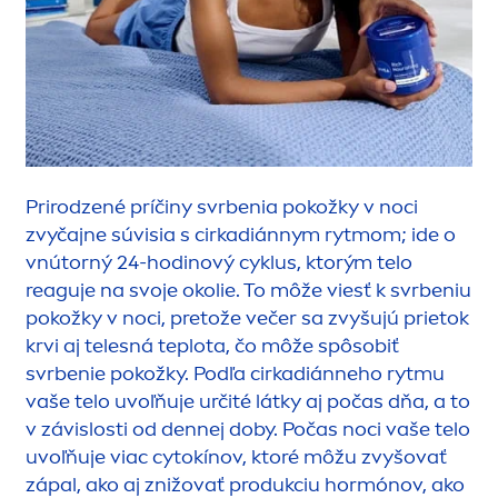
Prirodzené príčiny svrbenia pokožky v noci
zvyčajne súvisia s cirkadiánnym rytmom; ide o
vnútorný 24-hodinový cyklus, ktorým telo
reaguje na svoje okolie. To môže viesť k svrbeniu
pokožky v noci, pretože večer sa zvyšujú prietok
krvi aj telesná teplota, čo môže spôsobiť
svrbenie pokožky. Podľa cirkadiánneho rytmu
vaše telo uvoľňuje určité látky aj počas dňa, a to
v závislosti od dennej doby. Počas noci vaše telo
uvoľňuje viac cytokínov, ktoré môžu zvyšovať
zápal, ako aj znižovať produkciu hormónov, ako