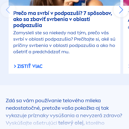
Prečo ma svrbí v podpazuší? 7 spôsobov,
ako sa zbaviť svrbenia v oblasti
podpazušia
Zamysleli ste sa niekedy nad tým, prečo vás
svrbí v oblasti podpazušia? Prečítajte si, aké sú
príčiny svrbenia v oblasti podpazušia a ako ho
ošetriť a predchádzať mu.
ZISTIŤ VIAC
Zdá sa vám používanie telového mlieka
nedostatočné, pretože vaša pokožka aj tak
vykazuje príznaky vysúšania a nevyzerá zdravo?
Vyskúšajte ošetrujúci
telový olej,
ktorého