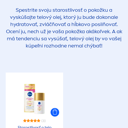
Spestrite svoju starostlivosť o pokožku a
vyskúšajte telový olej, ktorý ju bude dokonale
hydra
tovať, zvláčňovať a hĺbkovo posilňovať.
Ocení ju, nech už je vaša pokožka akákoľvek. A ak
má tendenciu sa vysúšať, telový olej by vo vašej
kúpeľni rozhodne nemal chýbať!
(3)
Starostlivosť o telo