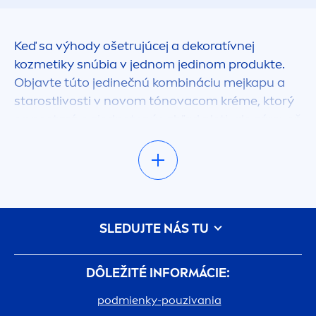
Keď sa výhody ošetrujúcej a dekoratívnej
kozmetiky snúbia v jednom jedinom produkte.
Objavte túto jedinečnú kombináciu mejkapu a
starostlivosti v novom tónovacom kréme, ktorý
sa postará o zjednotený vzhľad pleti, ale zároveň
jej poskytne
hydra
táciu a postará sa o pružnosť
a svieži vzhľad. Ošetrujúci tónovací krém 3 v 1 je
dermatologicky testovaný a vďaka svojmu
zloženiu sa hodí aj pre veľmi citlivú pleť. Vyberte
si svoj odtieň a urobte krok ku krajšej pleti ešte
SLEDUJTE NÁS TU
dnes.
DÔLEŽITÉ INFORMÁCIE:
podmienky-pouzivania