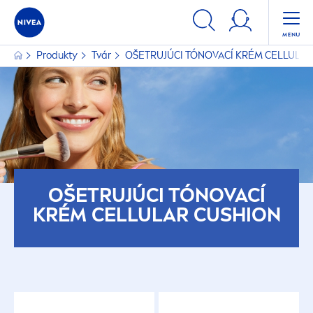
Produkty
Tvár
OŠETRUJÚCI TÓNOVACÍ KRÉM
CELLULAR
OŠETRUJÚCI TÓNOVACÍ
KRÉM
CELLULAR
CUSHION