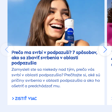
Prečo ma svrbí v podpazuší? 7 spôsobov,
ako sa zbaviť svrbenia v oblasti
podpazušia
Zamysleli ste sa niekedy nad tým, prečo vás
svrbí v oblasti podpazušia? Prečítajte si, aké sú
príčiny svrbenia v oblasti podpazušia a ako ho
ošetriť a predchádzať mu.
ZISTIŤ VIAC