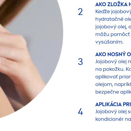
AKO ZLOŽKA
2
Keďže jojobový
hydra
tačné ol
jojobový olej,
môžu pomôcť u
vysúšaním.
AKO NOSNÝ O
3
Jojobový olej 
na pokožku. K
aplikovať pria
olejom, napríkl
bezpečne apli
APLIKÁCIA PR
4
Jojobový olej 
kondicionér na