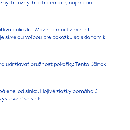
rôznych kožných ochoreniach, najmä pri
 citlivú pokožku. Môže pomôcť zmierniť
 je skvelou voľbou pre pokožku so sklonom k
áha udržiavať pružnosť pokožky. Tento účinok
pálenej od slnka. Hojivé zložky pomáhajú
vystavení sa slnku.