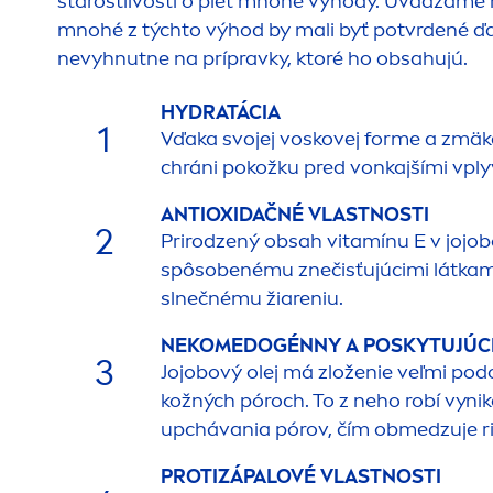
starostlivosti o pleť mnohé výhody. Uvádzame n
mnohé z týchto výhod by mali byť potvrdené ďal
nevyhnutne na prípravky, ktoré ho obsahujú.
HYDRA
TÁCIA
1
Vďaka svojej voskovej forme a zmäk
chráni pokožku pred vonkajšími vply
ANTIOXIDAČNÉ VLASTNOSTI
2
Prirodzený obsah vitamínu E v jojo
spôsobenému znečisťujúcimi látkami
slnečnému žiareniu.
NEKOMEDOGÉNNY A POSKYTUJÚC
3
Jojobový olej má zloženie veľmi p
kožných póroch. To z neho robí vyn
upchávania pórov, čím obmedzuje ri
PROTIZÁPALOVÉ VLASTNOSTI