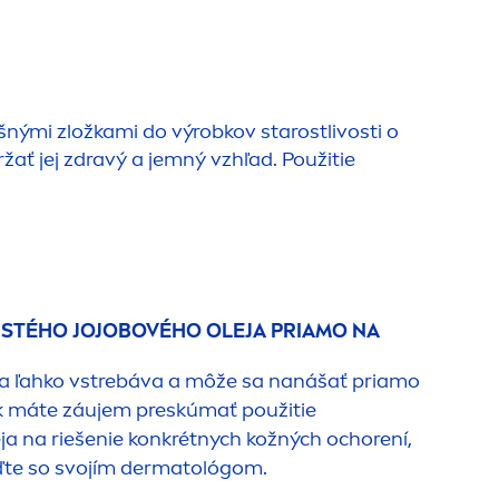
nými zložkami do výrobkov starostlivosti o
žať jej zdravý a jemný vzhľad. Použitie
ISTÉHO JOJOBOVÉHO OLEJA PRIAMO NA
 sa ľahko vstrebáva a môže sa nanášať priamo
k máte záujem preskúmať použitie
ja na riešenie konkrétnych kožných ochorení,
aďte so svojím dermatológom.