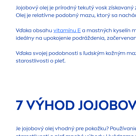
Jojobový olej je prírodný tekutý vosk získavan
Olej je relatívne podobný mazu, ktorý sa nach
Vďaka obsahu
vitamínu E
a mastných kyselín mô
ideálny na upokojenie podráždenia, začervenani
Vďaka svojej podobnosti s ľudským kožným mazo
starostlivosti o pleť.
7 VÝHOD JOJOBO
Je jojobový olej vhodný pre pokožku? Používani