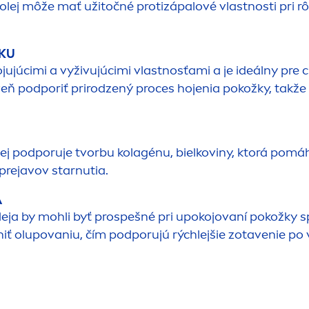
 olej môže mať užitočné protizápalové vlastnosti pri 
ŽKU
jujúcimi a vyživujúcimi vlastnosťami a je ideálny pre
ň podporiť prirodzený proces hojenia pokožky, takže
 olej podporuje tvorbu kolagénu, bielkoviny, ktorá pom
rejavov starnutia.
A
eja by mohli byť prospešné pri upokojovaní pokožky s
ť olupovaniu, čím podporujú rýchlejšie zotavenie po 