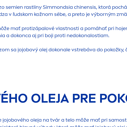
ý zo semien rastliny Simmondsia chinensis, ktorá poch
ádza v ľudskom kožnom sébe, a preto je výborným zmä
že mať protizápalové vlastnosti a pomáhať pri hojení
a a dokonca aj pri boji proti nedokonalostiam.
m sa jojobový olej dokonale vstrebáva do pokožky, č
VÉHO OLEJA PRE PO
e jojobového oleja na tvár a telo môže mať pri samosta