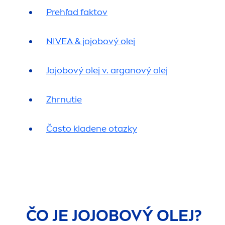
Prehľad faktov
NIVEA
& jojobový olej
Jojobový olej v. arganový olej
Zhrnutie
Často kladene otazky
ČO JE JOJOBOVÝ OLEJ?