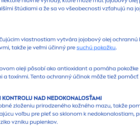
iektoré hlavné výhody, ktoré môže mať jojobový olej 
šími štúdiami a že sa vo všeobecnosti vzťahujú na joj
čujúcim vlastnostiam vytvára jojobový olej ochrannú 
vmi, takže je veľmi účinný pre
suchú pokožku
.
bovom oleji pôsobí ako antioxidant a pomáha pokožke
 a toxínmi. Tento ochranný účinok môže tiež pomôcť 
I KONTROLU NAD NEDOKONALOSŤAMI
odobné zloženiu prirodzeného kožného mazu, takže po
ikajúcu voľbu pre pleť so sklonom k nedokonalostiam,
ziko vzniku pupienkov.