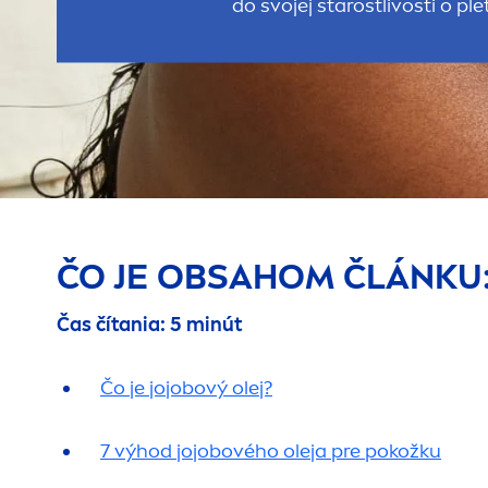
do svojej starostlivosti o ple
ČO JE OBSAHOM ČLÁNKU
Čas čítania: 5 minút
Čo je jojobový olej?
7 výhod jojobového oleja pre pokožku