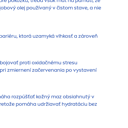
pre pokožku, treba však mať na pamäti, že
obový olej používaný v čistom stave, a nie
bariéru, ktorá uzamyká vlhkosť a zároveň
 bojovať proti oxidačnému stresu
pri zmiernení začervenania po vystavení
máha rozpúšťať kožný maz obsiahnutý v
 pretože pomáha udržiavať
hydra
táciu bez