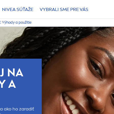
NIVEA
SÚŤAŽE
VYBRALI SME PRE VÁS
ť: Výhody a použitie
J NA
Y A
a ako ho zaradiť