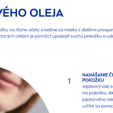
VÉHO OLEJA
žku na rôzne účely a bežne sa mieša s ďalšími prospeš
ktorých cieľom je pomôcť upokojiť suchú pokožku a udr
NANÁŠANIE Č
1
POKOŽKU
Jojobový olej
na pokožku. A
jojobového ole
určite sa por