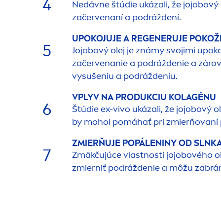
4
Nedávne štúdie ukázali, že jojobový
začervenaní a podráždení.
UPOKOJUJE A REGENERUJE POKO
5
Jojobový olej je známy svojimi upoko
začervenanie a podráždenie a zárove
vysušeniu a podráždeniu.
VPLYV NA PRODUKCIU KOLAGÉNU
6
Štúdie ex-vivo ukázali, že jojobový
by mohol pomáhať pri zmierňovaní p
ZMIERŇUJE POPÁLENINY OD SLNK
7
Zmäkčujúce vlastnosti jojobového ol
zmierniť podráždenie a môžu zabráni