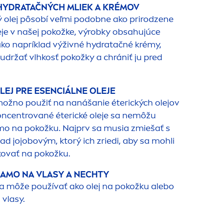
HYDRA
TAČNÝCH MLIEK A KRÉMOV
 olej pôsobí veľmi podobne ako prirodzene
eje v našej pokožke, výrobky obsahujúce
 ako napríklad výživné
hydra
tačné krémy,
držať vlhkosť pokožky a chrániť ju pred
LEJ PRE ESENCIÁLNE OLEJE
možno použiť na nanášanie éterických olejov
oncentrované éterické oleje sa nemôžu
mo na pokožku. Najprv sa musia zmiešať s
ad jojobovým, ktorý ich zriedi, aby sa mohli
kovať na pokožku.
IAMO NA VLASY A NECHTY
sa môže používať ako olej na pokožku alebo
 vlasy.