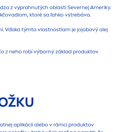
ádza z vyprahnutých oblastí Severnej Ameriky.
kčovadlom, ktoré sa ľahko vstrebáva.
. Vďaka týmto vlastnostiam je jojobový olej
o z neho robí výborný základ produktov
KOŽKU
tnej aplikácii alebo v rámci produktov