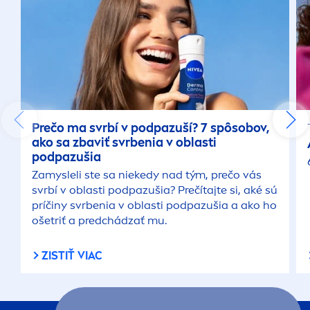
Prečo ma svrbí v podpazuší? 7 spôsobov,
ako sa zbaviť svrbenia v oblasti
podpazušia
Zamysleli ste sa niekedy nad tým, prečo vás
svrbí v oblasti podpazušia? Prečítajte si, aké sú
príčiny svrbenia v oblasti podpazušia a ako ho
ošetriť a predchádzať mu.
ZISTIŤ VIAC