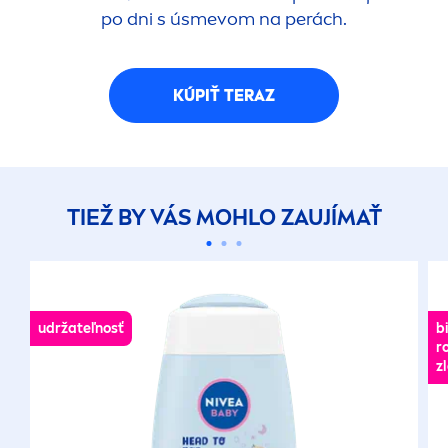
po dni s úsmevom na perách.
KÚPIŤ TERAZ
TIEŽ BY VÁS MOHLO ZAUJÍMAŤ
udržateľnosť
b
r
z