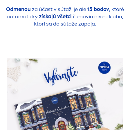
Od
men
ou
za účasť v súťaži je ale
15 bodov
, ktoré
automaticky
získajú všetci
členovia
nivea
klubu,
ktorí sa do súťaže zapoja.