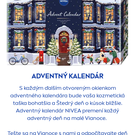
ADVENTNÝ KALENDÁR
S každým ďalším otvoreným okienkom
adventného kalendára bude vaša kozmetická
taška bohatšia a Štedrý deň o kúsok bližšie.
Adventný kalendár
NIVEA
pre
men
í každý
adventný deň na malé Vianoce.
Tešte sa na Vianoce s nami a odpočítavajte deň