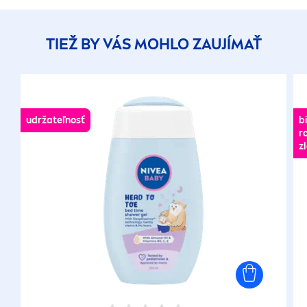
TIEŽ BY VÁS MOHLO ZAUJÍMAŤ
udržateľnosť
b
r
z