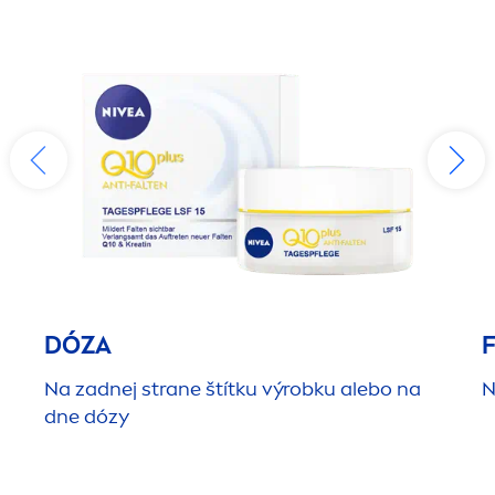
DÓZA
Na zadnej strane štítku výrobku alebo na
N
dne dózy