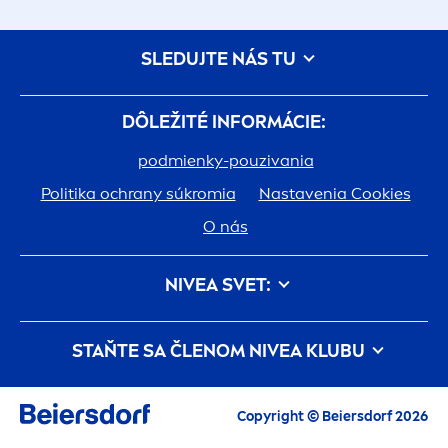
SLEDUJTE NÁS TU
DÔLEŽITÉ INFORMÁCIE:
podmienky-pouzivania
Politika ochrany súkromia
Nastavenia Cookies
O nás
NIVEA
SVET:
História
Kariéra v spoločnosti Beiersdorf
STAŇTE SA ČLENOM
NIVEA
KLUBU
Jedna pokožka. Jedna planéta. Jedna starostlivosť.
Registráciou do
NIVEA
klubu budete mať
Kontakt
NIVEA
svet ako na dlani. Tak smelo do jeho
Copyright © Beiersdorf 2026
objavovania.