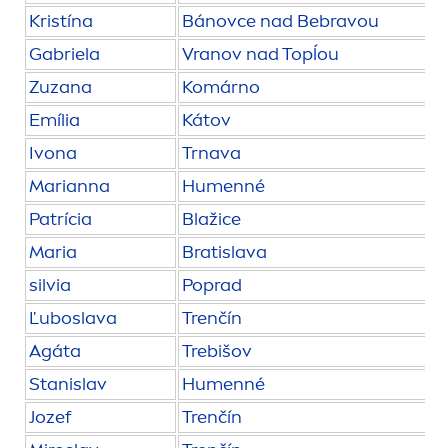
Kristína
Bánovce nad Bebravou
Gabriela
Vranov nad Topĺou
Zuzana
Komárno
Emília
Kátov
Ivona
Trnava
Marianna
Hu
men
né
Patrícia
Blažice
Maria
Bratislava
silvia
Poprad
Ľuboslava
Trenčín
Agáta
Trebišov
Stanislav
Hu
men
né
Jozef
Trenčín