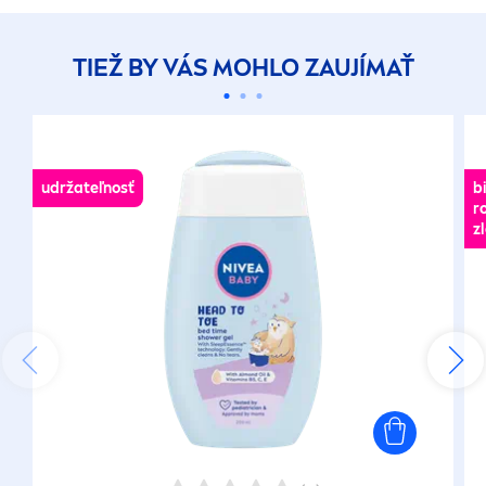
TIEŽ BY VÁS MOHLO ZAUJÍMAŤ
udržateľnosť
b
r
z