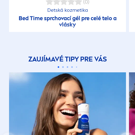
(0)
Detská kozmetika
Bed Time sprchovací gél pre celé telo a
vlásky
ZAUJÍMAVÉ TIPY PRE VÁS