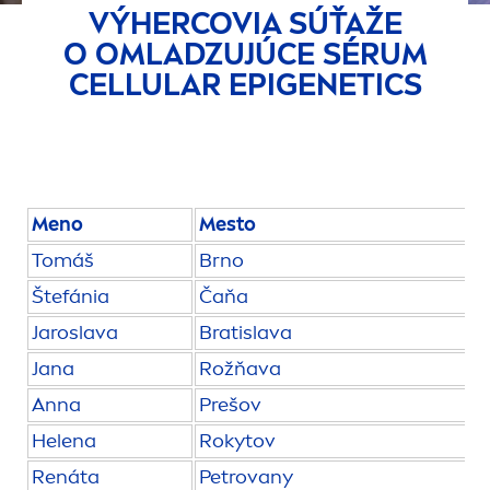
VÝHERCOVIA SÚŤAŽE
O OMLADZUJÚCE SÉRUM
CELLULAR
EPIGENETICS
Men
o
Mesto
Tomáš
Brno
Štefánia
Čaňa
Jaroslava
Bratislava
Jana
Rožňava
Anna
Prešov
Helena
Rokytov
Renáta
Petrovany