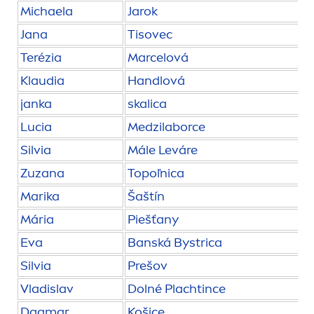
Michaela
Jarok
Jana
Tisovec
Terézia
Marcelová
Klaudia
Handlová
janka
skalica
Lucia
Medzilaborce
Silvia
Mále Leváre
Zuzana
Topoľnica
Marika
Šaštín
Mária
Piešťany
Eva
Banská Bystrica
Silvia
Prešov
Vladislav
Dolné Plachtince
Dagmar
Košice