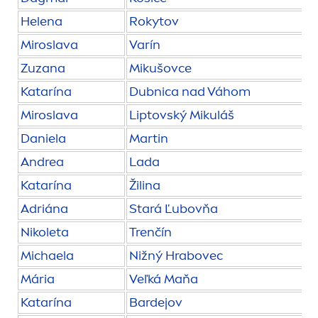
Helena
Rokytov
Miroslava
Varín
Zuzana
Mikušovce
Katarína
Dubnica nad Váhom
Miroslava
Lip
tovský Mikuláš
Daniela
Martin
Andrea
Lada
Katarína
Žilina
Adriána
Stará Ľubovňa
Nikoleta
Trenčín
Michaela
Nižný Hrabovec
Mária
Veľká Maňa
Katarína
Bardejov