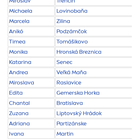
Miroslav
Trenčín
Michaela
Lovinobaňa
Marcela
Zilina
Anikó
Podzámčok
Timea
Tomášikovo
Monika
Hronská Breznica
Katarina
Senec
Andrea
Veľká Maňa
Miroslava
Raslavice
Edita
Gemerska Horka
Chantal
Bratislava
Zuzana
Lip
tovský Hrádok
Adriana
Partizánske
Ivana
Martin