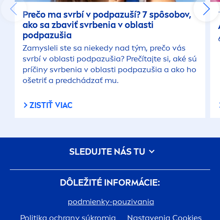
Prečo ma svrbí v podpazuší? 7 spôsobov,
ako sa zbaviť svrbenia v oblasti
podpazušia
Zamysleli ste sa niekedy nad tým, prečo vás
svrbí v oblasti podpazušia? Prečítajte si, aké sú
príčiny svrbenia v oblasti podpazušia a ako ho
ošetriť a predchádzať mu.
ZISTIŤ VIAC
SLEDUJTE NÁS TU
DÔLEŽITÉ INFORMÁCIE:
podmienky-pouzivania
Politika ochrany súkromia
Nastavenia Cookies